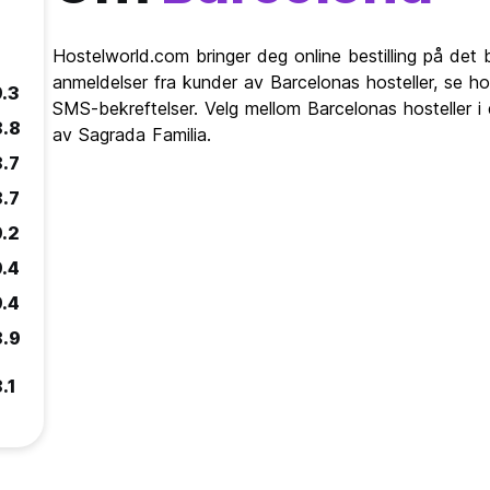
Hostelworld.com bringer deg online bestilling på det b
anmeldelser fra kunder av Barcelonas hosteller, se ho
9.3
SMS-bekreftelser. Velg mellom Barcelonas hosteller i d
8.8
av Sagrada Familia.
8.7
8.7
9.2
9.4
9.4
8.9
.1