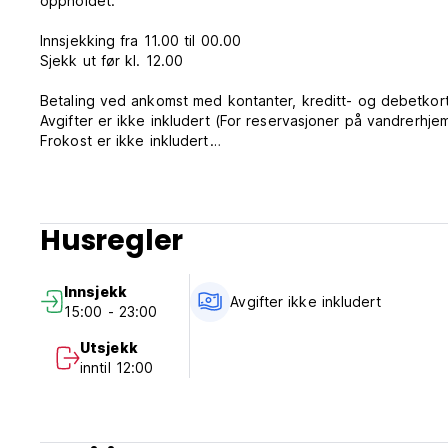
oppholdet.
Innsjekking fra 11.00 til 00.00
Sjekk ut før kl. 12.00
Betaling ved ankomst med kontanter, kreditt- og debetkor
Avgifter er ikke inkludert (For reservasjoner på vandrerhje
Frokost er ikke inkludert
Generell:
Resepsjonen kl. 07.00 til 23.00
Ingen portforbud
Husregler
Kjæledyr er ikke tillatt
Barn under 18 år må sjekke inn sammen med foreldrene sin
Alle rom og fellesarealer er røykfrie
Innsjekk
Avgifter ikke inkludert
15:00 - 23:00
Ved innsjekking.
Husk at etter kl. 23.00-07.00, kun sikkerhetstjeneste. (Aut
Utsjekk
inntil 12:00