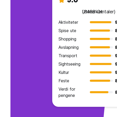
Utmerket
(8488 Omtaler)
Aktiviteter
Spise ute
Shopping
Avslapning
Transport
Sightseeing
Kultur
Feste
Verdi for
8
pengene