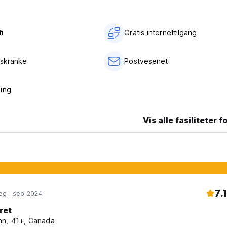
i‎
Gratis internettilgang
eskranke
Postvesenet
ing
Vis alle fasiliteter f
7.1
eg i sep 2024
ret
n, 41+, Canada