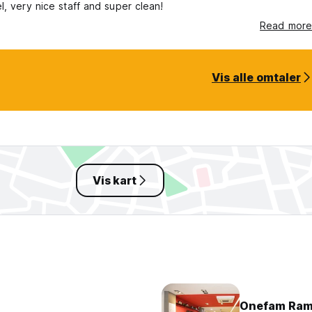
l, very nice staff and super clean!
Read more
Vis alle omtaler
Vis kart
Onefam Ram