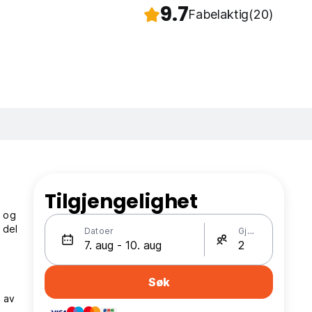
9.7
Fabelaktig
(20)
Tilgjengelighet
m og
 del
Datoer
Gjester
Søk
n av