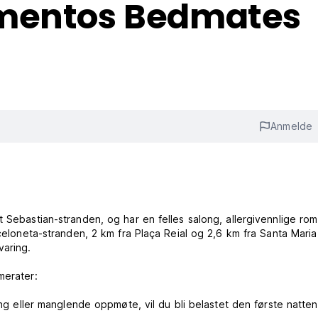
amentos Bedmates
Anmelde
nt Sebastian-stranden, og har en felles salong, allergivennlige ro
rceloneta-stranden, 2 km fra Plaça Reial og 2,6 km fra Santa Maria
varing.
merater:
ing eller manglende oppmøte, vil du bli belastet den første natte