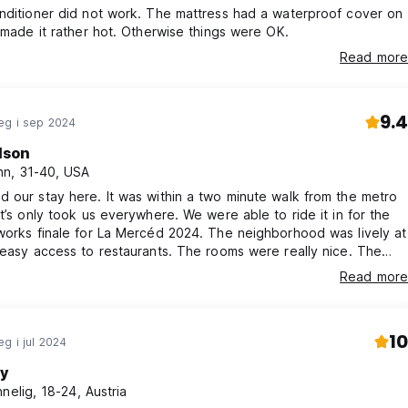
nditioner did not work. The mattress had a waterproof cover on
s made it rather hot. Otherwise things were OK.
Read more
9.4
eg i sep 2024
lson
n, 31-40, USA
 our stay here. It was within a two minute walk from the metro
at’s only took us everywhere. We were able to ride it in for the
works finale for La Mercéd 2024. The neighborhood was lively at
 easy access to restaurants. The rooms were really nice. The
wasn’t that great but it was to be expected for the cheap price.
Read more
10
g i jul 2024
ly
nnelig, 18-24, Austria