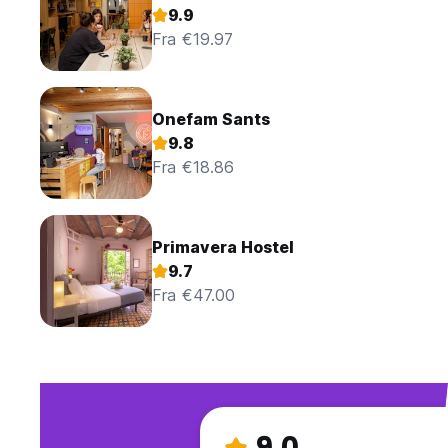
9.9
Fra €19.97
Onefam Sants
9.8
Fra €18.86
Primavera Hostel
9.7
Fra €47.00
9.0