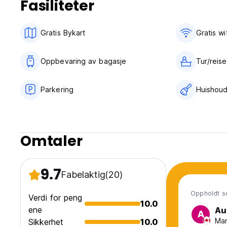
Fasiliteter
Gratis Bykart
Gratis wif
Oppbevaring av bagasje
Tur/reis
Parkering
Huishoud
Omtaler
9.7
Fabelaktig
(20)
Oppholdt s
Verdi for peng
10.0
ene
Au
A
Man
Sikkerhet
10.0