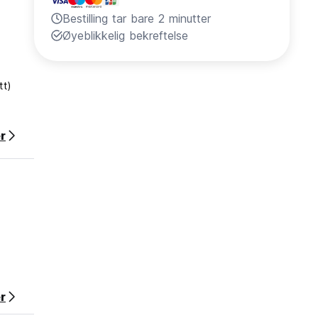
Bestilling tar bare 2 minutter
Øyeblikkelig bekreftelse
tt)
r
r