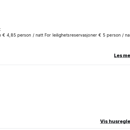
t
m € 4,85 person / natt For leilighetsreservasjoner € 5 person / na
Les me
e.
o-translated from original language)
Vis husregle