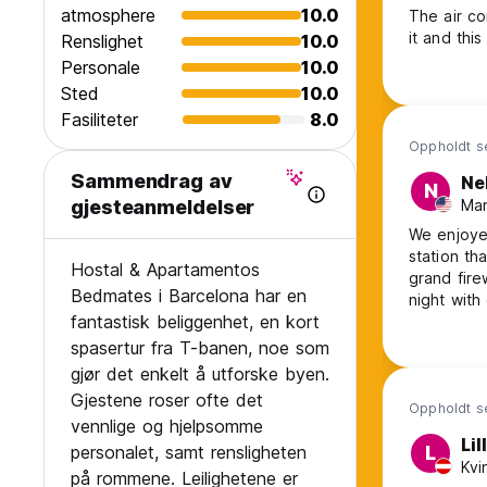
atmosphere
10.0
The air co
it and thi
Renslighet
10.0
Personale
10.0
Sted
10.0
Fasiliteter
8.0
Oppholdt s
Sammendrag av
Ne
N
Man
gjesteanmeldelser
We enjoyed
station th
Hostal & Apartamentos
grand fire
Bedmates i Barcelona har en
night with
fantastisk beliggenhet, en kort
breakfast 
spasertur fra T-banen, noe som
gjør det enkelt å utforske byen.
Gjestene roser ofte det
Oppholdt se
vennlige og hjelpsomme
Lil
personalet, samt rensligheten
L
Kvi
på rommene. Leilighetene er