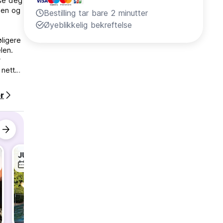
ise deg
byen og
Bestilling tar bare 2 minutter
Øyeblikkelig bekreftelse
ligere
len.
r
 netter
r
om
 en
tene,
JUNGLE JAM by Pai Jungle Tubing
Free Family Dinner
11. aug
11. aug
12. aug