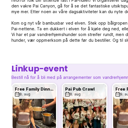
hvorfor folk blir sittende fast i Pai-hullet! Vi organiserer d
den vakre Pai Canyon, gå for å se det fantastiske utsiktspu
mye mer. Etter noen av våre dagsaktiviteter kan du nyte de
Kom og nyt vår bambusbar ved elven. Stek opp bålgropen f
Pai-nettene. Ta en dukkert i elven for å kjøle deg ned, e
Vi har et par vandrerhjemshunder som streifer rundt, men de
hunder, vær oppmerksom på dette før du bestiller. Og til slut
avslutte kvelden bare noen få minutter unna din komfortab
ADVARSEL!! Vi er et festherberge, så noen netter kan bli litt
bøtte-OL, pubquiz, rusket bingo og mye mer. Vi har de bes
Linkup-event
pubrunde, så ta tak i bøttene og kryp gjennom pai med oss.
men ikke vær sjenert, sørg for å si hei!
Bestill nå for å bli med på arrangementer som vandrerhjem
Free Family Dinner
Pai Pub Crawl
Betingelser og vilkår:
8. aug
8. aug
9. a
Gratis avbestilling tillatt 48 timer før ankomstdato, kanse
oppmøte vil bli belastet i sin helhet
Innsjekking kl. 14.00, utsjekking middag, tidlig innsjekking 
For lange opphold, senger/rom ryddes daglig og sengetøy s
tilgjengelig mot et gebyr
Ingen røyking på alle rom, røykeområder utenfor