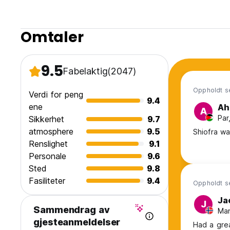
Omtaler
9.5
Fabelaktig
(2047)
Oppholdt se
Verdi for peng
9.4
ene
Ah
A
Par
Sikkerhet
9.7
atmosphere
9.5
Shiofra wa
Renslighet
9.1
Personale
9.6
Sted
9.8
Fasiliteter
9.4
Oppholdt s
Ja
J
Sammendrag av
Man
gjesteanmeldelser
Had a grea