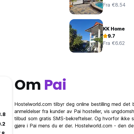
Fra €8.54
KK Home
9.7
Fra €6.62
Om
Pai
Hostelworld.com tilbyr deg online bestilling med det b
anmeldelser fra kunder av Pai hosteller, vis ungdoms
8.8
tilbud som gratis SMS-bekreftelser. Og hvorfor ikke s
9.2
gjøre i Pai mens du er der. Hostelworld.com - den defi
.8