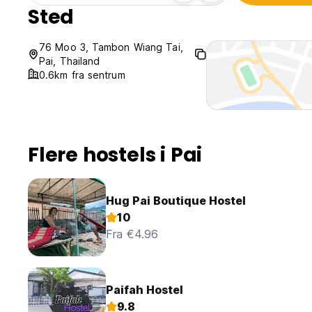
Sted
76 Moo 3, Tambon Wiang Tai,
Pai, Thailand
0.6km fra sentrum
Flere hostels i Pai
Hug Pai Boutique Hostel
10
Fra €4.96
Paifah Hostel
9.8