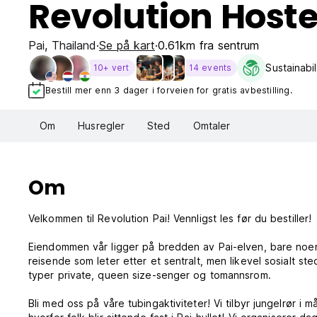
Revolution Hoste
Pai
,
Thailand
Se på kart
0.61km fra sentrum
Sustainabil
10+ vert
14 events
Bestill mer enn 3 dager i forveien for gratis avbestilling.
Om
Husregler
Sted
Omtaler
Om
Velkommen til Revolution Pai! Vennligst les før du bestiller!
Eiendommen vår ligger på bredden av Pai-elven, bare noen f
reisende som leter etter et sentralt, men likevel sosialt st
typer private, queen size-senger og tomannsrom.
Bli med oss ​​på våre tubingaktiviteter! Vi tilbyr jungelrør i