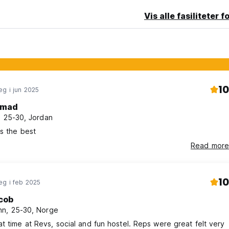
Vis alle fasiliteter f
10
g i jun 2025
mad
, 25-30, Jordan
s the best
Read more
10
eg i feb 2025
cob
n, 25-30, Norge
t time at Revs, social and fun hostel. Reps were great felt very