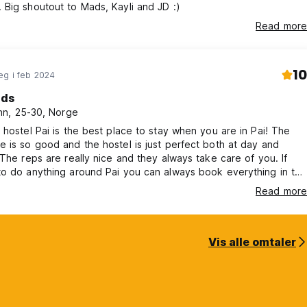
Big shoutout to Mads, Kayli and JD :)
Read more
10
eg i feb 2024
ds
n, 25-30, Norge
 hostel Pai is the best place to stay when you are in Pai! The
 is so good and the hostel is just perfect both at day and
 The reps are really nice and they always take care of you. If
to do anything around Pai you can always book everything in the
and it would always turn into a nice trip.
Read more
Vis alle omtaler