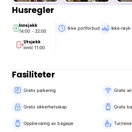
Ingen narkotika tillatt
Husregler
Små kjæledyr tillatt på forespørsel, avgifter tilkommer
Stilletid på rommene vanligvis kl. 23.30, baren og bålplass
Vær hyggelig, ha det gøy, bruk solkrem og vær respektfull!
Innsjekk
Ikke portforbud
Ikke-røyk
14:00 - 22:00
Utsjekk
inntil 11:00
Fasiliteter
Gratis parkering
Gratis wif
Gratis sikkerhetsskap
Gratis b
Oppbevaring av bagasje
Tur/reis