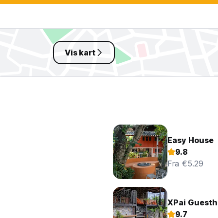
Vis kart
Easy House
9.8
Fra €5.29
XPai Guest
9.7