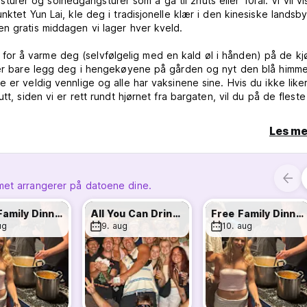
agsturer og solnedgangsturer som å gå til 2huts eller 10rai. Vi vil v
nktet Yun Lai, kle deg i tradisjonelle klær i den kinesiske lands
n gratis middagen vi lager hver kveld.
or å varme deg (selvfølgelig med en kald øl i hånden) på de kjø
ller bare legg deg i hengekøyene på gården og nyt den blå himme
 er veldig vennlige og alle har vaksinene sine. Hvis du ikke like
t, siden vi er rett rundt hjørnet fra bargaten, vil du på de fleste
le seng :)
Les me
 sprø! Vi arrangerer forskjellige nattlige aktiviteter hver kveld s
te drinkene i byen med bøtter på bare 200b! Hver fredag ​​har vi
 Vi respekterer fullstendig hvis du ikke vil være med på aktivite
met arrangerer på datoene dine.
Free Family Dinner
All You Can Drink + Bucket Olympics
Free Family Dinner
ug
9. aug
10. aug
lleringer 24 timer før ankomstdato belastes med 50 %, manglende
mulig avhengig av tilgjengelighet
kiftes hver 3. natt, skifte av sengetøy/håndklær på forespørsel