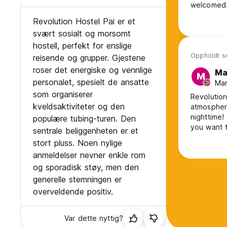
welcomed. 
Revolution Hostel Pai er et
svært sosialt og morsomt
hostell, perfekt for enslige
Oppholdt s
reisende og grupper. Gjestene
roser det energiske og vennlige
Ma
M
personalet, spesielt de ansatte
Man
som organiserer
Revolution
kveldsaktiviteter og den
atmosphere
nighttime!
populære tubing-turen. Den
you want 
sentrale beliggenheten er et
reception 
stort pluss. Noen nylige
anmeldelser nevner enkle rom
og sporadisk støy, men den
generelle stemningen er
overveldende positiv.
Var dette nyttig?