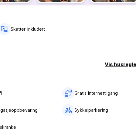
en åpner sent
 (Auto-translated from original language)
Skatter inkludert
Vis husregle
i‎
Gratis internettilgang
agasjeoppbevaring
Sykkelparkering
eskranke