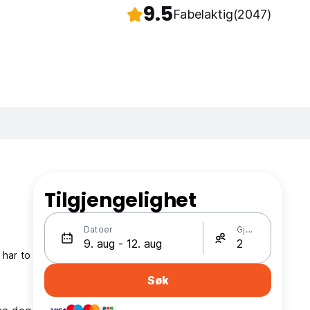
9.5
Fabelaktig
(2047)
Tilgjengelighet
Datoer
Gjester
r
 har to
Søk