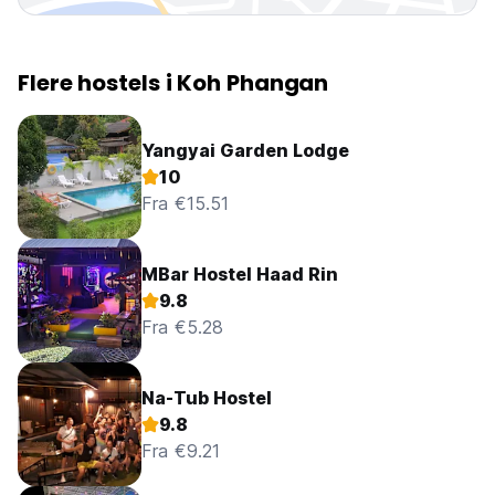
Flere hostels i Koh Phangan
Yangyai Garden Lodge
10
Fra €15.51
MBar Hostel Haad Rin
9.8
Fra €5.28
Na-Tub Hostel
9.8
Fra €9.21