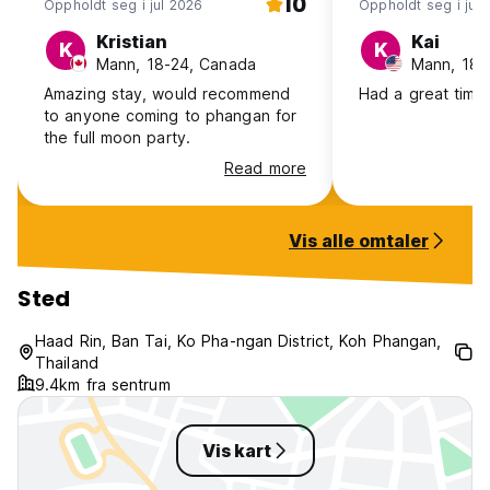
10
Oppholdt seg i jul 2026
Oppholdt seg i jul
Kristian
Kai
K
K
Mann, 18-24, Canada
Mann, 18-
Amazing stay, would recommend
Had a great time 
to anyone coming to phangan for
the full moon party.
Read more
Vis alle omtaler
Sted
Haad Rin, Ban Tai, Ko Pha-ngan District, Koh Phangan,
Thailand
9.4km fra sentrum
Vis kart