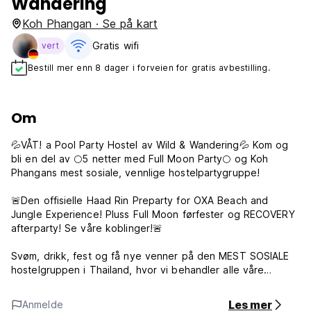
Wandering
Koh Phangan · Se på kart
Gratis wifi‎
vert
Bestill mer enn 8 dager i forveien for gratis avbestilling.
Om
💦VÅT! a Pool Party Hostel av Wild & Wandering💦 Kom og
bli en del av 🌕5 netter med Full Moon Party🌕 og Koh
Phangans mest sosiale, vennlige hostelpartygruppe!
🚨Den offisielle Haad Rin Preparty for OXA Beach and
Jungle Experience! Pluss Full Moon førfester og RECOVERY
afterparty! Se våre koblinger!🚨
Svøm, drikk, fest og få nye venner på den MEST SOSIALE
hostelgruppen i Thailand, hvor vi behandler alle våre
gjester som venner å feste med!
Les mer
Anmelde