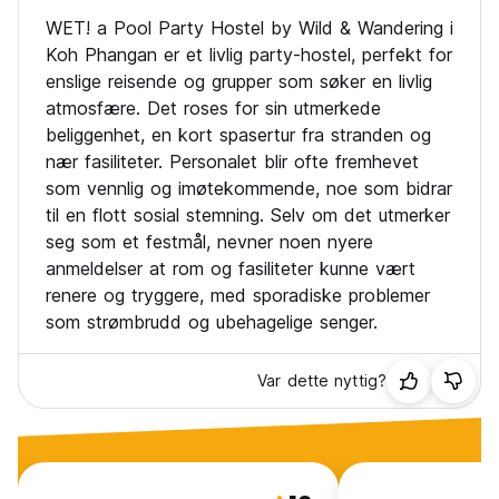
9) Uteblivelse eller sen avbestilling vil bli belastet 100 % av
WET! a Pool Party Hostel by Wild & Wandering i
total bestillingskostnad! Hvis du ikke kan komme, vennligst
gi oss beskjed ASAP for å la noen andre potensielt bestille
Koh Phangan er et livlig party-hostel, perfekt for
plass og muligens spare deg for ikke-refunderbare
enslige reisende og grupper som søker en livlig
kostnader!
atmosfære. Det roses for sin utmerkede
10) Ikke-refunderbar bestilling: Hvis vi ikke kan belaste det
beliggenhet, en kort spasertur fra stranden og
oppgitte kortet, vil vi kontakte deg for å gjøre alternative
nær fasiliteter. Personalet blir ofte fremhevet
avtaler. Hvis det ikke er noe svar innen 72 timer, kan ikke
denne bestillingen garanteres (Auto-translated from original
som vennlig og imøtekommende, noe som bidrar
language)
til en flott sosial stemning. Selv om det utmerker
seg som et festmål, nevner noen nyere
anmeldelser at rom og fasiliteter kunne vært
renere og tryggere, med sporadiske problemer
som strømbrudd og ubehagelige senger.
Var dette nyttig?