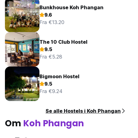
Bunkhouse Koh Phangan
9.6
Fra €13.20
The 10 Club Hostel
9.5
Fra €5.28
Bigmoon Hostel
9.5
Fra €9.24
Se alle Hostels i Koh Phangan
Om
Koh Phangan