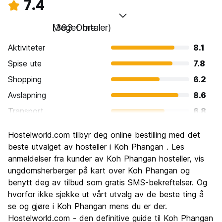
7.4
Meget bra
(393 Omtaler)
Aktiviteter
8.1
Spise ute
7.8
Shopping
6.2
Avslapning
8.6
Transport
6.8
Sightseeing
6.8
Hostelworld.com tilbyr deg online bestilling med det
Kultur
6.1
beste utvalget av hosteller i Koh Phangan . Les
Feste
anmeldelser fra kunder av Koh Phangan hosteller, vis
9.2
ungdomsherberger på kart over Koh Phangan og
Verdi for pengene
7.3
benytt deg av tilbud som gratis SMS-bekreftelser. Og
hvorfor ikke sjekke ut vårt utvalg av de beste ting å
se og gjøre i Koh Phangan mens du er der.
Hostelworld.com - den definitive guide til Koh Phangan