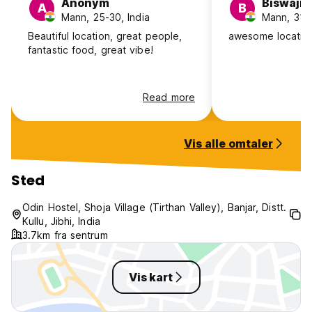
Anonym
Biswajit
A
B
Mann, 25-30, India
Mann, 31-4
Beautiful location, great people,
awesome location
fantastic food, great vibe!
Read more
Vis alle omtaler
Sted
Odin Hostel, Shoja Village (Tirthan Valley), Banjar, Distt.
Kullu, Jibhi, India
3.7km fra sentrum
Vis kart