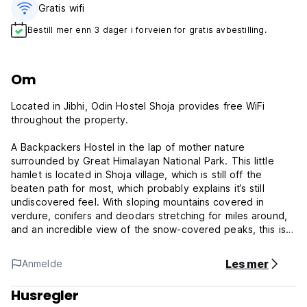
Gratis wifi‎
Bestill mer enn 3 dager i forveien for gratis avbestilling.
Om
Located in Jibhi, Odin Hostel Shoja provides free WiFi
throughout the property.
A Backpackers Hostel in the lap of mother nature
surrounded by Great Himalayan National Park. This little
hamlet is located in Shoja village, which is still off the
beaten path for most, which probably explains it’s still
undiscovered feel. With sloping mountains covered in
verdure, conifers and deodars stretching for miles around,
and an incredible view of the snow-covered peaks, this is a
breathtaking spot.
Les mer
Anmelde
Odin gives you the opportunity to work, vacation, make
new friends, interact with locals and understand their
Husregler
culture - all at the same time.