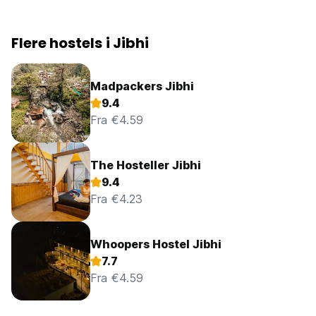
Flere hostels i Jibhi
Madpackers Jibhi
9.4
Fra €4.59
The Hosteller Jibhi
9.4
Fra €4.23
Whoopers Hostel Jibhi
7.7
Fra €4.59