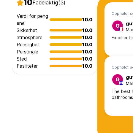
10
Fabelaktig
(3)
Oppholdt se
Verdi for peng
10.0
ene
gu
G
Man
Sikkerhet
10.0
atmosphere
10.0
Excellent 
Renslighet
10.0
Personale
10.0
Sted
10.0
Fasiliteter
10.0
Oppholdt se
gu
G
Man
The best 
bathrooms