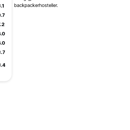
backpackerhosteller.
.1
9.7
.2
6.0
6.0
3.7
8.4