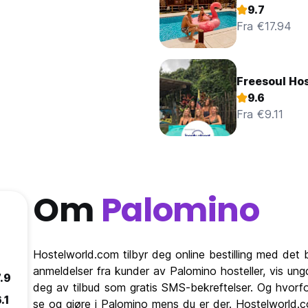
9.7
Fra €17.94
Freesoul Ho
9.6
Fra €9.11
Om
Palomino
Hostelworld.com tilbyr deg online bestilling med det b
anmeldelser fra kunder av Palomino hosteller, vis u
.9
deg av tilbud som gratis SMS-bekreftelser. Og hvorfo
.1
se og gjøre i Palomino mens du er der. Hostelworld.co