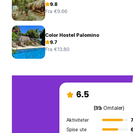
9.8
Fra €9.66
Color Hostel Palomino
9.7
Fra €13.80
6.5
Bra
(15 Omtaler)
Aktiviteter
7
Spise ute
6