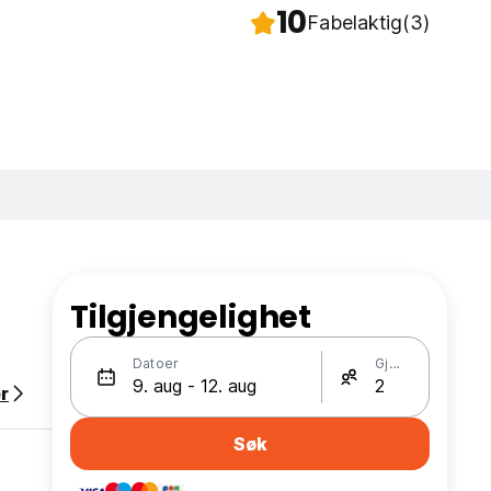
10
Fabelaktig
(3)
Tilgjengelighet
Datoer
Gjester
r
Søk