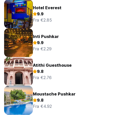
Hotel Everest
9.9
Fra €2.85
Inti Pushkar
9.9
Fra €2.29
Atithi Guesthouse
9.8
Fra €2.76
Moustache Pushkar
9.8
Fra €4.92