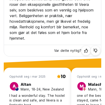
roser den eksepsjonelle gjestfriheten til Veera
selv, som beskrives som en vennlig og hjelpsom
vert. Beliggenheten er praktisk, nær
hovedattraksjonene, men gir likevel et fredelig
miljø. Renhold og komfort blir bemerket, noe
som gjør at det føles som et hjem borte fra
hjemmet.
Var dette nyttig?
10
Oppholdt seg i mar 2025
Oppholdt seg i ma
Altan
Malachy
A
M
Mann, 18-24, New Zealand
Mann, 18-
I had a wonderful stay. The hostel
one of the best p
is clean and safe, and Veera is a
stayed, came for 
fantastic host.
went to leave !!