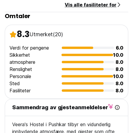
Vis alle fasiliteter for
Omtaler
8.3
Utmerket
(20)
Verdi for pengene
6.0
Sikkerhet
10.0
atmosphere
8.0
Renslighet
8.0
Personale
10.0
Sted
8.0
Fasiliteter
8.0
Sammendrag av gjesteanmeldelser
Veera's Hostel i Pushkar tilbyr en vidunderlig
innbydende atmosfære, med gjester som ofte