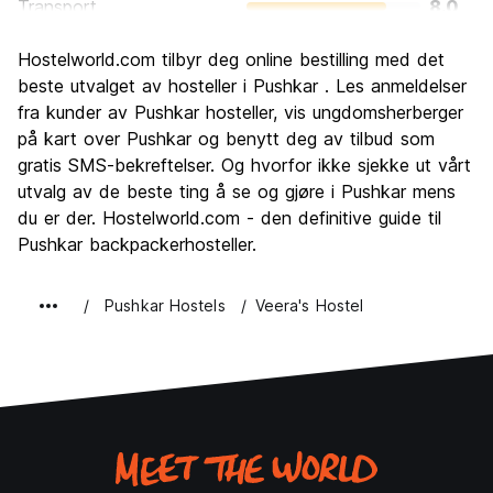
Transport
8.0
Sightseeing
8.7
Hostelworld.com tilbyr deg online bestilling med det
Kultur
9.0
beste utvalget av hosteller i Pushkar . Les anmeldelser
Feste
fra kunder av Pushkar hosteller, vis ungdomsherberger
5.9
på kart over Pushkar og benytt deg av tilbud som
Verdi for pengene
8.9
gratis SMS-bekreftelser. Og hvorfor ikke sjekke ut vårt
utvalg av de beste ting å se og gjøre i Pushkar mens
du er der. Hostelworld.com - den definitive guide til
Pushkar backpackerhosteller.
Pushkar Hostels
Veera's Hostel