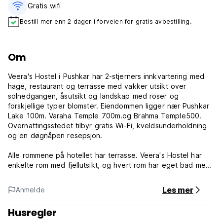
Gratis wifi‎
Bestill mer enn 2 dager i forveien for gratis avbestilling.
Om
Veera's Hostel i Pushkar har 2-stjerners innkvartering med
hage, restaurant og terrasse med vakker utsikt over
solnedgangen, åsutsikt og landskap med roser og
forskjellige typer blomster. Eiendommen ligger nær Pushkar
Lake 100m. Varaha Temple 700m.og Brahma Temple500.
Overnattingsstedet tilbyr gratis Wi-Fi, kveldsunderholdning
og en døgnåpen resepsjon.
Alle rommene på hotellet har terrasse. Veera's Hostel har
enkelte rom med fjellutsikt, og hvert rom har eget bad med
badekar og varm dusj
Les mer
Anmelde
Det er en restaurant på stedet som serverer indisk og lokal
mat, og tilbyr også vegetariske alternativer.
Husregler