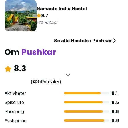
Namaste India Hostel
9.7
Fra €2.30
Se alle Hostels i Pushkar
Om
Pushkar
8.3
Utmerket
(43 Omtaler)
Aktiviteter
8.1
Spise ute
8.5
Shopping
8.6
Avslapning
8.9