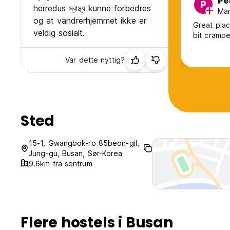
Pe
P
herredus স্বাস্থ্য kunne forbedres
Man
og at vandrerhjemmet ikke er
Great pla
veldig sosialt.
bit cramp
Var dette nyttig?
Sted
15-1, Gwangbok-ro 85beon-gil,
Jung-gu, Busan, Sør-Korea
9.6km fra sentrum
Flere hostels i Busan