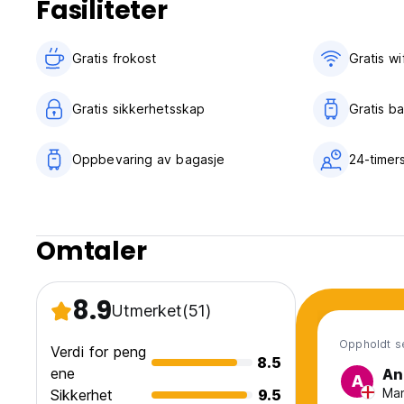
Fasiliteter
Gratis frokost‎
Gratis wif
Gratis sikkerhetsskap
Gratis b
Oppbevaring av bagasje
24-timer
Omtaler
8.9
Utmerket
(51)
Oppholdt se
Verdi for peng
8.5
ene
An
A
Man
Sikkerhet
9.5