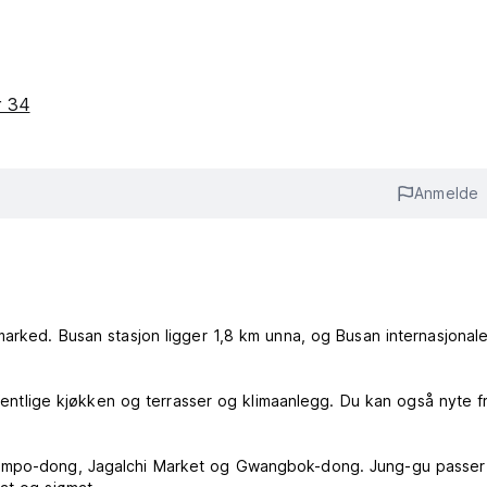
or 34
Anmelde
marked. Busan stasjon ligger 1,8 km unna, og Busan internasjonal
offentlige kjøkken og terrasser og klimaanlegg. Du kan også nyte f
 Nampo-dong, Jagalchi Market og Gwangbok-dong. Jung-gu passer