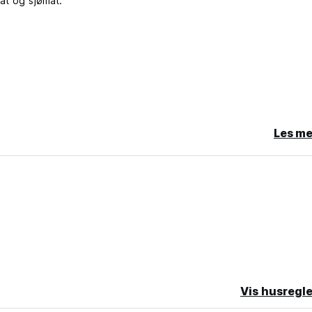
at og sjømat.
Les me
belastet den første natten av oppholdet.
ette overnattingsstedet.
Vis husregle
 original language)