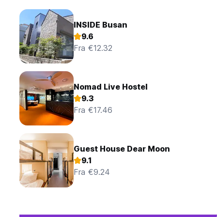
INSIDE Busan
9.6
Fra €12.32
Nomad Live Hostel
9.3
Fra €17.46
Guest House Dear Moon
9.1
Fra €9.24