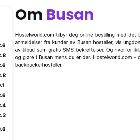
Om
Busan
Hostelworld.com tilbyr deg online bestilling med det b
anmeldelser fra kunder av Busan hosteller, vis ungd
8.6
av tilbud som gratis SMS-bekreftelser. Og hvorfor ikk
8.8
og gjøre i Busan mens du er der. Hostelworld.com - de
backpackerhosteller.
8.6
8.8
.1
8.6
8.4
8.3
8.6