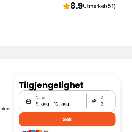
8.9
Utmerket
(51)
Tilgjengelighet
e
Datoer
Gjester
rokost
Søk