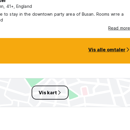
ter
n, 41+, England
ce to stay in the downtown party area of Busan. Rooms wrre a
ed
Read more
Vis alle omtaler
Vis kart