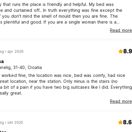
 that runs the place is friendly and helpful. My bed was
e and curtained off.. In truth everything was fine except the
f you don't mind the smell of mould then you are fine. The
is plentiful and good. If you are a single woman there is a
leeping area that has a lock. Important for many I would guess.
Read more
People were pretty quiet while I was there. Recommended.
8.9
eg i apr 2026
ma
nnelig, 31-40, Croatia
 worked fine, the location was nice, bed was comfy, had nice
reat location, near the station. Only minus is the stairs (no
 a bit of a pain if you have two big suitcases like I did. Everything
eally great.
Read more
8.6
eg i okt 2025