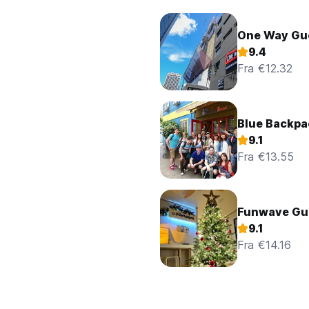
One Way Gu
9.4
Fra €12.32
Blue Backpa
9.1
Fra €13.55
Funwave Gue
9.1
Fra €14.16