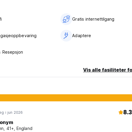
i‎
Gratis internettilgang
agasjeoppbevaring
Adaptere
s Resepsjon
Vis alle fasiliteter f
8.3
g i jun 2026
onym
n, 41+, England