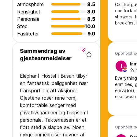
atmosphere
8.5
Ok the guy
comfortabl
Renslighet
8.0
showers. I
Personale
8.5
breakfast 
Sted
10.0
separate s
Fasiliteter
9.0
Sammendrag av
Oppholdt s
gjesteanmeldelser
Ir
I
Kvi
Elephant Hostel i Busan tilbyr
Everything
en fantastisk beliggenhet nær
enmities, g
transport og attraksjoner.
elevator),
else was r
Gjestene roser rene rom,
komfortable senger med
privatlivsgardiner og hjelpsomt
personale. Takterrassen er et
flott sted å slappe av. Noen
Oppholdt s
nylige anmeldelser nevner at