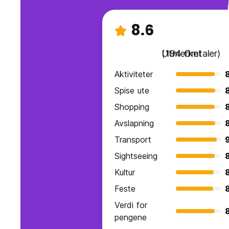
8.6
Utmerket
(194 Omtaler)
Aktiviteter
Spise ute
Shopping
Avslapning
Transport
9
Sightseeing
Kultur
Feste
Verdi for
pengene