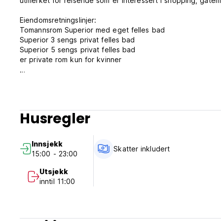
utmerket for reisende som er interessert i shopping, gatem
Eiendomsretningslinjer:
Tomannsrom Superior med eget felles bad
Superior 3 sengs privat felles bad
Superior 5 sengs privat felles bad
er private rom kun for kvinner
1. Innsjekkingstid: fra kl. 15.00
2. Utsjekkingstid: før kl. 11.00
3. Avbestillingsregler: 5 dagers varsel for gratis avbestilling
- Ved sen avbestilling eller manglende oppmøte, vil du bli 
Husregler
4. Betaling: Kontant eller kredittkort ved innsjekking
5. Skatter: inkludert
6. Frokost: inkludert
Innsjekk
7. Ingen portforbud
Skatter inkludert
15:00 - 23:00
8. Strengt røykfritt på hele stedet.
9. Barnepolicy og ekstra senger:
Utsjekk
(1) Barn i alle aldre er velkomne.
inntil 11:00
(2) Barnesenger og ekstra senger er ikke tilgjengelig på d
10. Husdyr er ikke tillatt.
11. Resepsjonens arbeidstid: 24 timer (Auto-translated from