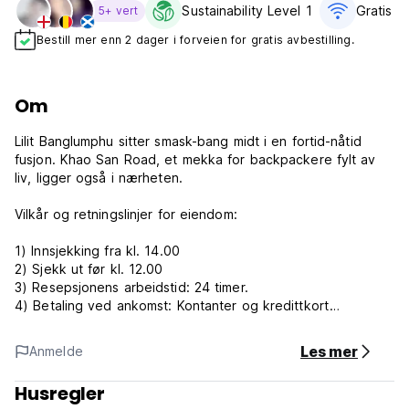
Sustainability Level 1
Gratis wif
5+ vert
Bestill mer enn 2 dager i forveien for gratis avbestilling.
Om
Lilit Banglumphu sitter smask-bang midt i en fortid-nåtid
fusjon. Khao San Road, et mekka for backpackere fylt av
liv, ligger også i nærheten.
Vilkår og retningslinjer for eiendom:
1) Innsjekking fra kl. 14.00
2) Sjekk ut før kl. 12.00
3) Resepsjonens arbeidstid: 24 timer.
4) Betaling ved ankomst: Kontanter og kredittkort
5) Avbestillingsvinduet er 8 dager eller mer gratis, 7 dager
eller mindre eller uteblivelse er 100 %
Les mer
Anmelde
6) Frokost er ikke inkludert.
7) Ingen røyking på rommet, men har et røykeområde.
Husregler