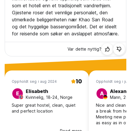
som et hotell enn et tradisjonelt vandrerhjem.
Gjestene roser det vennlige personalet, den
utmerkede beliggenheten nær Khao San Road
og det hyggelige bassengområdet. Det er ideelt
for reisende som søker en avslappet atmosfære.
Var dette nyttig?
10
Oppholdt seg i aug 2024
Oppholdt seg i jul
Elisabeth
Alexand
E
A
Kvinnelig, 18-24, Norge
Mann, 25-
Super great hostel, clean, quiet
Nice and clean h
and perfect location
a break from heav
Meeting new peop
as easy as in othe
is super friendly.
Read more