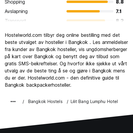
Shopping
8.8
Avslapning
7.1
Transport
8.2
Sightseeing
8.7
Hostelworld.com tilbyr deg online bestilling med det
Kultur
8.8
beste utvalget av hosteller i Bangkok . Les anmeldelser
Feste
fra kunder av Bangkok hosteller, vis ungdomsherberger
8.6
på kart over Bangkok og benytt deg av tilbud som
Verdi for pengene
8.6
gratis SMS-bekreftelser. Og hvorfor ikke sjekke ut vårt
utvalg av de beste ting å se og gjøre i Bangkok mens
du er der. Hostelworld.com - den definitive guide til
Bangkok backpackerhosteller.
Bangkok Hostels
Lilit Bang Lumphu Hotel