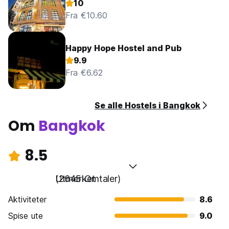
10
Fra €10.60
Happy Hope Hostel and Pub
9.9
Fra €6.62
Se alle Hostels i Bangkok
Om
Bangkok
8.5
Utmerket
(2645 Omtaler)
Aktiviteter
8.6
Spise ute
9.0