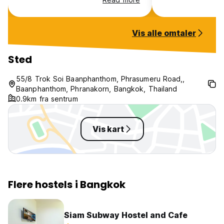
breakfast had mor
Vis alle omtaler
Sted
55/8 Trok Soi Baanphanthom, Phrasumeru Road,,
Baanphanthom, Phranakorn, Bangkok, Thailand
0.9km fra sentrum
Vis kart
Flere hostels i Bangkok
Siam Subway Hostel and Cafe