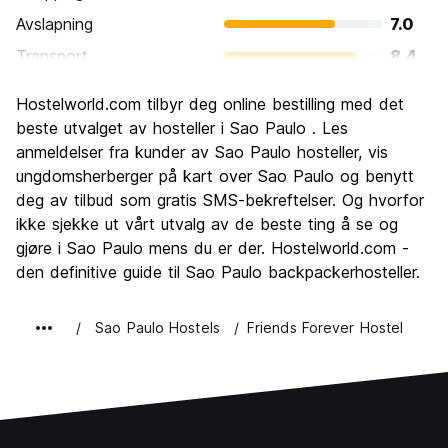
Avslapning
7.0
Transport
8.4
Sightseeing
8.1
Hostelworld.com tilbyr deg online bestilling med det
Kultur
8.8
beste utvalget av hosteller i Sao Paulo . Les
Feste
anmeldelser fra kunder av Sao Paulo hosteller, vis
8.7
ungdomsherberger på kart over Sao Paulo og benytt
Verdi for pengene
7.0
deg av tilbud som gratis SMS-bekreftelser. Og hvorfor
ikke sjekke ut vårt utvalg av de beste ting å se og
gjøre i Sao Paulo mens du er der. Hostelworld.com -
den definitive guide til Sao Paulo backpackerhosteller.
Sao Paulo Hostels
Friends Forever Hostel