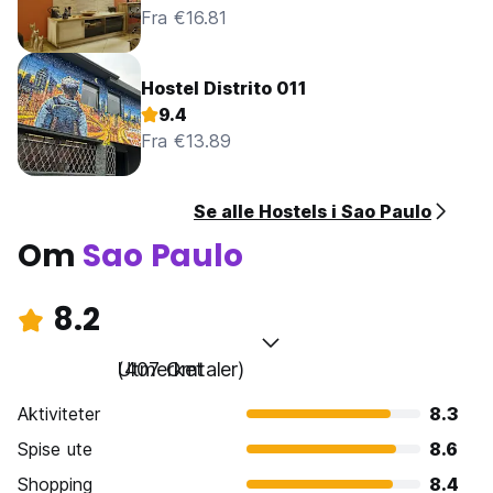
Fra €16.81
Hostel Distrito 011
9.4
Fra €13.89
Se alle Hostels i Sao Paulo
Om
Sao Paulo
8.2
Utmerket
(407 Omtaler)
Aktiviteter
8.3
Spise ute
8.6
Shopping
8.4