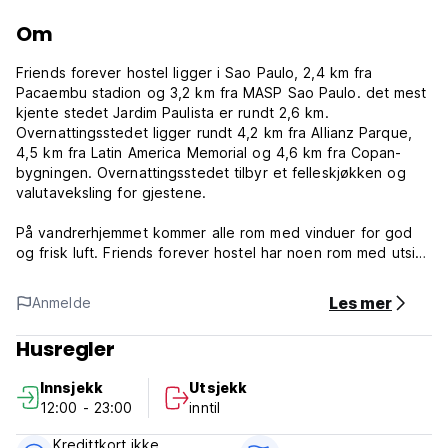
Om
Friends forever hostel ligger i Sao Paulo, 2,4 km fra
Pacaembu stadion og 3,2 km fra MASP Sao Paulo. det mest
kjente stedet Jardim Paulista er rundt 2,6 km.
Overnattingsstedet ligger rundt 4,2 km fra Allianz Parque,
4,5 km fra Latin America Memorial og 4,6 km fra Copan-
bygningen. Overnattingsstedet tilbyr et felleskjøkken og
valutaveksling for gjestene.
På vandrerhjemmet kommer alle rom med vinduer for god
og frisk luft. Friends forever hostel har noen rom med utsikt
over byen, og rommene har felles bad med dusj. denne
eiendommen har totalt romtyper deluxe-rom, jenterom,
Les mer
Anmelde
gutterom og familierom.
Husregler
Ciccillo Matarazzo Pavilion ligger 5,1 km fra Friends forever
hostel, mens Sala Sao Paulo ligger 5,6 km unna.
Innsjekk
Utsjekk
12:00 - 23:00
inntil
den nærmeste t-banestasjonen er bare 400 meter unna.
den nest nærmeste er Clinica rundt 700 meter og den
Kredittkort ikke