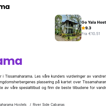
ama
Go Yala Host
9.3
Fra €10.51
rama
er i Tissamaharama. Les våre kunders vurderinger av vandre
ngdomsherbergenes plassering på kartet over Tissamaharam
ytte av våre spesialtilbud og finn de beste tilbudene for v
aharama Hostels
River Side Cabanas