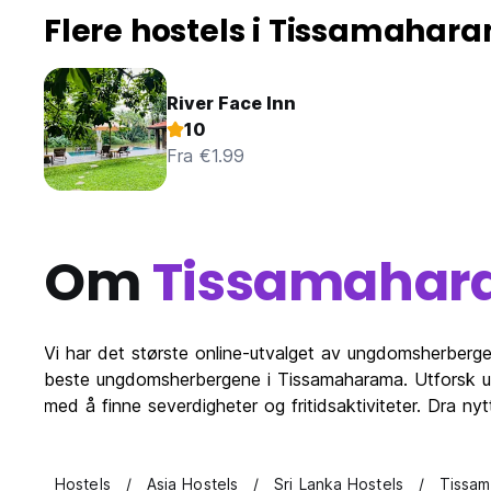
Flere hostels i Tissamahar
River Face Inn
10
Fra €1.99
Om
Tissamaha
Vi har det største online-utvalget av ungdomsherberg
beste ungdomsherbergene i Tissamaharama. Utforsk u
med å finne severdigheter og fritidsaktiviteter. Dra n
Hostels
Asia Hostels
Sri Lanka Hostels
Tissam