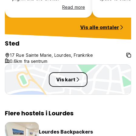
drawer and open i
Read more
bathroom was a b
super clean. The 
for accessing all 
Vis alle omtaler
Lourdes. The bed 
really a social vi
place if you wan
Sted
just to sleep an
your own thing al
17 Rue Sainte Marie, Lourdes, Frankrike
0.6km fra sentrum
Vis kart
Flere hostels i Lourdes
Lourdes Backpackers