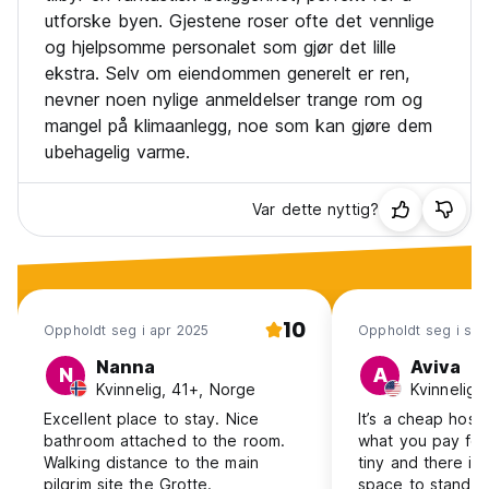
utforske byen. Gjestene roser ofte det vennlige
og hjelpsomme personalet som gjør det lille
ekstra. Selv om eiendommen generelt er ren,
nevner noen nylige anmeldelser trange rom og
mangel på klimaanlegg, noe som kan gjøre dem
ubehagelig varme.
Var dette nyttig?
10
Oppholdt seg i apr 2025
Oppholdt seg i se
Nanna
Aviva
N
A
Kvinnelig, 41+, Norge
Kvinnelig,
Excellent place to stay. Nice
It’s a cheap host
bathroom attached to the room.
what you pay for
Walking distance to the main
tiny and there is
pilgrim site the Grotte.
space to stand in