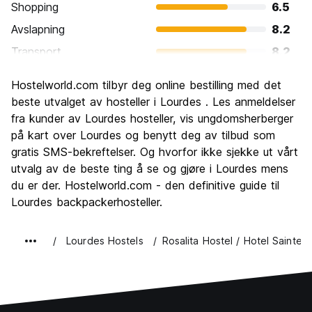
Shopping
6.5
Avslapning
8.2
Transport
8.2
Sightseeing
8.5
Hostelworld.com tilbyr deg online bestilling med det
Kultur
8.0
beste utvalget av hosteller i Lourdes . Les anmeldelser
Feste
fra kunder av Lourdes hosteller, vis ungdomsherberger
5.2
på kart over Lourdes og benytt deg av tilbud som
Verdi for pengene
8.2
gratis SMS-bekreftelser. Og hvorfor ikke sjekke ut vårt
utvalg av de beste ting å se og gjøre i Lourdes mens
du er der. Hostelworld.com - den definitive guide til
Lourdes backpackerhosteller.
Lourdes Hostels
Rosalita Hostel / Hotel Sainte 