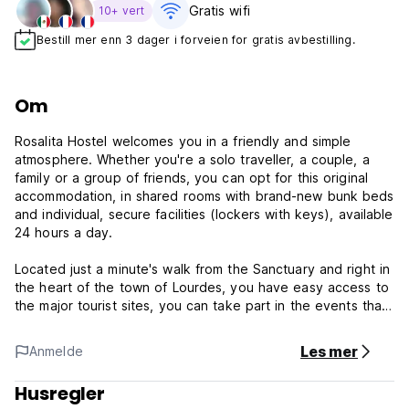
Gratis wifi‎
10+ vert
Bestill mer enn 3 dager i forveien for gratis avbestilling.
Om
Rosalita Hostel welcomes you in a friendly and simple
atmosphere. Whether you're a solo traveller, a couple, a
family or a group of friends, you can opt for this original
accommodation, in shared rooms with brand-new bunk beds
and individual, secure facilities (lockers with keys), available
24 hours a day.
Located just a minute's walk from the Sanctuary and right in
the heart of the town of Lourdes, you have easy access to
the major tourist sites, you can take part in the events that
bring the town to life, and you are close to a large number
of services, shops and restaurants.
Les mer
Anmelde
Rosalita Hostel is ideal for a no-fuss, no-fuss stay, with
Husregler
plenty of great people to meet! Enjoy a game of table