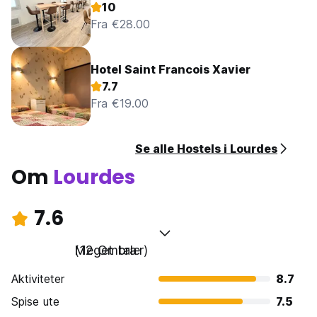
10
Fra €28.00
Hotel Saint Francois Xavier
7.7
Fra €19.00
Se alle Hostels i Lourdes
Om
Lourdes
7.6
Meget bra
(12 Omtaler)
Aktiviteter
8.7
Spise ute
7.5