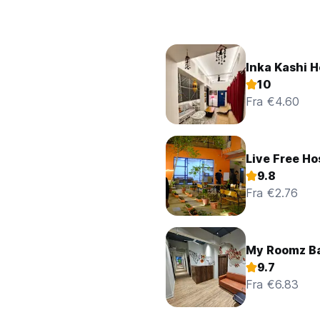
Inka Kashi H
10
Fra €4.60
Live Free Ho
9.8
Fra €2.76
My Roomz B
9.7
Fra €6.83