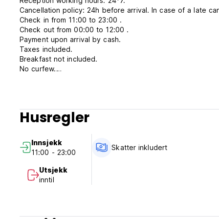
Reception working hours: 24*7.
Cancellation policy: 24h before arrival. In case of a late ca
Check in from 11:00 to 23:00 .
Check out from 00:00 to 12:00 .
Payment upon arrival by cash.
Taxes included.
Breakfast not included.
No curfew.
Non smoking.
Husregler
Innsjekk
Skatter inkludert
11:00 - 23:00
Utsjekk
inntil