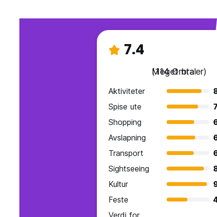
7.4
Meget bra
(114 Omtaler)
Aktiviteter
Spise ute
7
Shopping
Avslapning
Transport
Sightseeing
Kultur
Feste
Verdi for