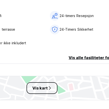
i‎
24-timers Resepsjon
 terrasse
24-Timers Sikkerhet
r ikke inkludert
Vis alle fasiliteter f
Vis kart