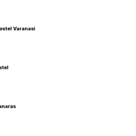
ostel Varanasi
stel
anaras