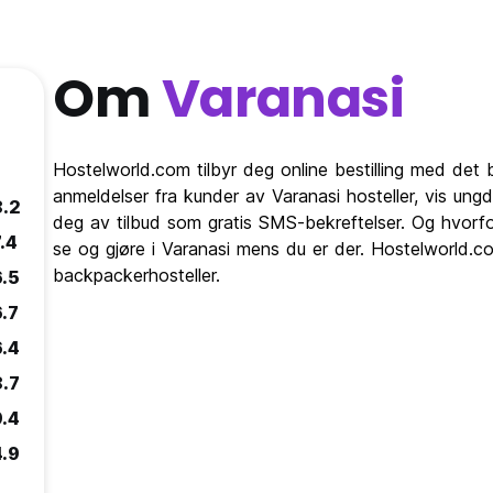
Om
Varanasi
Hostelworld.com tilbyr deg online bestilling med det b
anmeldelser fra kunder av Varanasi hosteller, vis un
8.2
deg av tilbud som gratis SMS-bekreftelser. Og hvorfo
.4
se og gjøre i Varanasi mens du er der. Hostelworld.com
backpackerhosteller.
6.5
6.7
6.4
8.7
9.4
4.9