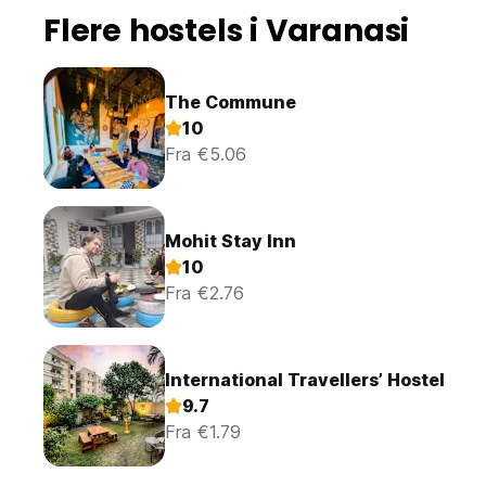
Flere hostels i Varanasi
The Commune
10
Fra €5.06
Mohit Stay Inn
10
Fra €2.76
International Travellers’ Hostel
9.7
Fra €1.79