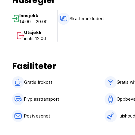
Husregler
Innsjekk
Skatter inkludert
14:00 - 20:00
Utsjekk
inntil 12:00
Fasiliteter
Gratis frokost‎
Gratis wif
Flyplasstransport
Oppbeva
Postvesenet
Huishoud