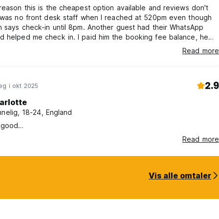
reason this is the cheapest option available and reviews don't
e was no front desk staff when I reached at 520pm even though
n says check-in until 8pm. Another guest had their WhatsApp
d helped me check in. I paid him the booking fee balance, he
 get the locker key and show me the bed. Bed wasn't made and
Read more
sk him to contact them again to re-assign another bed. Front
en 24/7 even at night. Electric lock is broken. Felt super unsafe
2.9
eg i okt 2025
arlotte
nnelig, 18-24, England
t good…
Read more
Vis alle omtaler