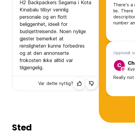
H2 Backpackers Segama i Kota
There's a 
Kinabalu tilbyr vennlig
lie. Ther
personale og en flott
descriptio
number an
beliggenhet, ideell for
helped me
budsjettreisende. Noen nylige
I had to a
gjester bemerket at
door is op
rensligheten kunne forbedres
og at den annonserte
Oppholdt s
frokosten ikke alltid var
Ch
C
tilgjengelig.
Kvi
Really no
Var dette nyttig?
Sted