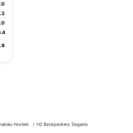
.0
.2
.0
6.4
.8
nabalu Hostels
H2 Backpackers Segama