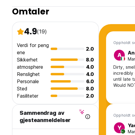
Omtaler
4.9
(19)
Oppholdt se
Verdi for peng
2.0
ene
An
A
Man
Sikkerhet
8.0
atmosphere
4.0
Dirty, sme
incredibl
Renslighet
4.0
until late 
Personale
6.0
Would NO
Sted
8.0
Fasiliteter
2.0
Sammendrag av
Oppholdt s
gjesteanmeldelser
Ya
Y
Man