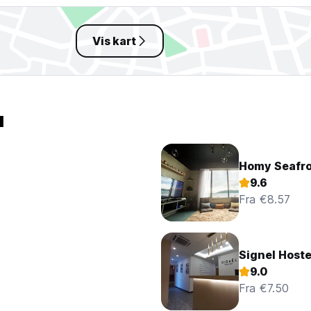
Vis kart
u
Homy Seafro
9.6
Fra €8.57
Signel Hoste
9.0
Fra €7.50