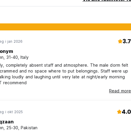
3.7
g i jan 2026
onym
n, 31-40, Italy
lly, completely absent staff and atmosphere. The male dorm felt
y crammed and no space where to put belongings. Staff were up
talking loudly and laughing until very late at night/early morning
T recommend
Read more
4.0
eg i okt 2025
qzaan
n, 25-30, Pakistan