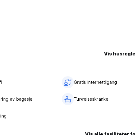
Vis husregle
i‎
Gratis internettilgang
ring av bagasje
Tur/reiseskranke
ing
Vis alle fasiliteter f