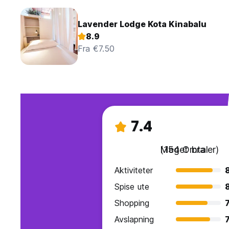
Lavender Lodge Kota Kinabalu
8.9
Fra €7.50
7.4
Meget bra
(154 Omtaler)
Aktiviteter
Spise ute
Shopping
7
Avslapning
7