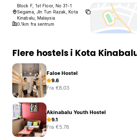
Block F, 1st Floor, No 31-1
Segama, Jln Tun Razak, Kota
Kinabalu, Malaysia
0.1km fra sentrum
Flere hostels i Kota Kinabal
Faloe Hostel
9.6
Fra €8.03
Akinabalu Youth Hostel
9.1
Fra €5.78