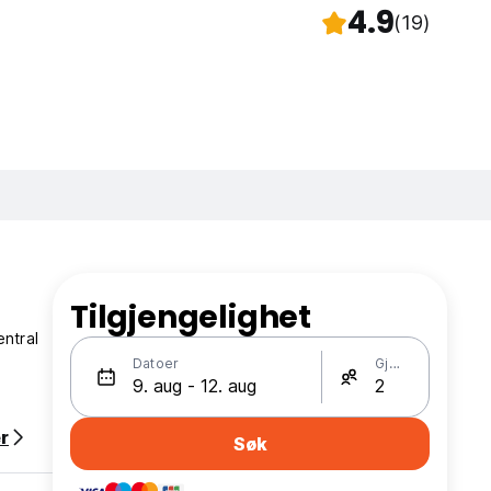
4.9
(19)
Tilgjengelighet
entral
Datoer
Gjester
r
Søk