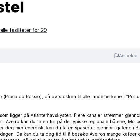
stel
alle fasiliteter for 29
Anmelde
ro (Praca do Rossio), på dørstokken til alle landemerkene i "Portu
y som ligger på Atlanterhavskysten. Flere kanaler strømmer gjenn
 i Aveiro kan du ta en tur på de typiske regionale båtene, Molic
ler deg mer energisk, kan du ta en spasertur gjennom gatene i Ba
 dagen. Da kan du ta deg tid til å besøke Aveiros mange kafeer e