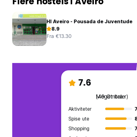
Flere hostels i Aveiro
HI Aveiro - Pousada de Juventude
8.9
Fra €13.30
7.6
Meget bra
(49 Omtaler)
Aktiviteter
7
Spise ute
Shopping
7