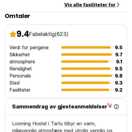
Vis alle fasiliteter for
med alt nødvendig utstyr, gratis WiFi, komfortabel stue for
avslapning, bøker og spill og en koselig takterrasse med
Omtaler
urter og tomater. (Auto-translated from original language)
9.4
Fabelaktig
(623)
Verdi for pengene
9.5
Sikkerhet
9.7
atmosphere
9.1
Renslighet
9.5
Personale
9.8
Sted
9.3
Fasiliteter
9.2
Sammendrag av gjesteanmeldelser
Looming Hostel i Tartu tilbyr en varm,
miljøvennlig atmosfære med utrolig vennlig og