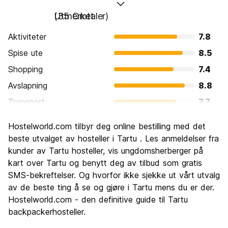
Utmerket
(35 Omtaler)
Aktiviteter
7.8
Spise ute
8.5
Shopping
7.4
Avslapning
8.8
Transport
7.7
Sightseeing
8.3
Hostelworld.com tilbyr deg online bestilling med det
Kultur
8.9
beste utvalget av hosteller i Tartu . Les anmeldelser fra
Feste
kunder av Tartu hosteller, vis ungdomsherberger på
7.8
kart over Tartu og benytt deg av tilbud som gratis
Verdi for pengene
8.6
SMS-bekreftelser. Og hvorfor ikke sjekke ut vårt utvalg
av de beste ting å se og gjøre i Tartu mens du er der.
Hostelworld.com - den definitive guide til Tartu
backpackerhosteller.