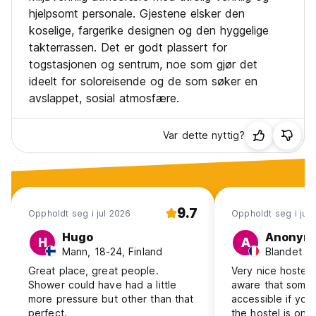
hjelpsomt personale. Gjestene elsker den
koselige, fargerike designen og den hyggelige
takterrassen. Det er godt plassert for
togstasjonen og sentrum, noe som gjør det
ideelt for soloreisende og de som søker en
avslappet, sosial atmosfære.
Var dette nyttig?
9.7
Oppholdt seg i jul 2026
Oppholdt seg i jun
Hugo
Anonym
H
A
Mann, 18-24, Finland
Great place, great people.
Very nice hostel 
Shower could have had a little
aware that some 
more pressure but other than that
accessible if you 
perfect.
the hostel is on t