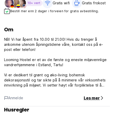
Gratis wifi‎
Gratis frokost‎
10+ vert
Bestill mer enn 2 dager i forveien for gratis avbestilling.
Om
NB! Vi har åpent fra 10.00 til 21.00! Hvis du trenger å
ankomme utenom åpningstidene våre, kontakt oss på e-
post eller telefon!
Looming Hostel er et av de første og eneste miljøvennlige
vandrerhjemmene i Estland, Tartu!
Vi er dedikert til grønt og øko-living; bohemsk
dekorasjonsstil og tar sikte på å minimere vår virksomhets
innvirkning på miljøet. Vi setter høyt vår forpliktelse til å
gjenbruke, resirkulere, renovere og redusere vårt
økologiske fotavtrykk.
Les mer
Anmelde
Vi implementerer følgende miljøprinsipper:
Husregler
De fleste av våre møbler er fra bruktbutikker, gjenbrukt