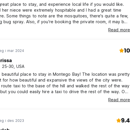
great place to stay, and experience local life if you would like.
 her niece were extremely hospitable and I had a great time
re. Some things to note are the mosquitoes, there's quite a few,
g bug spray. Also, if you're booking the private room, it may be
the ceiling is not 100% private, it's shared with another room
Read more
rivatized by the other walls! All else, it was an amazing place to
 would definitely consider staying again!!!
10
eg i mar 2024
rissa
, 25-30, USA
 beautiful place to stay in Montego Bay! The location was pretty
 for how beautiful and expansive the views of the city were.
route taxi to the base of the hill and walked the rest of the way
 but you could easily hire a taxi to drive the rest of the way. Our
o friendly and helpful, especially considering it was Easter
Read more
ank you for sharing your holiday with us). Only regret is we
end more time here! Highly recommend!
9.4
eg i des 2023