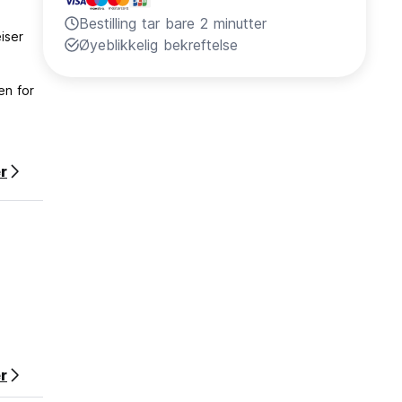
Bestilling tar bare 2 minutter
iser
Øyeblikkelig bekreftelse
en for
g rundt
r
r