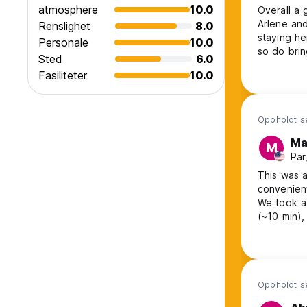
atmosphere
10.0
Overall a 
Arlene and
Renslighet
8.0
staying he
Personale
10.0
so do brin
Sted
6.0
one where 
Fasiliteter
10.0
but still p
stay and I
Oppholdt s
Ma
M
Par
This was a
convenient
We took a 
(~10 min),
host was s
Sunday (th
didn't sp
Oppholdt s