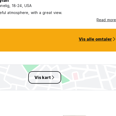
ylah
nnelig, 18-24, USA
ful atmosphere, with a great view.
Read more
Vis alle omtaler
Vis kart