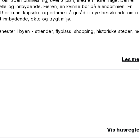
rom, åpen planløsning, over 2 plan, med en indre hage. Den er
onelle og innbydende. Eieren, en kvinne bor på eiendommen. En
 er kunnskapsrike og erfarne i å gi råd til nye besøkende om re
t innbydende, ekte og trygt miljø.
enester i byen - strender, flyplass, shopping, historiske steder, m
r å lese eller meditere eller å ha informasjonen til å bevege se
or frivillig arbeid eller samfunnsgrupper som ønsker besøkende
Les me
ansk opplevelse i seg selv.
Vis husregle