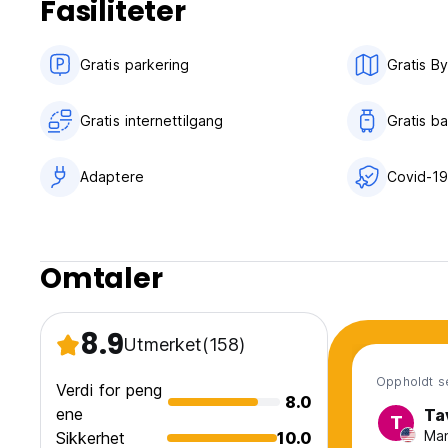
Fasiliteter
Gratis parkering
Gratis By
Gratis internettilgang
Gratis b
Adaptere
Covid-19
Omtaler
8.9
Utmerket
(158)
Oppholdt s
Verdi for peng
8.0
ene
Ta
T
Man
Sikkerhet
10.0