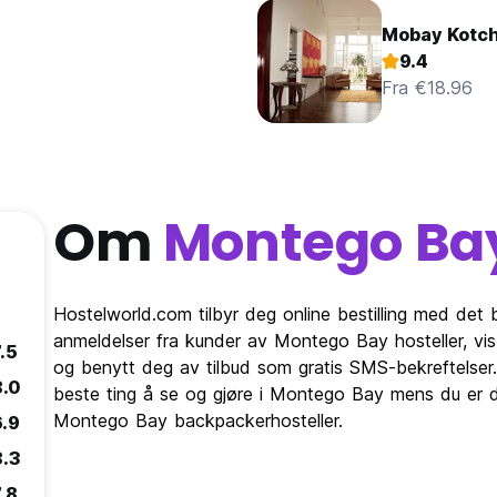
Mobay Kotc
9.4
Fra €18.96
Om
Montego Ba
Hostelworld.com tilbyr deg online bestilling med det 
anmeldelser fra kunder av Montego Bay hosteller, v
.5
og benytt deg av tilbud som gratis SMS-bekreftelser.
8.0
beste ting å se og gjøre i Montego Bay mens du er de
Montego Bay backpackerhosteller.
6.9
8.3
.8