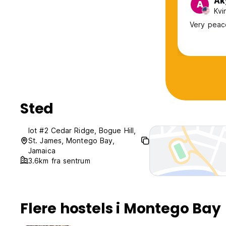
Ak
A
Kvi
Very peace
Sted
lot #2 Cedar Ridge, Bogue Hill,
St. James, Montego Bay,
Jamaica
3.6km fra sentrum
Flere hostels i Montego Bay