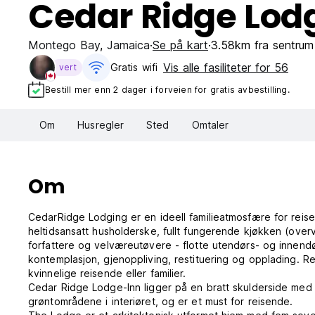
Cedar Ridge Lod
Montego Bay
,
Jamaica
Se på kart
3.58km fra sentrum
Vis alle fasiliteter for 56
Gratis wifi‎
vert
Bestill mer enn 2 dager i forveien for gratis avbestilling.
Om
Husregler
Sted
Omtaler
Om
CedarRidge Lodging er en ideell familieatmosfære for reise
heltidsansatt husholderske, fullt fungerende kjøkken (overv
forfattere og velværeutøvere - flotte utendørs- og innendø
kontemplasjon, gjenoppliving, restituering og opplading. R
kvinnelige reisende eller familier.
Cedar Ridge Lodge-Inn ligger på en bratt skulderside med e
grøntområdene i interiøret, og er et must for reisende.