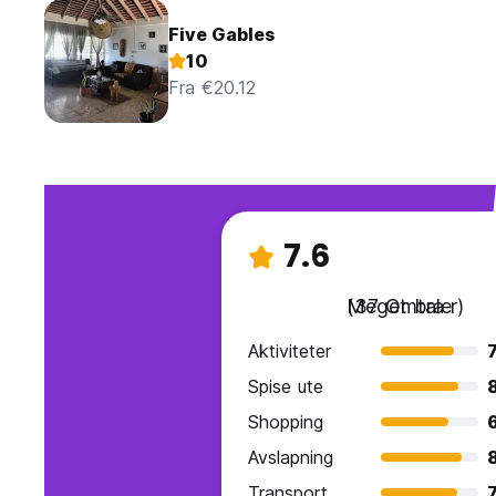
Five Gables
10
Fra €20.12
7.6
Meget bra
(37 Omtaler)
Aktiviteter
7
Spise ute
Shopping
Avslapning
Transport
7