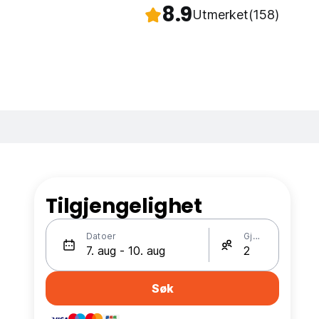
8.9
Utmerket
(158)
Tilgjengelighet
Datoer
Gjester
e
Søk