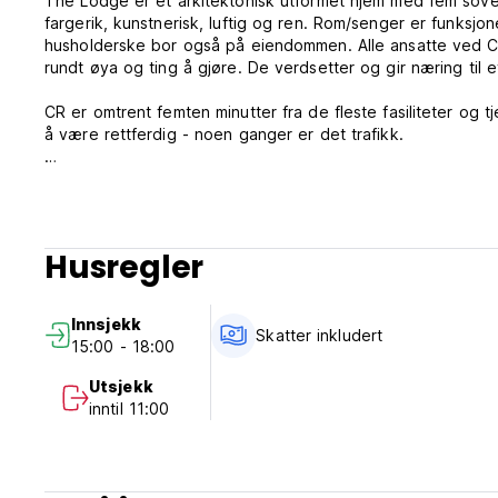
The Lodge er et arkitektonisk utformet hjem med fem sove
fargerik, kunstnerisk, luftig og ren. Rom/senger er funksj
husholderske bor også på eiendommen. Alle ansatte ved CR
rundt øya og ting å gjøre. De verdsetter og gir næring til e
CR er omtrent femten minutter fra de fleste fasiliteter og tj
å være rettferdig - noen ganger er det trafikk.
Denne beliggenheten gir besøkende valg å enten bli inne fo
i byen/øya/Karibia. Eierne er også innstilt på muligheter f
velkommen inn i deres rom.
Husregler
Å bo på CR er mer enn bare et sted å bo, det er en jamaic
Velkommen (Auto-translated from original language)
Innsjekk
Skatter inkludert
15:00 - 18:00
Utsjekk
inntil 11:00