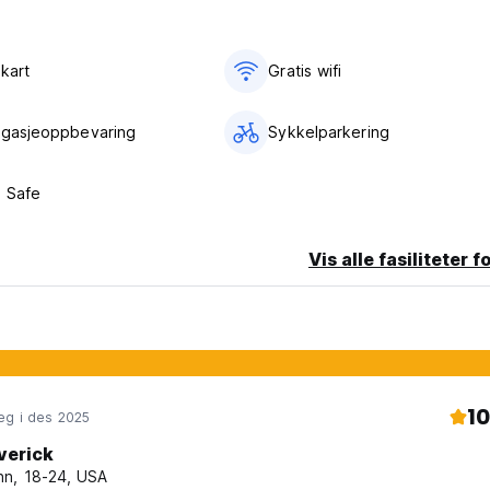
kart
Gratis wifi‎
agasjeoppbevaring
Sykkelparkering
 Safe
Vis alle fasiliteter f
10
eg i des 2025
verick
n, 18-24, USA