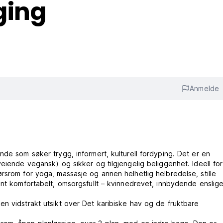
ging
Anmelde
nde som søker trygg, informert, kulturell fordyping. Det er en
eiende vegansk) og sikker og tilgjengelig beliggenhet. Ideell for
rsrom for yoga, massasje og annen helhetlig helbredelse, stille
ent komfortabelt, omsorgsfullt – kvinnedrevet, innbydende enslig
n vidstrakt utsikt over Det karibiske hav og de fruktbare