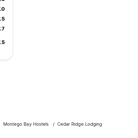
.0
.5
.7
.5
Montego Bay Hostels
Cedar Ridge Lodging