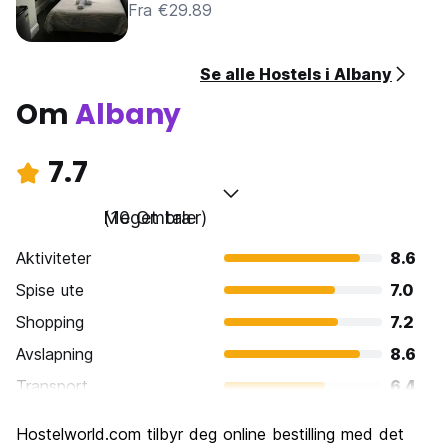
Fra €29.89
Se alle Hostels i Albany
Om
Albany
7.7
Meget bra
(10 Omtaler)
Aktiviteter
8.6
Spise ute
7.0
Shopping
7.2
Avslapning
8.6
Transport
6.4
Sightseeing
9.0
Hostelworld.com tilbyr deg online bestilling med det