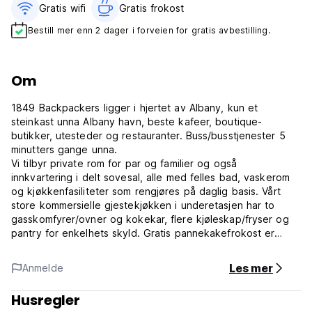
Gratis wifi‎
Gratis frokost‎
Bestill mer enn 2 dager i forveien for gratis avbestilling.
Om
1849 Backpackers ligger i hjertet av Albany, kun et
steinkast unna Albany havn, beste kafeer, boutique-
butikker, utesteder og restauranter. Buss/busstjenester 5
minutters gange unna.
Vi tilbyr private rom for par og familier og også
innkvartering i delt sovesal, alle med felles bad, vaskerom
og kjøkkenfasiliteter som rengjøres på daglig basis. Vårt
store kommersielle gjestekjøkken i underetasjen har to
gasskomfyrer/ovner og kokekar, flere kjøleskap/fryser og
pantry for enkelhets skyld. Gratis pannekakefrokost er
tilgjengelig på kjøkkenet ovenpå for alle hver morgen.
Andre fellesarealer inkluderer vårt store grillområde i hagen
Les mer
Anmelde
foran, og rekreasjonsområdet i underetasjen er komplett
med darttavle, bordtennis og biljardbord, samt en utendørs
Husregler
fotballbane som ligger ved siden av gjesteparkeringen.