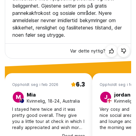
beliggenhet. Gjestene setter pris på gratis
pannekakfrokost og sosiale områder. Nyere
anmeldelser nevner imidlertid bekymringer om
sikkerhet, renslighet og fasilitetenes tilstand, der
noen føler seg utrygge.
Var dette nyttig?
6.3
Oppholdt seg i feb 2026
Oppholdt seg i feb
Mia
jordan
M
J
Kvinnelig, 18-24, Australia
Kvinnelig,
I stayed here twice and it was
Very cosy and co
pretty good overall. They give
nice social areas
you a little tour at check in which I
and lounge and t
really appreciated and wish more
the morning were 
hostels would do the same! The
Really nice place
Read more