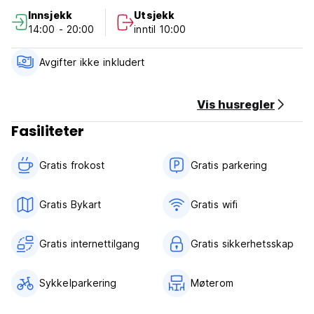
Vennlig personale og et flott sted å bo og møte nye
Innsjekk
Utsjekk
mennesker mens du nyter alt Albany har å tilby.
14:00 - 20:00
inntil 10:00
Vi håper å se deg snart!!! (Auto-translated from original
language)
Avgifter ikke inkludert
Vis husregler
Fasiliteter
Gratis frokost‎
Gratis parkering
Gratis Bykart
Gratis wifi‎
Gratis internettilgang
Gratis sikkerhetsskap
Sykkelparkering
Møterom