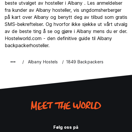
Kultur
8.0
beste utvalget av hosteller i Albany . Les anmeldelser
Feste
fra kunder av Albany hosteller, vis ungdomsherberger
6.2
på kart over Albany og benytt deg av tilbud som gratis
Verdi for pengene
8.4
SMS-bekreftelser. Og hvorfor ikke sjekke ut vårt utvalg
av de beste ting å se og gjøre i Albany mens du er der.
Hostelworld.com - den definitive guide til Albany
backpackerhosteller.
Albany Hostels
1849 Backpackers
Følg oss på