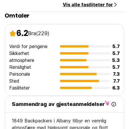
Vis alle fasiliteter for
Omtaler
6.2
Bra
(229)
Verdi for pengene
5.7
Sikkerhet
5.7
atmosphere
5.3
Renslighet
5.7
Personale
7.3
Sted
7.7
Fasiliteter
6.3
Sammendrag av gjesteanmeldelser
1849 Backpackers i Albany tilbyr en vennlig
atmosfære med hjelpsomt personale og flott