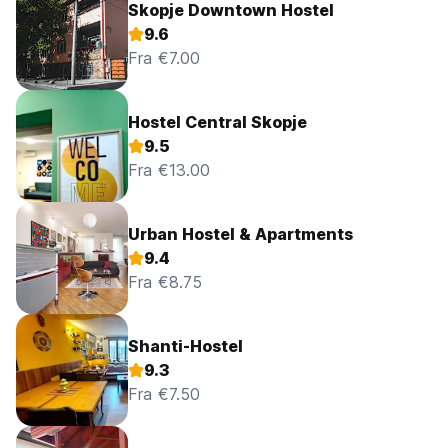
Skopje Downtown Hostel
9.6
Fra €7.00
Hostel Central Skopje
9.5
Fra €13.00
Urban Hostel & Apartments
9.4
Fra €8.75
Shanti-Hostel
9.3
Fra €7.50