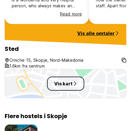
person, who always makes an
staff. Apart from 
effort to make the guests happy.
other downside w
Read more
We had a issue with transportation
to the City.
to Skopje, but with a generous
offer Hi Skopje hostel resolved
Vis alle omtaler
our problems. Very grateful for our
visit there. Highly recommended!
Sted
Crniche 15, Skopje, Nord-Makedonia
1.6km fra sentrum
Vis kart
Flere hostels i Skopje