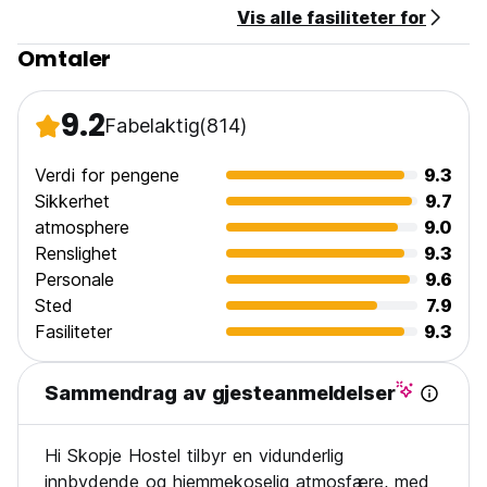
Vis alle fasiliteter for
Stedet er sikret med kamera og sikkerhetssystem.
Omtaler
Vi tilbyr trygg og privat parkering. (Auto-translated from
original language)
9.2
Fabelaktig
(814)
Verdi for pengene
9.3
Sikkerhet
9.7
atmosphere
9.0
Renslighet
9.3
Personale
9.6
Sted
7.9
Fasiliteter
9.3
Sammendrag av gjesteanmeldelser
Hi Skopje Hostel tilbyr en vidunderlig
innbydende og hjemmekoselig atmosfære, med