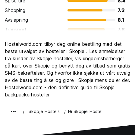
Spise ute
8.4
Shopping
7.3
Avslapning
8.1
Transport
7.8
Sightseeing
8.0
Hostelworld.com tilbyr deg online bestilling med det
Kultur
8.1
beste utvalget av hosteller i Skopje . Les anmeldelser
Feste
fra kunder av Skopje hosteller, vis ungdomsherberger
7.6
på kart over Skopje og benytt deg av tilbud som gratis
Verdi for pengene
8.9
SMS-bekreftelser. Og hvorfor ikke sjekke ut vårt utvalg
av de beste ting å se og gjøre i Skopje mens du er der.
Hostelworld.com - den definitive guide til Skopje
backpackerhosteller.
Skopje Hostels
Hi Skopje Hostel