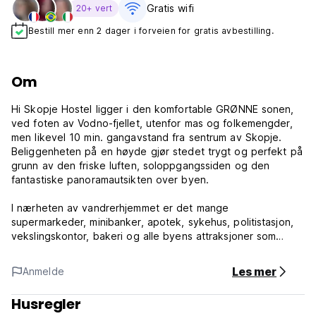
Gratis wifi‎
20+ vert
Bestill mer enn 2 dager i forveien for gratis avbestilling.
Om
Hi Skopje Hostel ligger i den komfortable GRØNNE sonen,
ved foten av Vodno-fjellet, utenfor mas og folkemengder,
men likevel 10 min. gangavstand fra sentrum av Skopje.
Beliggenheten på en høyde gjør stedet trygt og perfekt på
grunn av den friske luften, soloppgangssiden og den
fantastiske panoramautsikten over byen.
I nærheten av vandrerhjemmet er det mange
supermarkeder, minibanker, apotek, sykehus, politistasjon,
vekslingskontor, bakeri og alle byens attraksjoner som
kjøpesentre, restauranter, barer og nattklubber er kun 10
minutters gange fra vandrerhjemmet.
Les mer
Anmelde
Den beste beliggenheten som noen gang har drømt om for
Husregler
et herberge, helt fokusert på den internasjonale reisende.