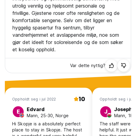
utrolig vennlig og hjelpsomt personale og
frivillige. Gjestene roser ofte rensligheten og de
komfortable sengene. Selv om det ligger en
hyggelig spasertur fra sentrum, tilbyr
vandrerhjemmet et avslappende miljø, noe som
gjør det ideelt for soloreisende og de som søker
et koselig opphold.
Var dette nyttig?
10
Oppholdt seg i jul 2022
Oppholdt seg i jul
Edvard
Joseph
E
J
Mann, 25-30, Norge
Mann, 18-
Hi Skopje is a absolutely perfect
The staff were re
place to stay in Skopje. The host
helpful. It just w
is a wonderful and very helpful
how the owner tr