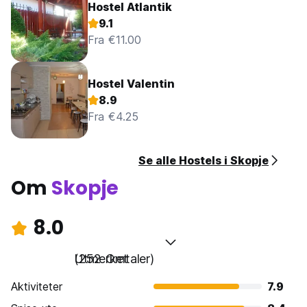
Hostel Atlantik
9.1
Fra €11.00
Hostel Valentin
8.9
Fra €4.25
Se alle Hostels i Skopje
Om
Skopje
8.0
Utmerket
(252 Omtaler)
Aktiviteter
7.9