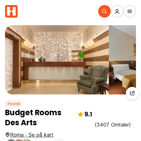
Hostel
Budget Rooms
9.1
Des Arts
(3407 Omtaler)
Roma · Se på kart