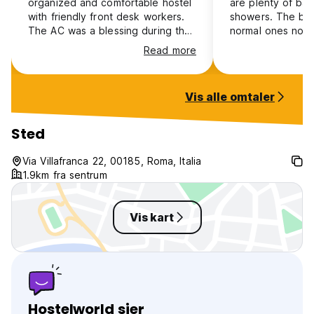
organized and comfortable hostel
are plenty of ba
with friendly front desk workers.
showers. The bed
The AC was a blessing during the
normal ones not 
heat wave and the
made it feel like 
Read more
showers/bathrooms were great. It
which was a cool
is also a short walk to the train
station which takes you all around
Vis alle omtaler
Rome.
Sted
Via Villafranca 22, 00185, Roma, Italia
1.9km fra sentrum
Vis kart
Hostelworld sier