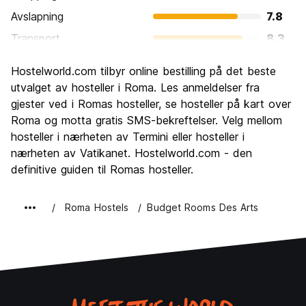
Avslapning
7.8
Transport
8.3
Sightseeing
9.6
Hostelworld.com tilbyr online bestilling på det beste
Kultur
9.6
utvalget av hosteller i Roma. Les anmeldelser fra
Feste
gjester ved i Romas hosteller, se hosteller på kart over
7.7
Roma og motta gratis SMS-bekreftelser. Velg mellom
Verdi for pengene
7.7
hosteller i nærheten av Termini eller hosteller i
nærheten av Vatikanet. Hostelworld.com - den
definitive guiden til Romas hosteller.
Roma Hostels
Budget Rooms Des Arts