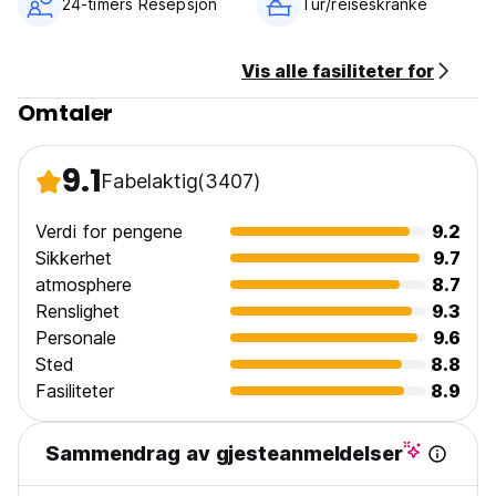
24-timers Resepsjon
Tur/reiseskranke
Vis alle fasiliteter for
Omtaler
9.1
Fabelaktig
(3407)
Verdi for pengene
9.2
Sikkerhet
9.7
atmosphere
8.7
Renslighet
9.3
Personale
9.6
Sted
8.8
Fasiliteter
8.9
Sammendrag av gjesteanmeldelser