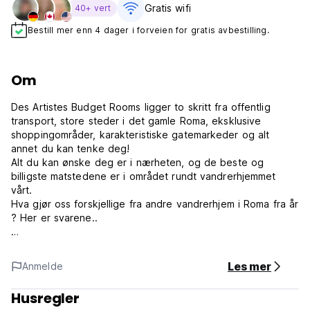
Gratis wifi‎
40+ vert
Bestill mer enn 4 dager i forveien for gratis avbestilling.
Om
Des Artistes Budget Rooms ligger to skritt fra offentlig
transport, store steder i det gamle Roma, eksklusive
shoppingområder, karakteristiske gatemarkeder og alt
annet du kan tenke deg!
Alt du kan ønske deg er i nærheten, og de beste og
billigste matstedene er i området rundt vandrerhjemmet
vårt.
Hva gjør oss forskjellige fra andre vandrerhjem i Roma fra år
? Her er svarene..
Resepsjonen vår er åpen fra 7.00 til 23.00.
Gi oss beskjed når du ankommer.
Les mer
Anmelde
Innsjekking er fra kl. 15.00 til 23.00 .
Senere må du sjekke inn på vårt søsterhotell, 'Yes Hotel' via
Husregler
Magenta 15, for å hente nøklene.