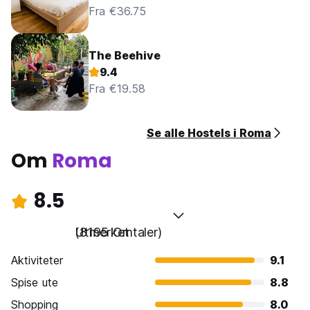
Fra €36.75
The Beehive
9.4
Fra €19.58
Se alle Hostels i Roma
Om
Roma
8.5
Utmerket
(8195 Omtaler)
Aktiviteter
9.1
Spise ute
8.8
Shopping
8.0