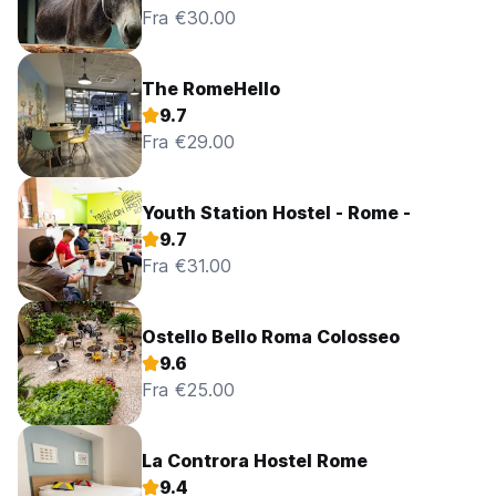
Fra €30.00
The RomeHello
9.7
Fra €29.00
Youth Station Hostel - Rome -
9.7
Fra €31.00
Ostello Bello Roma Colosseo
9.6
Fra €25.00
La Controra Hostel Rome
9.4