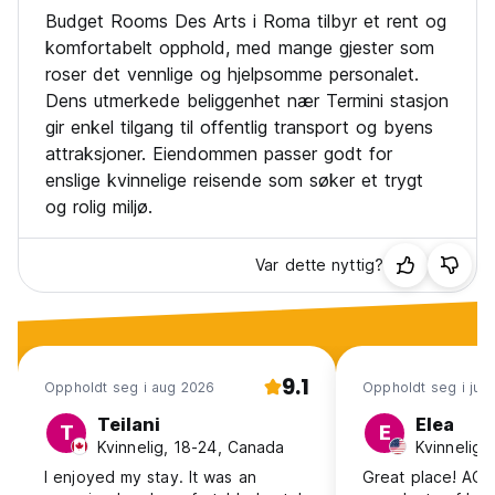
Budget Rooms Des Arts i Roma tilbyr et rent og
komfortabelt opphold, med mange gjester som
roser det vennlige og hjelpsomme personalet.
Dens utmerkede beliggenhet nær Termini stasjon
gir enkel tilgang til offentlig transport og byens
attraksjoner. Eiendommen passer godt for
enslige kvinnelige reisende som søker et trygt
og rolig miljø.
Var dette nyttig?
9.1
Oppholdt seg i aug 2026
Oppholdt seg i jul
Teilani
Elea
T
E
Kvinnelig, 18-24, Canada
Kvinnelig,
I enjoyed my stay. It was an
Great place! AC 