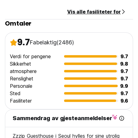
natt (det som er høyere)
- 4 dager før innsjekking: 100 % av total booking
Vis alle fasiliteter for
- Uteblivelse: 100 % av total booking
4. Vi aksepterer kun betaling med kontanter
Omtaler
5. Kontortid: 08.00 til 22.00
6. Stilletid: 23:00 til 08:00 (Fellesrom og terrasse er stengt)
7. Vennligst informer oss for sene eller tidlige ankomster via
9.7
Fabelaktig
(2486)
e-post. (Auto-translated from original language)
Verdi for pengene
9.7
Sikkerhet
9.8
atmosphere
9.7
Renslighet
9.7
Personale
9.9
Sted
9.7
Fasiliteter
9.6
Sammendrag av gjesteanmeldelser
Zzzip Guesthouse i Seoul hylles for sine utrolig