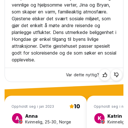
vennlige og hjelpsomme verter, Jina og Bryan,
som skaper en varm, familieaktig atmosfære.
Gjestene elsker det svært sosiale miljøet, som
gjør det enkelt å møte andre reisende og
planlegge utflukter. Dens utmerkede beliggenhet i
Hongdae gir enkel tilgang til byens livlige
attraksjoner. Dette gjestehuset passer spesielt
godt for soloreisende og de som søker en sosial
opplevelse.
Var dette nyttig?
10
Oppholdt seg i jan 2023
Oppholdt seg i no
Anna
Katrin
A
K
Kvinnelig, 25-30, Norge
Kvinnelig,