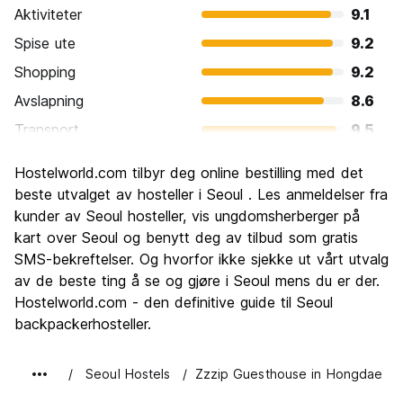
Aktiviteter
9.1
Spise ute
9.2
Shopping
9.2
Avslapning
8.6
Transport
9.5
Sightseeing
9.0
Hostelworld.com tilbyr deg online bestilling med det
Kultur
9.2
beste utvalget av hosteller i Seoul . Les anmeldelser fra
Feste
kunder av Seoul hosteller, vis ungdomsherberger på
9.0
kart over Seoul og benytt deg av tilbud som gratis
Verdi for pengene
8.5
SMS-bekreftelser. Og hvorfor ikke sjekke ut vårt utvalg
av de beste ting å se og gjøre i Seoul mens du er der.
Hostelworld.com - den definitive guide til Seoul
backpackerhosteller.
Seoul Hostels
Zzzip Guesthouse in Hongdae