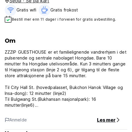
Seoul · Se på kart
Gratis wifi‎
Gratis frokost‎
Bestill mer enn 11 dager i forveien for gratis avbestilling.
Om
ZZZIP GUESTHOUSE er et familielignende vandrerhjem i det
pulserende og sentrale nabolaget Hongdae. Bare 10
minutter fra Hongdae utelivsområde. Kun 3 minutters gange
til Hapjeong stasjon (linje 2 og 6), gir tilgang til de fleste
store attraksjonene på bare 15 minutter.
Til City Hall St. (hovedpalasset, Bukchon Hanok Village og
Insa-dong): 12 minutter (linje2)
Til Bulgwang St.(Bukhansan nasjonalpark): 16
minutter(linje6)
Til Shinchon St.(Shinchon og Ihwa Univ.): 4 minutter(linje2)
Til Euljiro(1)ga St.(Myungdong og Seoul Tower): 14
Les mer
Anmelde
minutter(linje2)
Til Dongdaemun-området (DDP, shoppingområde): 19