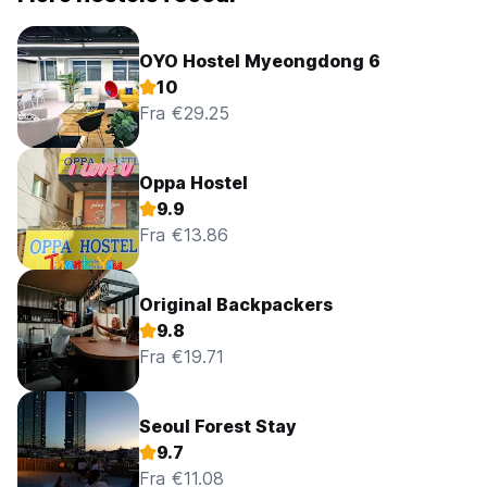
OYO Hostel Myeongdong 6
10
Fra €29.25
Oppa Hostel
9.9
Fra €13.86
Original Backpackers
9.8
Fra €19.71
Seoul Forest Stay
9.7
Fra €11.08