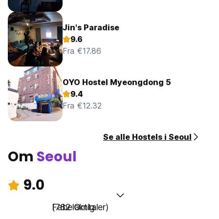
Jin's Paradise
9.6
Fra €17.86
OYO Hostel Myeongdong 5
9.4
Fra €12.32
Se alle Hostels i Seoul
Om
Seoul
9.0
Fabelaktig
(782 Omtaler)