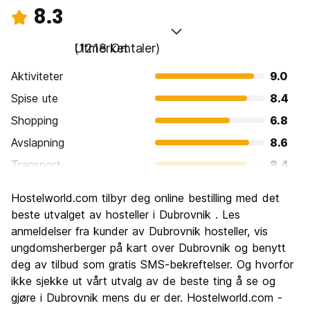
8.3
Utmerket
(1218 Omtaler)
Aktiviteter
9.0
Spise ute
8.4
Shopping
6.8
Avslapning
8.6
Transport
8.4
Sightseeing
9.4
Hostelworld.com tilbyr deg online bestilling med det
Kultur
9.3
beste utvalget av hosteller i Dubrovnik . Les
Feste
anmeldelser fra kunder av Dubrovnik hosteller, vis
7.4
ungdomsherberger på kart over Dubrovnik og benytt
Verdi for pengene
7.5
deg av tilbud som gratis SMS-bekreftelser. Og hvorfor
ikke sjekke ut vårt utvalg av de beste ting å se og
gjøre i Dubrovnik mens du er der. Hostelworld.com -