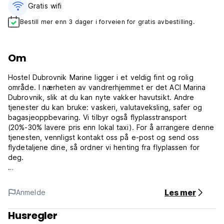
Gratis wifi‎
Bestill mer enn 3 dager i forveien for gratis avbestilling.
Om
Hostel Dubrovnik Marine ligger i et veldig fint og rolig
område. I nærheten av vandrerhjemmet er det ACI Marina
Dubrovnik, slik at du kan nyte vakker havutsikt. Andre
tjenester du kan bruke: vaskeri, valutaveksling, safer og
bagasjeoppbevaring. Vi tilbyr også flyplasstransport
(20%-30% lavere pris enn lokal taxi). For å arrangere denne
tjenesten, vennligst kontakt oss på e-post og send oss ​​
flydetaljene dine, så ordner vi henting fra flyplassen for
deg.
Hostel Dubrovnik Marine ligger kun 7 km fra gamlebyen i
Dubrovnik, kun 5 km fra bussterminalen og 23 km fra
Les mer
Anmelde
Dubrovnik flyplass. Vandrerhjemmet er direkte forbundet
med gamlebyen med buss nummer 1.
Husregler
Nærmeste butikk ligger kun 2 min gange, og nærmeste