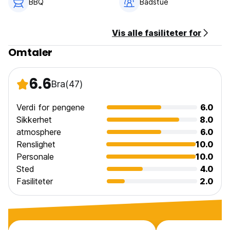
BBQ
Badstue
Generell:
Resepsjonen: kl. 07.00 - 23.00.
Vis alle fasiliteter for
Ingen portforbud. (Auto-translated from original language)
Omtaler
6.6
Bra
(47)
Verdi for pengene
6.0
Sikkerhet
8.0
atmosphere
6.0
Renslighet
10.0
Personale
10.0
Sted
4.0
Fasiliteter
2.0