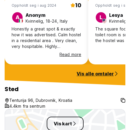
10
Oppholdt seg i aug 2024
Oppholdt seg i se
Anonym
Lesya
A
L
Kvinnelig, 18-24, Italy
Kvinnelig,
Honestly a great spot & exactly
The square foota
how it was advertised. Calm hostel
toilet room is sma
in a residential area . Very clean,
the hostel was go
very hospitable. Highly
recommend!
Read more
Vis alle omtaler
Sted
Tenturija 96, Dubrovnik, Kroatia
4.4km fra sentrum
Vis kart