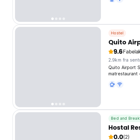
Hostel
Quito Air
9.6
Fabelak
2.9km fra sen
Quito Airport 
matrestaurant 
for turen til E
Bed and Break
Hostal Res
0.0
(2)