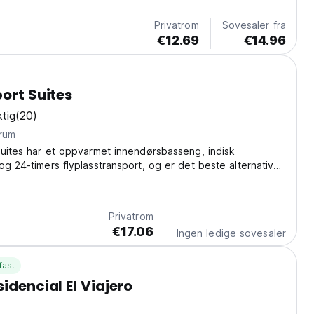
Privatrom
Sovesaler fra
€12.69
€14.96
port Suites
tig
(20)
trum
Suites har et oppvarmet innendørsbasseng, indisk
og 24-timers flyplasstransport, og er det beste alternativet
cuador.
Privatrom
€17.06
Ingen ledige sovesaler
fast
idencial El Viajero