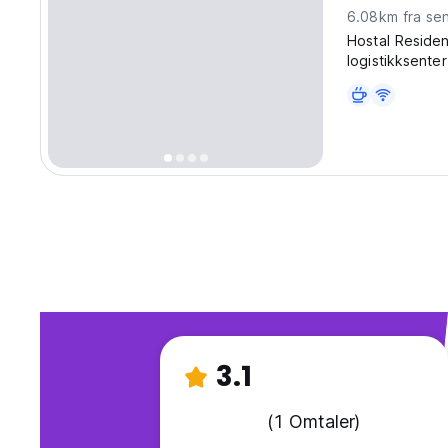
6.08km fra se
Hostal Residen
logistikksente
Tababela.
3.1
(1 Omtaler)