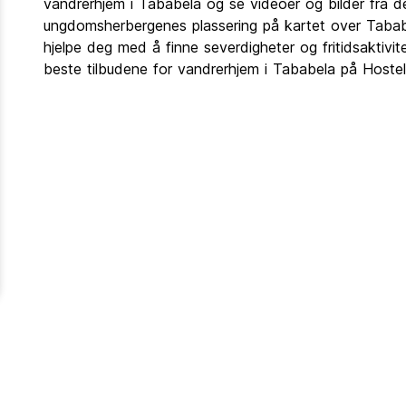
vandrerhjem i Tababela og se videoer og bilder fra 
ungdomsherbergenes plassering på kartet over Tabab
hjelpe deg med å finne severdigheter og fritidsaktivit
beste tilbudene for vandrerhjem i Tababela på Hoste