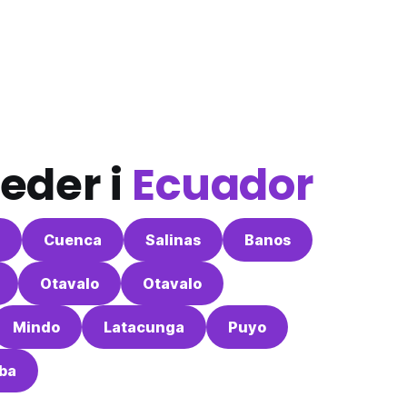
eder i
Ecuador
Cuenca
Salinas
Banos
Otavalo
Otavalo
Mindo
Latacunga
Puyo
ba