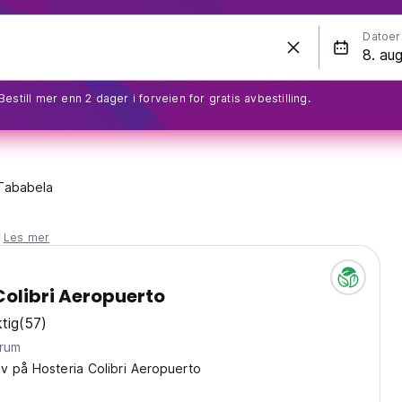
Datoer
Bestill mer enn 2 dager i forveien for gratis avbestilling.
Tababela
.
Les mer
Colibri Aeropuerto
tig
(57)
trum
v på Hosteria Colibri Aeropuerto