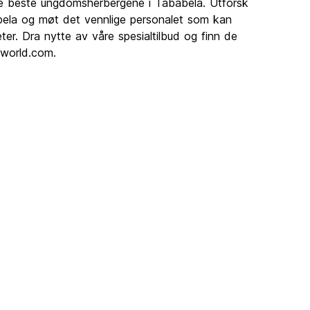
de beste ungdomsherbergene i Tababela. Utforsk
ela og møt det vennlige personalet som kan
eter. Dra nytte av våre spesialtilbud og finn de
lworld.com.