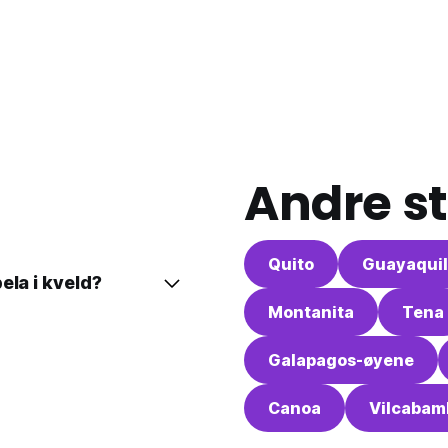
Andre st
Quito
Guayaquil
ela i kveld?
Montanita
Tena
Galapagos-øyene
Canoa
Vilcabam