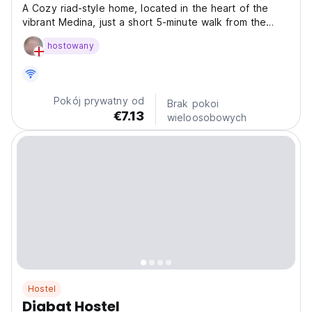
A Cozy riad-style home, located in the heart of the
vibrant Medina, just a short 5-minute walk from the
local market and 5 to 10 minutes from the city's
hostowany
popular shops and restaurants. We have a shared
kitchen and shared areas and most of the rooms have
shared...
Pokój prywatny od
Brak pokoi
€7.13
wieloosobowych
Hostel
Diabat Hostel