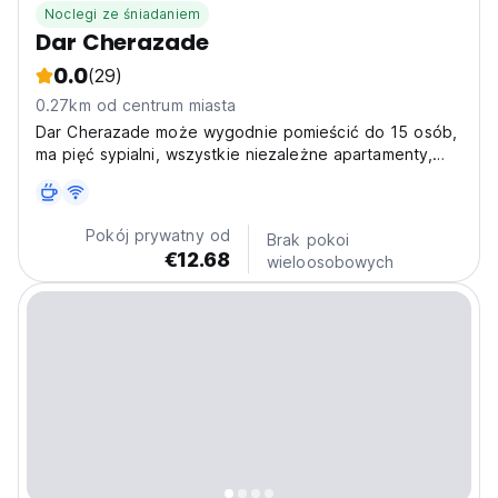
Noclegi ze śniadaniem
Dar Cherazade
0.0
(29)
0.27km od centrum miasta
Dar Cherazade może wygodnie pomieścić do 15 osób,
ma pięć sypialni, wszystkie niezależne apartamenty,
dlatego idealny dla rodziny, grupy przyjaciół lub dla
jednej lub więcej par.
Pokój prywatny od
Brak pokoi
€12.68
wieloosobowych