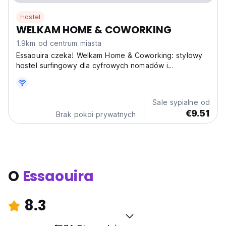
Hostel
WELKAM HOME & COWORKING
1.9km od centrum miasta
Essaouira czeka! Welkam Home & Coworking: stylowy
hostel surfingowy dla cyfrowych nomadów i
towarzyskich podróżników. Twoja marokańska
ucieczka do pracy, odpoczynku i oceanicznych
przygód. (Auto-translated from original language)
Sale sypialne od
€9.51
Brak pokoi prywatnych
O
Essaouira
8.3