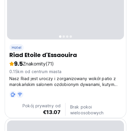
Hotel
Riad Etoile d'Essaouira
9.5
Znakomity
(71)
0.15km od centrum miasta
Nasz Riad jest uroczy i zorganizowany wokół patio z
marokańskim salonem ozdobionym dywanami, kutym
żelazem i stołami oraz dużym tarasem
Pokój prywatny od
Brak pokoi
€13.07
wieloosobowych