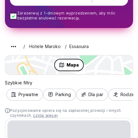
Zarezerwuj z 1-dniowym wyprzedzeniem, aby móc
bezpłatnie anulować rezerwację.
Hotele Maroko
Essaouira
Mapa
Szybkie filtry
Prywatne
Parking
Dla par
Rodziny
Pozycjonowanie opiera się na zapłaconej prowizji i innych
czynnikach.
czytaj więcej