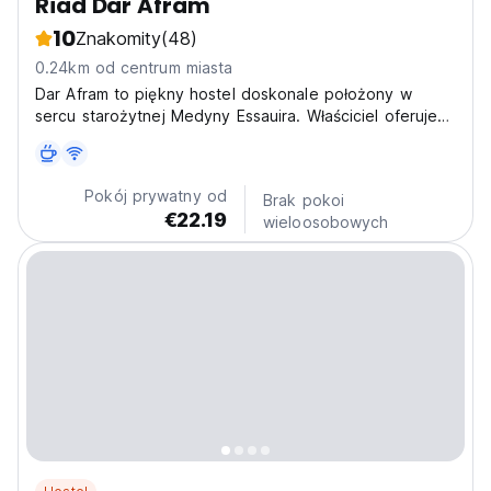
Riad Dar Afram
10
Znakomity
(48)
0.24km od centrum miasta
Dar Afram to piękny hostel doskonale położony w
sercu starożytnej Medyny Essauira. Właściciel oferuje
pokoje prywatne oraz salę sypialną z prywatną
łazienką.
Pokój prywatny od
Brak pokoi
€22.19
wieloosobowych