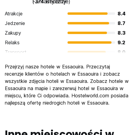
Fantastyczny
(374 Recenzje)
Atrakcje
8.4
Jedzenie
8.7
Zakupy
8.3
Relaks
9.2
Transport
8.0
Zwiedzanie
8.1
Przejrzyj nasze hotele w Essaouira. Przeczytaj
Kultura
8.5
recenzje klientów o hotelach w Essaouira i zobacz
Imprezy
wszystkie zdjęcia hoteli w Essaouira. Zobacz hotele w
6.6
Essaouira na mapie i zarezerwuj hotel w Essaouira w
Najlepsza wartość
8.8
miejscu, które Ci odpowiada. Hostelworld.com posiada
najlepszą ofertę niedrogich hoteli w Essaouira.
Inne miejscowości w