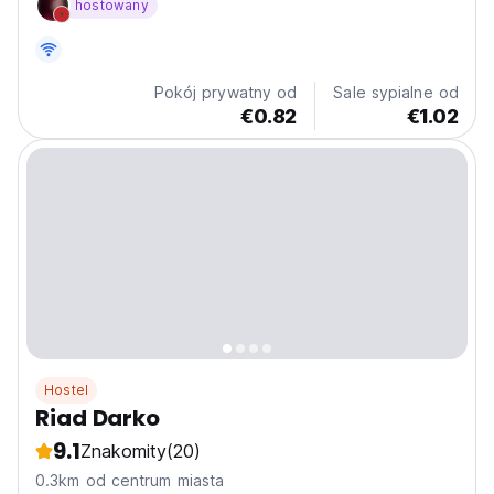
hostowany
własną łazienkę – nawet dormitoria. Spokojna,
towarzyska, ale zrelaksowana atmosfera. Na miejscu
dostępne lekcje...
Pokój prywatny od
Sale sypialne od
€0.82
€1.02
Hostel
Riad Darko
9.1
Znakomity
(20)
0.3km od centrum miasta