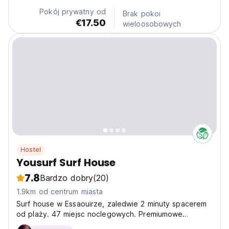
terrace. It's a haven of peace where one can come...
Pokój prywatny od
Brak pokoi
€17.50
wieloosobowych
Hostel
Yousurf Surf House
7.8
Bardzo dobry
(20)
1.9km od centrum miasta
Surf house w Essaouirze, zaledwie 2 minuty spacerem
od plaży. 47 miejsc noclegowych. Premiumowe
dormitoria oraz prywatne pokoje. Każdy pokój ma