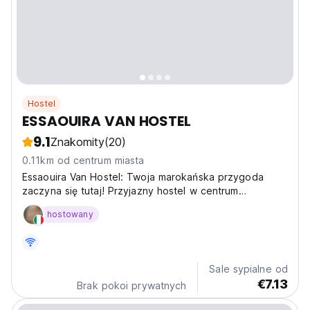
Hostel
ESSAOUIRA VAN HOSTEL
9.1
Znakomity
(20)
0.11km od centrum miasta
Essaouira Van Hostel: Twoja marokańska przygoda
zaczyna się tutaj! Przyjazny hostel w centrum
Essaouiry, idealny do zwiedzania medyny i poznawania
hostowany
innych podróżników. (Auto-translated from original
language)
Sale sypialne od
€7.13
Brak pokoi prywatnych