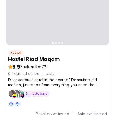
Hostel
Hostel Riad Maqam
9.5
Znakomity
(73)
0.24km od centrum miasta
Discover our Hostel in the heart of Essaouira's old
medina, just steps from everything you need the
beach, souks, cafés, and historic sites. Each room is
5+ hostowany
charmingly designed and equipped with 4 comfortable
dorm beds, perfect for travelers seeking a cozy and...
Pokój prywatny od
Sale sypialne od