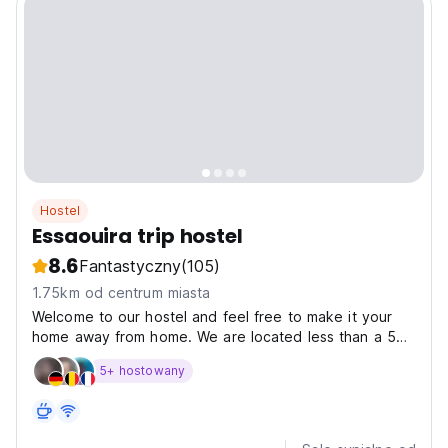
Hostel
Essaouira trip hostel
8.6
Fantastyczny
(105)
1.75km od centrum miasta
Welcome to our hostel and feel free to make it your
home away from home. We are located less than a 5
minute walk to the beach. There you will find the
5+ hostowany
beach waiting for you under the Moroccan sun. In our
incredibly friendly atmosphere, you will make friends...