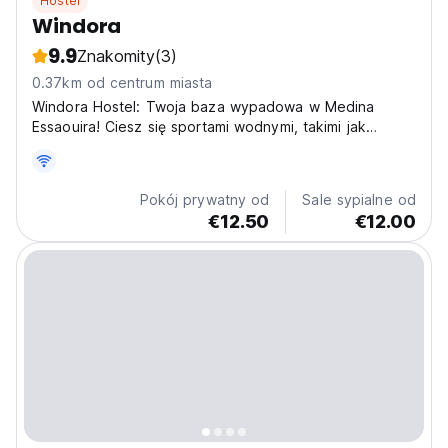
Hostel
Windora
9.9
Znakomity
(3)
0.37km od centrum miasta
Windora Hostel: Twoja baza wypadowa w Medina
Essaouira! Ciesz się sportami wodnymi, takimi jak
surfing i kitesurfing, a następnie zwiedzaj suki. Idealne
do samotnych podróży po Maroku. (Auto-translated
from original language)
Pokój prywatny od
Sale sypialne od
€12.50
€12.00