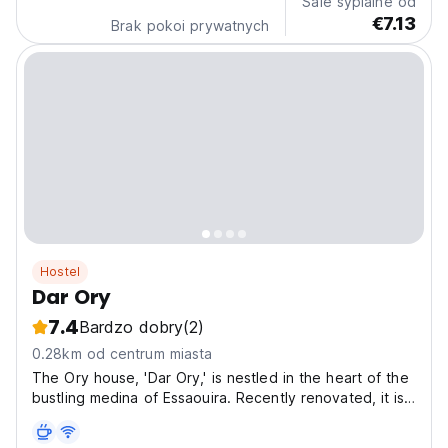
Sale sypialne od
€7.13
Brak pokoi prywatnych
Hostel
Dar Ory
7.4
Bardzo dobry
(2)
0.28km od centrum miasta
The Ory house, 'Dar Ory,' is nestled in the heart of the
bustling medina of Essaouira. Recently renovated, it is
a typical house of Moroccan medinas: organized
around a central patio with a communal rooftop