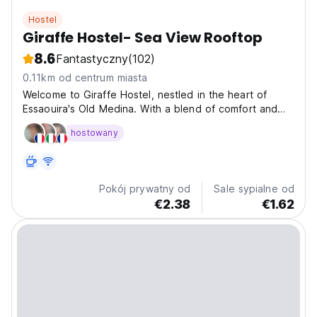
Hostel
Giraffe Hostel- Sea View Rooftop
8.6
Fantastyczny
(102)
0.11km od centrum miasta
Welcome to Giraffe Hostel, nestled in the heart of
Essaouira's Old Medina. With a blend of comfort and
charm, our hostel offers a cozy retreat for travelers
hostowany
seeking an authentic Moroccan experience. Discover
our range of dormitory and private rooms, designed...
Pokój prywatny od
Sale sypialne od
€2.38
€1.62