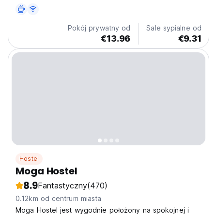
muzyki i dzieła sztuki? W takim razie jesteś we
właściwym miejscu! Załoga Chill Art jest tutaj, aby
pokazać Ci, jak wyluzować się na maksa! Opanujmy
Pokój prywatny od
Sale sypialne od
razem Sztukę...
€13.96
€9.31
Hostel
Moga Hostel
8.9
Fantastyczny
(470)
0.12km od centrum miasta
Moga Hostel jest wygodnie położony na spokojnej i