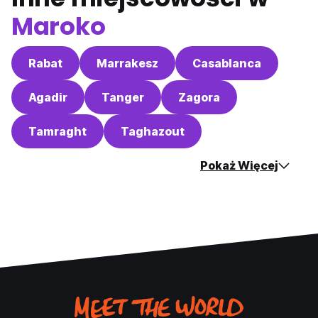
Maroko
Rabat
Marrakesz
Casablanca
Agadir
Tanger
Zagora
Tamraght
Taghazout
Pokaż Więcej