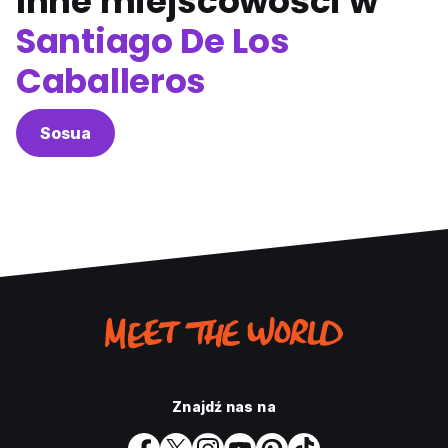
Inne miejscowości w
Santiago De Los
Caballeros
Sosua
Znajdź nas na