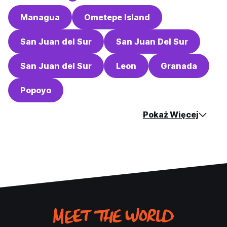
Managua
Ometepe Island
San Juan del Sur
San Juan Del Sur
San Juan del Sur
Leon
Granada
Popoyo
Pokaż Więcej