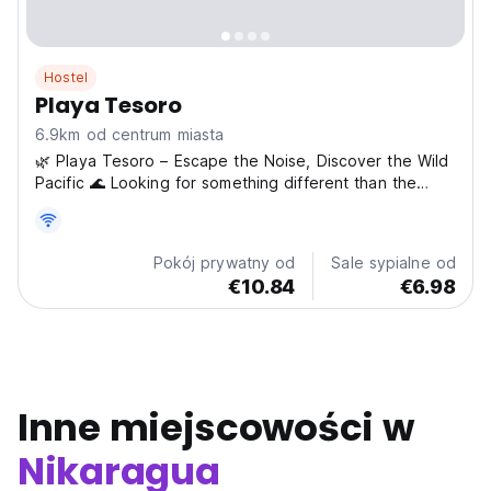
Hostel
Playa Tesoro
6.9km od centrum miasta
🌿 Playa Tesoro – Escape the Noise, Discover the Wild
Pacific 🌊 Looking for something different than the
usual party hostels? Welcome to Playa Tesoro, a
hidden eco-retreat on one of Nicaragua’s last nearly
untouched beaches. Tucked away on a small island
Pokój prywatny od
Sale sypialne od
near...
€10.84
€6.98
Inne miejscowości w
Nikaragua