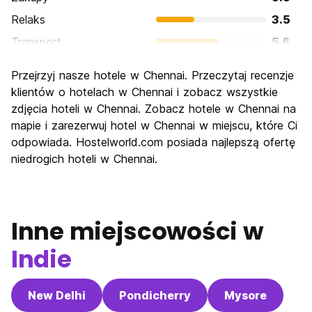
Relaks
3.5
Transport
5.6
Zwiedzanie
5.1
Przejrzyj nasze hotele w Chennai. Przeczytaj recenzje
Kultura
6.5
klientów o hotelach w Chennai i zobacz wszystkie
Imprezy
zdjęcia hoteli w Chennai. Zobacz hotele w Chennai na
4.5
mapie i zarezerwuj hotel w Chennai w miejscu, które Ci
Najlepsza wartość
5.1
odpowiada. Hostelworld.com posiada najlepszą ofertę
niedrogich hoteli w Chennai.
Inne miejscowości w
Indie
New Delhi
Pondicherry
Mysore