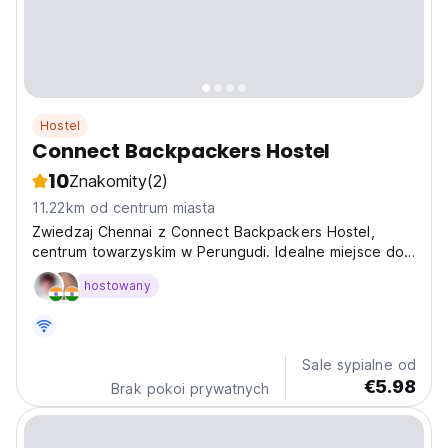
Hostel
Connect Backpackers Hostel
10
Znakomity
(2)
11.22km od centrum miasta
Zwiedzaj Chennai z Connect Backpackers Hostel,
centrum towarzyskim w Perungudi. Idealne miejsce do
poznawania kultury Chennai i nawiązywania kontaktów
hostowany
z innymi podróżnikami. (Auto-translated from original
language)
Sale sypialne od
€5.98
Brak pokoi prywatnych