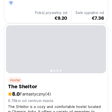
tarasie jest restauracja.
Pokój prywatny od
Sale sypialne od
€9.20
€7.36
Hostel
The Sheltor
8.0
Fantastyczny
(4)
6.78km od centrum miasta
The SHeltor is a cozy and comfortable hostel located
in Chennai, India. It offers a variety of amenities to