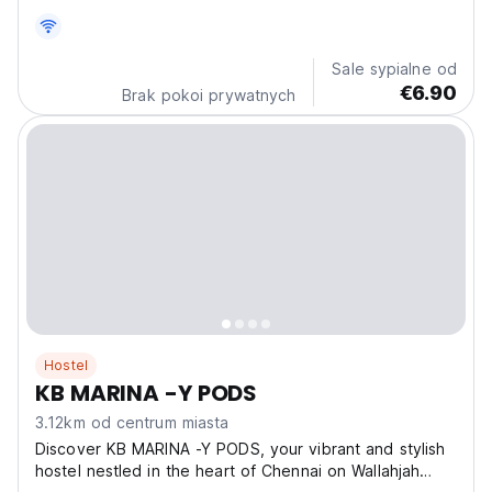
Najlepsze miejsce do odkrywania lokalnej kultury,
jedzenia i życia miejskiego. Idealny na podróże w
gronie znajomych. (Auto-translated from original
Sale sypialne od
language)
€6.90
Brak pokoi prywatnych
Hostel
KB MARINA -Y PODS
3.12km od centrum miasta
Discover KB MARINA -Y PODS, your vibrant and stylish
hostel nestled in the heart of Chennai on Wallahjah