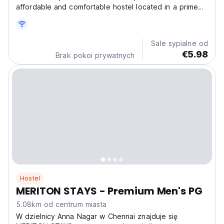
affordable and comfortable hostel located in a prime
area of Chennai, just 200 meters from the Metro
station and 150 meters from the Bus Stand. Our hostel
is ideally situated within minutes of IIT Chennai, Tidel...
Sale sypialne od
€5.98
Brak pokoi prywatnych
Hostel
MERITON STAYS - Premium Men's PG
5.08km od centrum miasta
W dzielnicy Anna Nagar w Chennai znajduje się