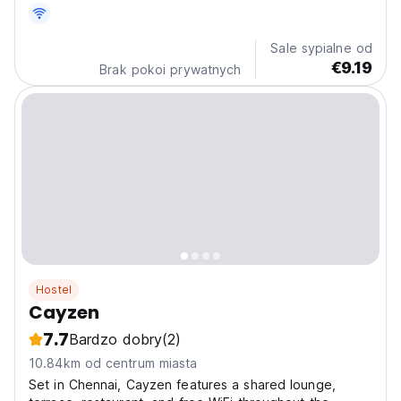
Road! Experience a modern oasis where comfort meets
affordability. Our unique pod-style accommodations
offer a cozy and private retreat after a day of...
Sale sypialne od
€9.19
Brak pokoi prywatnych
Hostel
Cayzen
7.7
Bardzo dobry
(2)
10.84km od centrum miasta
Set in Chennai, Cayzen features a shared lounge,