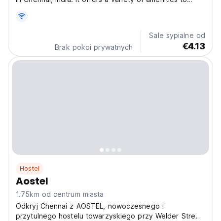
make your stay enjoyable, including free Wi-Fi, a
shared lounge, and a garden. The hostel is also
conveniently located near many popular attractions,...
Sale sypialne od
€4.13
Brak pokoi prywatnych
Hostel
Aostel
1.75km od centrum miasta
Odkryj Chennai z AOSTEL, nowoczesnego i
przytulnego hostelu towarzyskiego przy Welder Street.