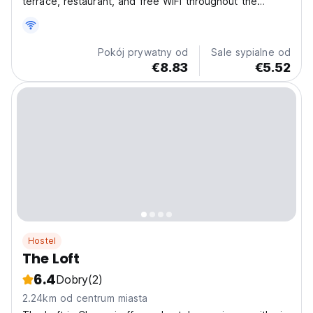
terrace, restaurant, and free WiFi throughout the
property. The property is around 8.5 km from Anna
University, 11 km from Pondy Bazaar and 12 km from
St. Thomas Mount. The property is non-smoking and is
Pokój prywatny od
Sale sypialne od
situated...
€8.83
€5.52
Hostel
The Loft
6.4
Dobry
(2)
2.24km od centrum miasta