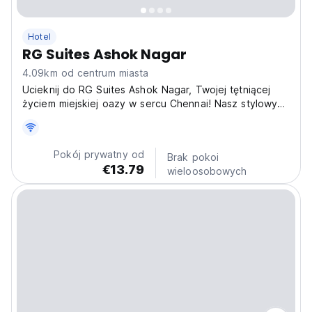
Hotel
RG Suites Ashok Nagar
4.09km od centrum miasta
Ucieknij do RG Suites Ashok Nagar, Twojej tętniącej
życiem miejskiej oazy w sercu Chennai! Nasz stylowy
hotel, doskonale zlokalizowany w Kodambakkam,
oferuje przytulne schronienie po dniu spędzonym na
odkrywaniu bogatej kultury i atrakcji miasta.
Pokój prywatny od
Brak pokoi
Doświadcz...
€13.79
wieloosobowych