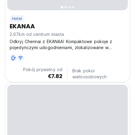
Hotel
EKANAA
2.67km od centrum miasta
Odkryj Chennai z EKANAA! Kompaktowe pokoje z
pojedynczymi udogodnieniami, zlokalizowane w
Alwarpet. Przytulna i wygodna baza dla
doświadczonych podróżników. (Auto-translated from
original language)
Pokój prywatny od
Brak pokoi
€7.82
wieloosobowych