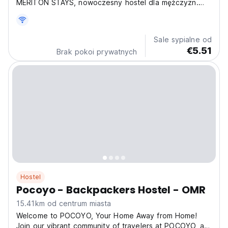
MERITON STAYS, nowoczesny hostel dla mężczyzn.
Idealny dla podróżujących samotnie, to centrum
towarzyskie w Greater Chennai, doskonałe dla
poszukiwaczy przygód pragnących tętniącego życiem
Sale sypialne od
pobytu. (Auto-translated...
€5.51
Brak pokoi prywatnych
Hostel
Pocoyo - Backpackers Hostel - OMR
15.41km od centrum miasta
Welcome to POCOYO, Your Home Away from Home!
Join our vibrant community of travelers at POCOYO, a