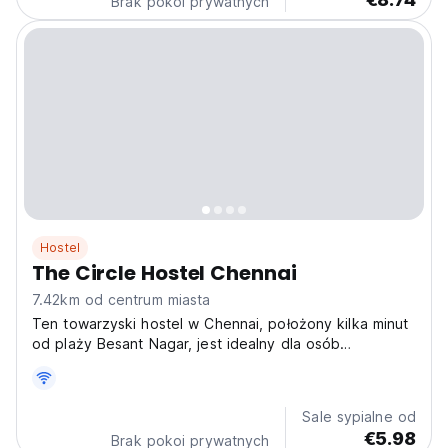
Brak pokoi prywatnych
Hostel
The Circle Hostel Chennai
7.42km od centrum miasta
Ten towarzyski hostel w Chennai, położony kilka minut
od plaży Besant Nagar, jest idealny dla osób
podróżujących samotnie i cyfrowych nomadów. Poczuj
nadmorski urok Chennai! (Auto-translated from original
language)
Sale sypialne od
€5.98
Brak pokoi prywatnych