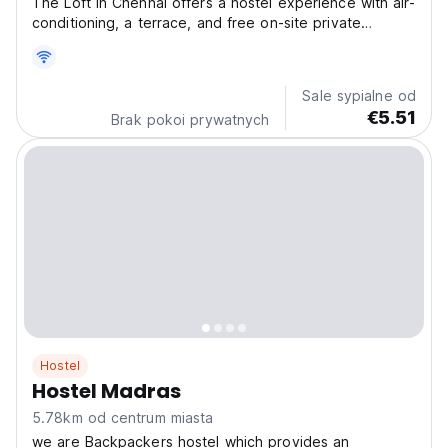
The Loft in Chennai offers a hostel experience with air-
conditioning, a terrace, and free on-site private
parking.. Guests can enjoy a dining area and a dining
table, providing a comfortable space to relax and
unwind.
Sale sypialne od
€5.51
Brak pokoi prywatnych
Hostel
Hostel Madras
5.78km od centrum miasta
we are Backpackers hostel which provides an