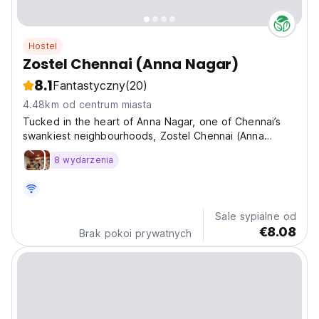
Hostel
Zostel Chennai (Anna Nagar)
8.1
Fantastyczny
(20)
4.48km od centrum miasta
Tucked in the heart of Anna Nagar, one of Chennai’s
swankiest neighbourhoods, Zostel Chennai (Anna
Nagar) is your all-fun crash pad. From quirky
8 wydarzenia
Kollywood-inspired wall art to a buzzing common room
for game nights and group chills, it’s got all the right...
Sale sypialne od
€8.08
Brak pokoi prywatnych