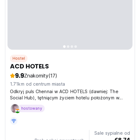
Hostel
ACD HOTELS
9.9
Znakomity
(17)
1.71km od centrum miasta
Odkryj puls Chennai w ACD HOTELS (dawniej: The
Social Hub), tętniącym życiem hotelu położonym w
sercu miasta przy 2/23 Chinnaya Street. ACD HOTELS
hostowany
to więcej niż tylko miejsce na pobyt, to doświadczenie,
miejsce, w którym nowoczesny komfort łączy się z
indyjską...
Sale sypialne od
€8.74