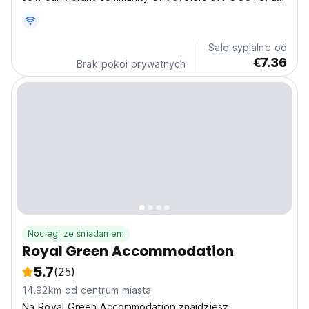
laid-back backpackers hostel that's perfect for
explorers, adventurers, and anyone looking for a chill
vibe. Our hostel is designed to provide a
Sale sypialne od
comfortable,...
€7.36
Brak pokoi prywatnych
Noclegi ze śniadaniem
Royal Green Accommodation
5.7
(25)
14.92km od centrum miasta
Na Royal Green Accommodation znajdziesz