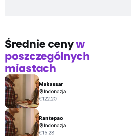
Średnie ceny
w
poszczególnych
miastach
Makassar
Indonezja
€122.20
Rantepao
Indonezja
€15.28