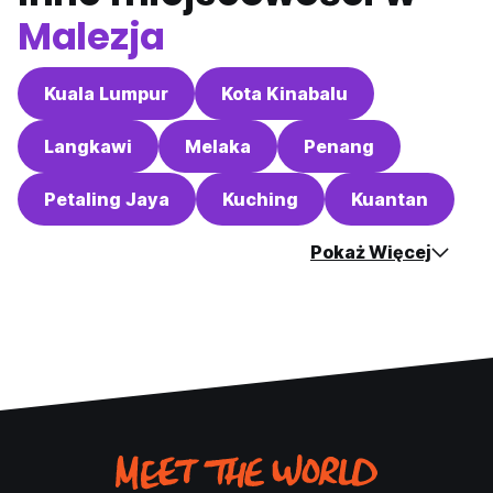
Malezja
Kuala Lumpur
Kota Kinabalu
Langkawi
Melaka
Penang
Petaling Jaya
Kuching
Kuantan
Pokaż Więcej