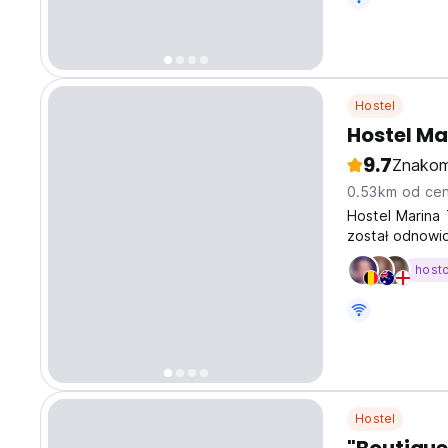
Hostel
Hostel Ma
9.7
Znakom
0.53km od cen
Hostel Marina 
został odnowi
mieście Trogir.
host
Hostel