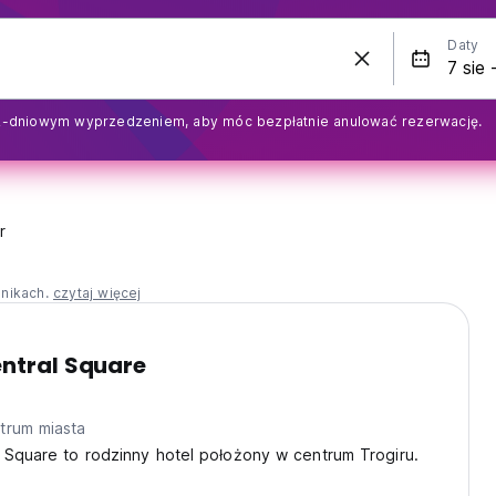
Daty
2-dniowym wyprzedzeniem, aby móc bezpłatnie anulować rezerwację.
r
nnikach.
czytaj więcej
ntral Square
trum miasta
 Square to rodzinny hotel położony w centrum Trogiru.