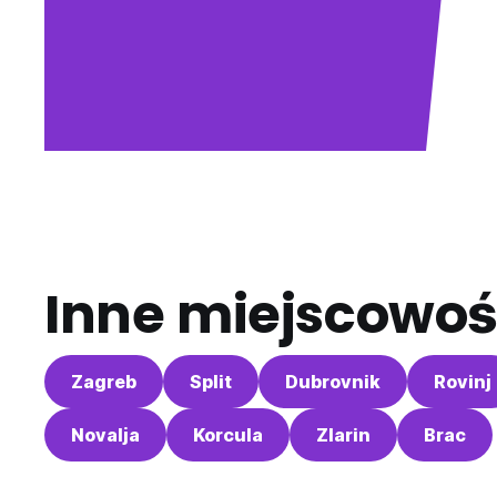
Inne miejscowoś
Zagreb
Split
Dubrovnik
Rovinj
Novalja
Korcula
Zlarin
Brac