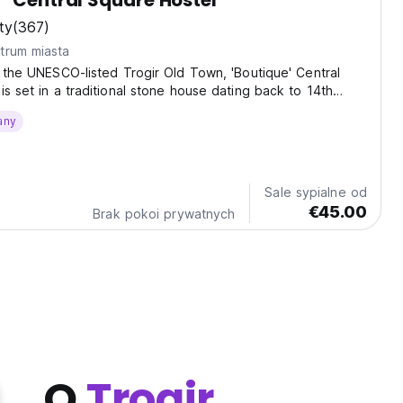
" Central Square Hostel
ty
(367)
trum miasta
f the UNESCO-listed Trogir Old Town, 'Boutique' Central
is set in a traditional stone house dating back to 14th
fers modern-style accommodation fitted with free WiFi. An
any
ant serving Dalmatian dishes...
Sale sypialne od
€45.00
Brak pokoi prywatnych
O
Trogir