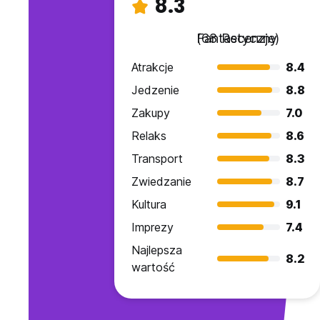
8.3
Fantastyczny
(68 Recenzje)
Atrakcje
8.4
Jedzenie
8.8
Zakupy
7.0
Relaks
8.6
Transport
8.3
Zwiedzanie
8.7
Kultura
9.1
Imprezy
7.4
Najlepsza
8.2
wartość