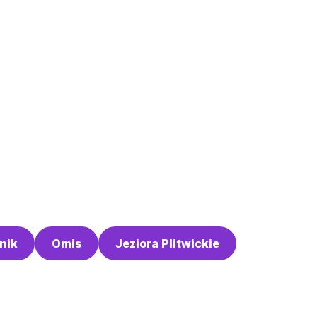
nik
Omis
Jeziora Plitwickie