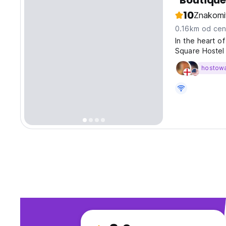
"Boutique
10
Znakomi
0.16km od cen
In the heart o
Square Hostel 
century. It of
hostow
on-site restaur