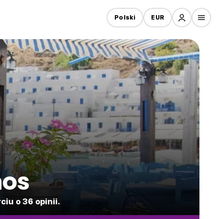
Polski
EUR
nos
iu o 36 opinii.