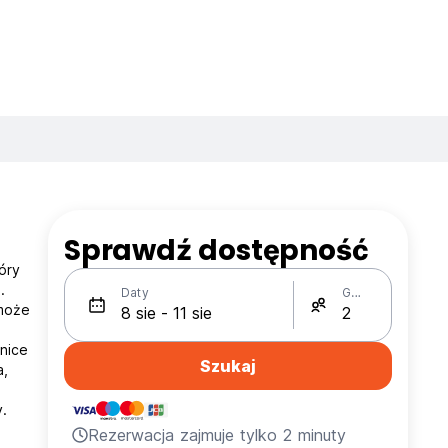
Sprawdź dostępność
óry
.
Daty
Gości
 może
znice
Szukaj
a,
.
Rezerwacja zajmuje tylko 2 minuty