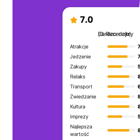
7.0
Bardzo dobry
(3 Recenzje)
Atrakcje
7
Jedzenie
7
Zakupy
Relaks
Transport
Zwiedzanie
Kultura
Imprezy
Najlepsza
wartość