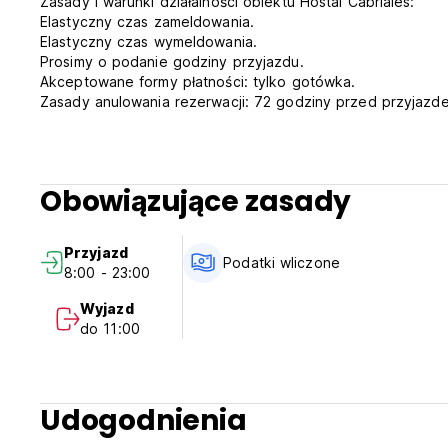
Zasady i warunki działalności obiektu Hostal Cabriales:
Elastyczny czas zameldowania.
Elastyczny czas wymeldowania.
Prosimy o podanie godziny przyjazdu.
Akceptowane formy płatności: tylko gotówka.
Zasady anulowania rezerwacji: 72 godziny przed przyjazd
Podatki wliczone w cenę.
Śniadanie NIE wliczone w cenę. 5 EUR za osobę za dzień.
Ogólne:
Goście muszą okazać ważny paszport.
Obowiązujące zasady
Nie obowiązuje godzina policyjna.
Zwierzęta nie są akceptowane.
Całodobowa recepcja. (Auto-translated from original langu
Przyjazd
Podatki wliczone
8:00 - 23:00
Wyjazd
do 11:00
Udogodnienia