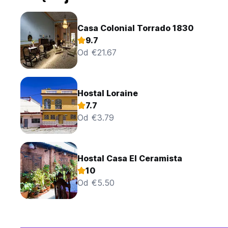
Casa Colonial Torrado 1830
9.7
Od €21.67
Hostal Loraine
7.7
Od €3.79
Hostal Casa El Ceramista
10
Od €5.50