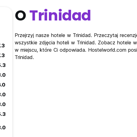
O
Trinidad
Przejrzyj nasze hotele w Trinidad. Przeczytaj recenz
wszystkie zdjęcia hoteli w Trinidad. Zobacz hotele w
.3
w miejscu, które Ci odpowiada. Hostelworld.com posi
.3
Trinidad.
5.3
8.0
6.0
8.0
8.0
5.3
8.0