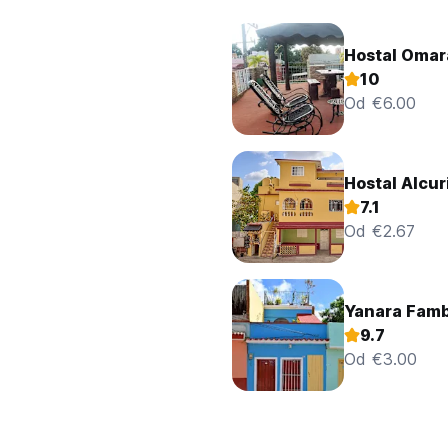
Hostal Omar
10
Od €6.00
Hostal Alcur
7.1
Od €2.67
Yanara Famb
9.7
Od €3.00