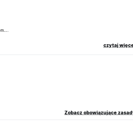
em.
czytaj więce
age)
Zobacz obowiązujące zasad