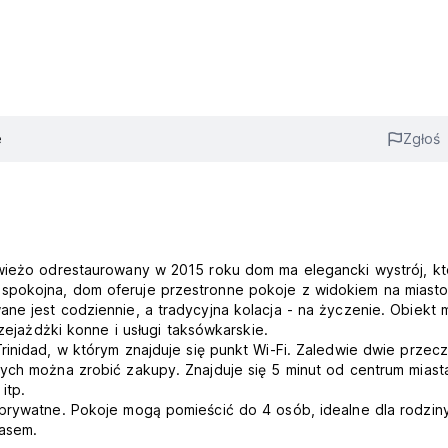
e
Zgłoś
Świeżo odrestaurowany w 2015 roku dom ma elegancki wystrój, kt
spokojna, dom oferuje przestronne pokoje z widokiem na miasto
ne jest codziennie, a tradycyjna kolacja - na życzenie. Obiekt
rzejażdżki konne i usługi taksówkarskie.
rinidad, w którym znajduje się punkt Wi-Fi. Zaledwie dwie przec
ych można zrobić zakupy. Znajduje się 5 minut od centrum miast
itp.
 prywatne. Pokoje mogą pomieścić do 4 osób, idealne dla rodziny
asem.