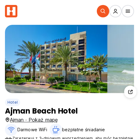
Hotel
Ajman Beach Hotel
Ajman · Pokaż mapę
Darmowe WiFi
bezpłatne śniadanie‎
Zarezerwuj z 3-dniowym wyprzedzeniem, aby móc bezpłatnie