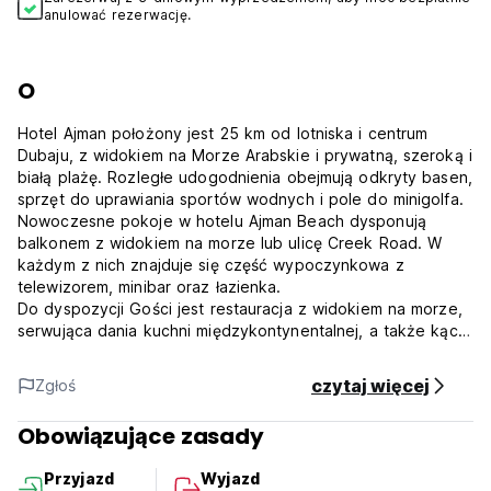
anulować rezerwację.
O
Hotel Ajman położony jest 25 km od lotniska i centrum
Dubaju, z widokiem na Morze Arabskie i prywatną, szeroką i
białą plażę. Rozległe udogodnienia obejmują odkryty basen,
sprzęt do uprawiania sportów wodnych i pole do minigolfa.
Nowoczesne pokoje w hotelu Ajman Beach dysponują
balkonem z widokiem na morze lub ulicę Creek Road. W
każdym z nich znajduje się część wypoczynkowa z
telewizorem, minibar oraz łazienka.
Do dyspozycji Gości jest restauracja z widokiem na morze,
serwująca dania kuchni międzykontynentalnej, a także kącik
z kebabem, w którym podawane jest mięso z węgla
drzewnego i specjały tandoori. Codziennie wieczorem w
czytaj więcej
Zgłoś
barze Rodeo odbywają się występy muzyczne na żywo.
Obiekt oddalony jest o zaledwie 5 minut jazdy od centrum
Obowiązujące zasady
miasta i muzeum Ajman oraz o 10 km od tętniącego życiem
targu w Szardży.
Przyjazd
Wyjazd
Mówimy w Twoim języku!