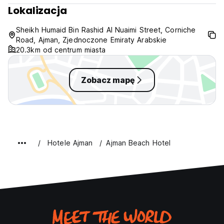
Maksymalny czas pobytu to 14 dni (Auto-translated from
Lokalizacja
original language)
Sheikh Humaid Bin Rashid Al Nuaimi Street, Corniche
Road, Ajman, Zjednoczone Emiraty Arabskie
20.3km od centrum miasta
Zobacz mapę
Hotele Ajman
Ajman Beach Hotel