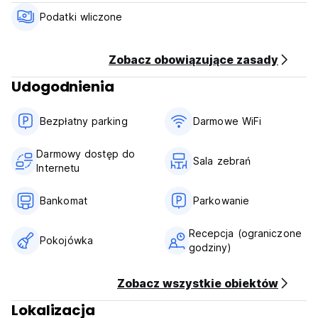
musi osoba dorosła. Podczas zameldowania należy okazać
ważny dokument tożsamości ze zdjęciem. W momencie
Podatki wliczone
zameldowania wymagana jest preautoryzacja karty
kredytowej w wysokości 100 USD na pokrycie
ewentualnych kosztów dodatkowych. (Auto-translated from
Zobacz obowiązujące zasady
original language)
Udogodnienia
Bezpłatny parking
Darmowe WiFi
Darmowy dostęp do
Sala zebrań
Internetu
Bankomat
Parkowanie
Recepcja (ograniczone
Pokojówka
godziny)
Zobacz wszystkie obiektów
Lokalizacja