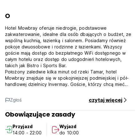
O
Hotel Mowbray oferuje niedrogie, podstawowe
zakwaterowanie, idealne dla osób dbających o budżet, ze
wspólną kuchnią, łazienką i salonem. Posiadamy również
pokoje dwuosobowe i rodzinne z łazienkami. Wszyscy
goście mają dostęp do bezpłatnego WiFi dostępnego w
całym hotelu oraz dostęp do udogodnień hotelowych,
takich jak Bistro i Sports Bar.
Położony zaledwie kilka minut od rzeki Tamar, hotel
Mowbray znajduje się w spokojniejszej podmiejskiej i pół-
handlowej dzielnicy Invermay. Goście, którzy chcą mieć
dostęp do sklepów i rozrywek w większym mieście
Launceston, muszą pokonać zaledwie 8 minut jazdy
czytaj więcej
Zgłoś
samochodem lub autobusem. Lokalne atrakcje w pobliżu
hotelu Mowbray obejmują University of Tasmania (3 min),
Obowiązujące zasady
Heritage Forest (3 min), Mowbray Racecourse (4 min),
Tamar River Conservation Area (4 min) i Cataract Gorge (11
Przyjazd
Wyjazd
min).
14:00 - 22:00
do 10:00
Goście muszą mieć ukończone 18 lat lub towarzyszyć im