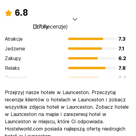
6.8
Dobry
(27 Recenzje)
Atrakcje
7.3
Jedzenie
7.1
Zakupy
6.2
Relaks
7.8
Transport
6.4
Zwiedzanie
7.2
Przejrzyj nasze hotele w Launceston. Przeczytaj
Kultura
7.0
recenzje klientów o hotelach w Launceston i zobacz
Imprezy
wszystkie zdjęcia hoteli w Launceston. Zobacz hotele
5.3
w Launceston na mapie i zarezerwuj hotel w
Najlepsza wartość
7.2
Launceston w miejscu, które Ci odpowiada.
Hostelworld.com posiada najlepszą ofertę niedrogich