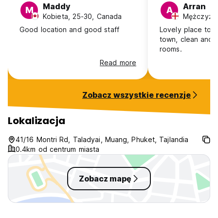
Maddy
Arran
M
A
Kobieta, 25-30, Canada
Mężczyzna
Good location and good staff
Lovely place to s
town, clean and 
rooms.
Read more
Zobacz wszystkie recenzje
Lokalizacja
41/16 Montri Rd, Taladyai, Muang, Phuket, Tajlandia
0.4km od centrum miasta
Zobacz mapę