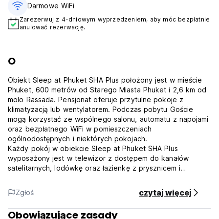
Darmowe WiFi
Zarezerwuj z 4-dniowym wyprzedzeniem, aby móc bezpłatnie
anulować rezerwację.
O
Obiekt Sleep at Phuket SHA Plus położony jest w mieście
Phuket, 600 metrów od Starego Miasta Phuket i 2,6 km od
molo Rassada. Pensjonat oferuje przytulne pokoje z
klimatyzacją lub wentylatorem. Podczas pobytu Goście
mogą korzystać ze wspólnego salonu, automatu z napojami
oraz bezpłatnego WiFi w pomieszczeniach
ogólnodostępnych i niektórych pokojach.
Każdy pokój w obiekcie Sleep at Phuket SHA Plus
wyposażony jest w telewizor z dostępem do kanałów
satelitarnych, lodówkę oraz łazienkę z prysznicem i
bezpłatnym zestawem kosmetyków.
Najbliższym lotniskiem jest międzynarodowy port lotniczy
czytaj więcej
Zgłoś
Phuket, położony 27 km od obiektu Sleep at Phuket SHA
Plus.
Obowiązujące zasady
W odległości 500 metrów od obiektu znajdują się liczne