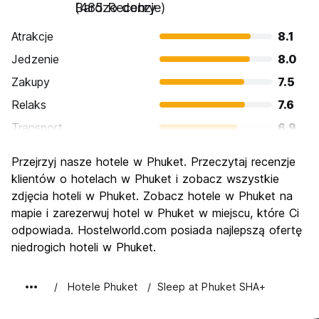
Bardzo dobry
(485 Recenzje)
Atrakcje
8.1
Jedzenie
8.0
Zakupy
7.5
Relaks
7.6
Transport
6.9
Zwiedzanie
7.1
Przejrzyj nasze hotele w Phuket. Przeczytaj recenzje
Kultura
6.3
klientów o hotelach w Phuket i zobacz wszystkie
Imprezy
zdjęcia hoteli w Phuket. Zobacz hotele w Phuket na
8.2
mapie i zarezerwuj hotel w Phuket w miejscu, które Ci
Najlepsza wartość
7.1
odpowiada. Hostelworld.com posiada najlepszą ofertę
niedrogich hoteli w Phuket.
Hotele Phuket
Sleep at Phuket SHA+