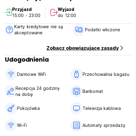
restauracje i sklepy spożywcze.
Przyjazd
Wyjazd
Zameldowanie: od 14:00
15:00 - 23:00
do 12:00
Wymeldowanie: do godziny 12:00
Późne wymeldowanie wymaga wcześniejszej rezerwacji.
Karty kredytowe nie są
Minimalny wiek zameldowania to 18 lat. (Auto-translated
Podatki wliczone
akceptowane
from original language)
Zobacz obowiązujące zasady
Udogodnienia
Darmowe WiFi
Przechowalnia bagażu
Recepcja 24 godziny
Bankomat
na dobę
Pokojówka
Telewizja kablowa
Wi-Fi
Automaty sprzedaży