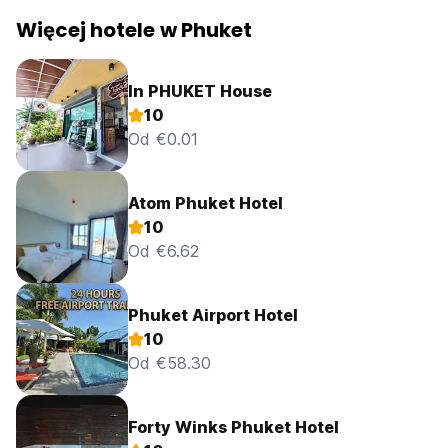
Więcej hotele w Phuket
In PHUKET House
10
Od €0.01
Atom Phuket Hotel
10
Od €6.62
Phuket Airport Hotel
10
Od €58.30
Forty Winks Phuket Hotel