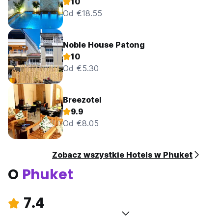
10
Od €18.55
Noble House Patong
10
Od €5.30
Breezotel
9.9
Od €8.05
Zobacz wszystkie Hotels w Phuket
O
Phuket
7.4