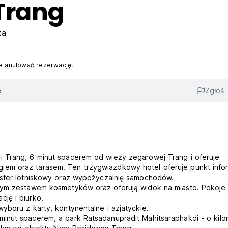
Trang
ta
 anulować rezerwację.
e
Zgłoś
i Trang, 6 minut spacerem od wieży zegarowej Trang i oferuje
em oraz tarasem. Ten trzygwiazdkowy hotel oferuje punkt infor
nsfer lotniskowy oraz wypożyczalnię samochodów.
tnym zestawem kosmetyków oraz oferują widok na miasto. Pokoje
ję i biurko.
yboru z karty, kontynentalne i azjatyckie.
inut spacerem, a park Ratsadanupradit Mahitsaraphakdi - o kilo