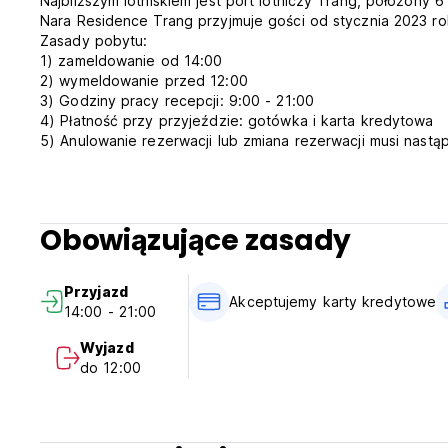
Najbliższym lotniskiem jest port lotniczy Trang, położony
Nara Residence Trang przyjmuje gości od stycznia 2023 r
Zasady pobytu:
1) zameldowanie od 14:00
2) wymeldowanie przed 12:00
3) Godziny pracy recepcji: 9:00 - 21:00
4) Płatność przy przyjeździe: gotówka i karta kredytowa
5) Anulowanie rezerwacji lub zmiana rezerwacji musi nastą
6) Śniadanie nie jest wliczone w cenę.
7) W pokoju obowiązuje zakaz palenia, ale w obiekcie znajd
Obowiązujące zasady
Przyjazd
Akceptujemy karty kredytowe
14:00 - 21:00
Wyjazd
do 12:00