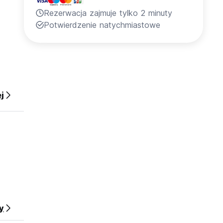
Rezerwacja zajmuje tylko 2 minuty
Potwierdzenie natychmiastowe
age)
j
y