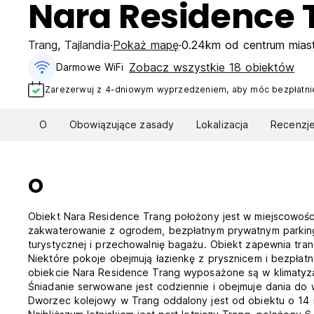
Nara Residence 
Trang
,
Tajlandia
Pokaż mapę
0.24km od centrum mias
Zobacz wszystkie 18 obiektów
Darmowe WiFi
Zarezerwuj z 4-dniowym wyprzedzeniem, aby móc bezpłatnie
O
Obowiązujące zasady
Lokalizacja
Recenzj
O
Obiekt Nara Residence Trang położony jest w miejscowośc
zakwaterowanie z ogrodem, bezpłatnym prywatnym parkingi
turystycznej i przechowalnię bagażu. Obiekt zapewnia tra
Niektóre pokoje obejmują łazienkę z prysznicem i bezpła
obiekcie Nara Residence Trang wyposażone są w klimatyzac
Śniadanie serwowane jest codziennie i obejmuje dania do w
Dworzec kolejowy w Trang oddalony jest od obiektu o 14 m