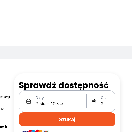
Sprawdź dostępność
macji
Daty
Gości
 w
Szukaj
metr.