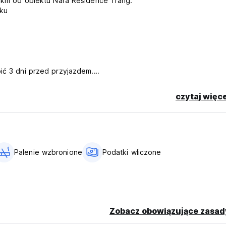
 6 km od obiektu Nara Residence Trang.
oku
pić 3 dni przed przyjazdem.
uje się strefa dla palących. (Auto-translated from original langu
czytaj więce
Palenie wzbronione
Podatki wliczone
Zobacz obowiązujące zasad