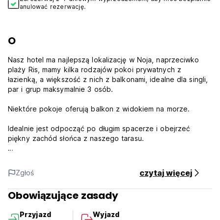
anulować rezerwację.
O
Nasz hotel ma najlepszą lokalizację w Noja, naprzeciwko
plaży Ris, mamy kilka rodzajów pokoi prywatnych z
łazienką, a większość z nich z balkonami, idealne dla singli,
par i grup maksymalnie 3 osób.
Niektóre pokoje oferują balkon z widokiem na morze.
Idealnie jest odpocząć po długim spacerze i obejrzeć
piękny zachód słońca z naszego tarasu.
W hotelu znajduje się także bar i restauracja.
czytaj więcej
Zgłoś
Okolica jest idealna do jazdy na rowerze i wędkowania.
Rezerwat przyrody Marismas de Santoña Victoria y Joyel
Obowiązujące zasady
otacza Noja i pobliskie Santoña.
Przyjazd
Wyjazd
Zasady i warunki hotelu Pineda Playa: