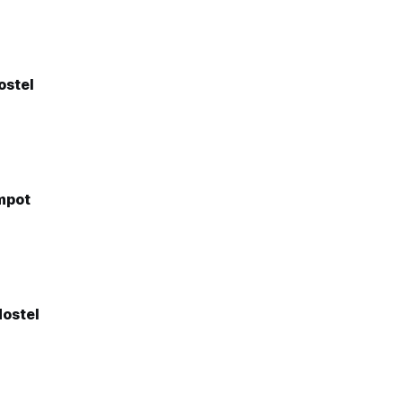
ostel
mpot
Hostel