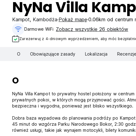
NyNa Villa Kamp
Kampot
,
Kambodża
Pokaż mapę
0.06km od centrum 
Zobacz wszystkie 26 obiektów
Darmowe WiFi
Zarezerwuj z 4-dniowym wyprzedzeniem, aby móc bezpłatnie
O
Obowiązujące zasady
Lokalizacja
Recenzj
O
NyNa Villa Kampot to prywatny hostel położony w centrum 
prywatnych pokoi, w których mogą przyjmować gości. Atmosf
bezpieczna i wygodna, ponieważ jest blisko wszystkiego.
Dobra baza wypadowa do planowania podróży po Kampot i K
45 minut do wzgórza Parku Narodowego Bokor, 2:30 godz
również usługi, takie jak wynajem motocykli, bilety komunikac