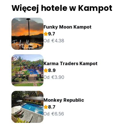
Więcej hotele w Kampot
Funky Moon Kampot
9.7
Od €4.38
Karma Traders Kampot
8.9
Od €3.90
Monkey Republic
8.7
Od €6.56