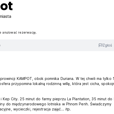
ot
miasta
 anulować rezerwację.
e
Zgłoś
prowincji KAMPOT, obok pomnika Duriana. W tej chwili ma tylko 
era przypomina lokalną rodzinną willę, która jest cicha, spokoj
ep City. 25 minut do farmy pieprzu La Plantation, 35 minut do 
iny do międzynarodowego lotniska w Phnom Penh. Świadczymy
yjne, wycieczki, rejestracja zajęć... itp.