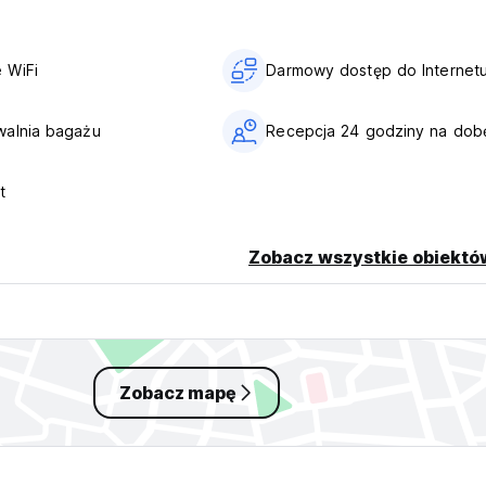
 WiFi
Darmowy dostęp do Internet
walnia bagażu
Recepcja 24 godziny na dob
t
Zobacz wszystkie obiektó
Zobacz mapę