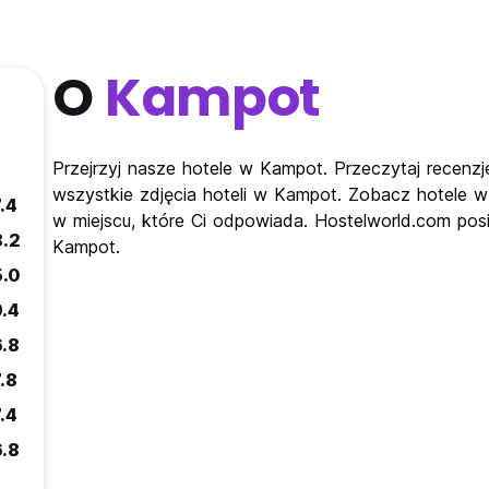
O
Kampot
Przejrzyj nasze hotele w Kampot. Przeczytaj recenz
wszystkie zdjęcia hoteli w Kampot. Zobacz hotele 
.4
w miejscu, które Ci odpowiada. Hostelworld.com posi
8.2
Kampot.
5.0
9.4
6.8
.8
.4
6.8