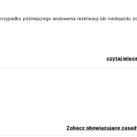
przypadku późniejszego anulowania rezerwacji lub niedojazdu zo
czytaj więce
dziny 7:00 następnego dnia.
rywatnych i przebywania z opiekunem.
Zobacz obowiązujące zasad