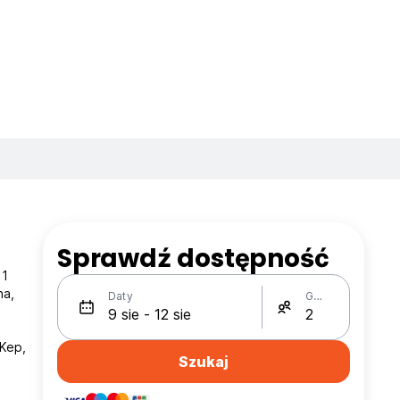
Sprawdź dostępność
11
na,
Daty
Gości
Kep,
Szukaj