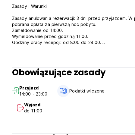
Zasady i Warunki
Zasady anulowania rezerwacji: 3 dni przed przyjazdem. W 
pobrana opłata za pierwszą noc pobytu.
Zameldowanie od 14:00.
Wymeldowanie przed godziną 11:00.
Godziny pracy recepcji: od 8:00 do 24:00.
Płatność po przyjeździe gotówką lub kartą.
Podatki wliczone w cenę.
Śniadanie nie jest wliczone w cenę.
Godzina policyjna rozpoczyna się od godziny 22:00 do go
Obowiązujące zasady
Przyjazne dzieciom tylko w przypadku rezerwacji pokoi p
Zakaz palenia z wyjątkiem wyznaczonych miejsc.
(Auto-translated from original language)
Przyjazd
Podatki wliczone
14:00 - 23:00
Wyjazd
do 11:00