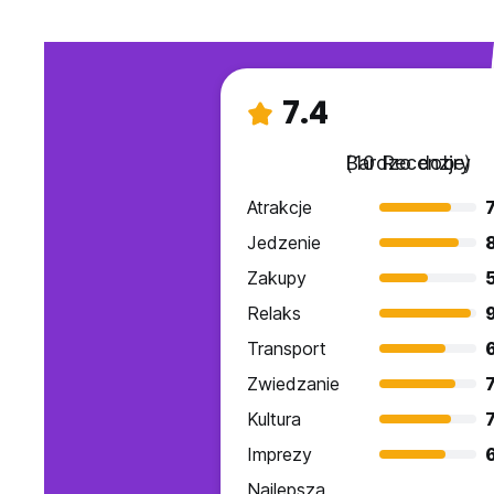
7.4
Bardzo dobry
(10 Recenzje)
Atrakcje
7
Jedzenie
Zakupy
Relaks
Transport
Zwiedzanie
7
Kultura
7
Imprezy
Najlepsza