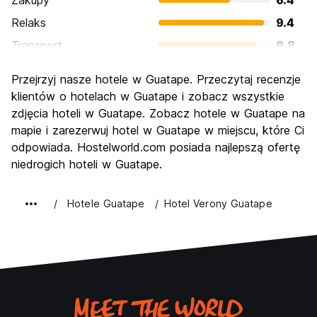
Zakupy
6.4
Relaks
9.4
Transport
8.8
Zwiedzanie
9.0
Przejrzyj nasze hotele w Guatape. Przeczytaj recenzje
Kultura
8.3
klientów o hotelach w Guatape i zobacz wszystkie
Imprezy
zdjęcia hoteli w Guatape. Zobacz hotele w Guatape na
6.2
mapie i zarezerwuj hotel w Guatape w miejscu, które Ci
Najlepsza wartość
9.1
odpowiada. Hostelworld.com posiada najlepszą ofertę
niedrogich hoteli w Guatape.
Hotele Guatape
Hotel Verony Guatape