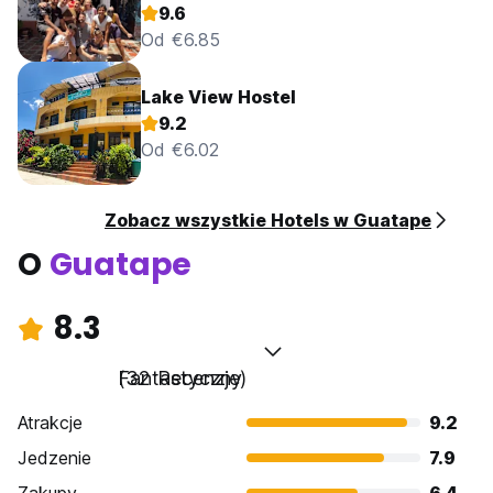
9.6
Od €6.85
Lake View Hostel
9.2
Od €6.02
Zobacz wszystkie Hotels w Guatape
O
Guatape
8.3
Fantastyczny
(32 Recenzje)
Atrakcje
9.2
Jedzenie
7.9