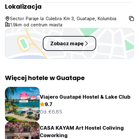
Lokalizacja
Sector Paraje la Culebra Km 3, Guatape, Kolumbia
1.9km od centrum miasta
Zobacz mapę
Więcej hotele w Guatape
Viajero Guatapé Hostel & Lake Club
9.7
Od €6.85
CASA KAYAM Art Hostel Coliving
Coworking