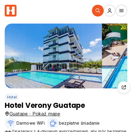
Hotel
Hotel Verony Guatape
Guatape · Pokaż mapę
Darmowe WiFi
bezpłatne śniadanie‎
Zarezerwuj z 4-dniowym wyprzedzeniem, aby móc bezpłatnie