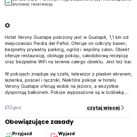
anulować rezerwację.
O
Hotel Verony Guatape położony jest w Guatapé, 1,1 km od
miejscowości Piedra del Peñol. Oferuje on odkryty basen,
bezpłatny prywatny parking, ogród i wspólny salon. Obiekt
oferuje restaurację, obsługę pokoju, całodobową recepcję
oraz bezpłatne WiFi na terenie całego obiektu. Jest też bar.
W pokojach znajduje się szafa, telewizor z płaskim ekranem,
łazienka, pościel i ręczniki. Niektóre pokoje w hotelu
Verony Guatape oferują widok na jezioro, a wszystkie
dysponują balkonem. Pokoje wyposażone są w lodówkę.
Codziennie rano serwowane jest śniadanie amerykańskie.
czytaj więcej
Zgłoś
Odległość od najbliższego lotniska, międzynarodowego
Obowiązujące zasady
lotniska José María Córdova, wynosi 41 km.
Przyjazd
Wyjazd