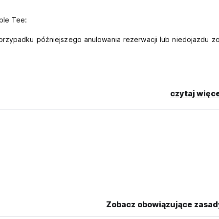
ple Tee:
przypadku późniejszego anulowania rezerwacji lub niedojazdu zo
czytaj więce
wą i płatnościami wirtualnymi (CVV)
nal language)
Zobacz obowiązujące zasad