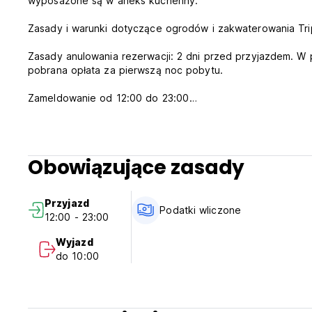
wyposażone są w aneks kuchenny.
Zasady i warunki dotyczące ogrodów i zakwaterowania Tri
Zasady anulowania rezerwacji: 2 dni przed przyjazdem. W 
pobrana opłata za pierwszą noc pobytu.
Zameldowanie od 12:00 do 23:00
Wymeldowanie przed godziną 10:00
Płatność po przyjeździe gotówką, kartą kredytową, debeto
Podatki wliczone w cenę
Obowiązujące zasady
Śniadanie w cenie
Ogólny:
Przyjazd
Całodobowa recepcja.
Podatki wliczone
12:00 - 23:00
Żadnych specjalnych warunków (Auto-translated from origi
Wyjazd
do 10:00