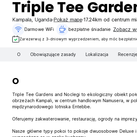
Triple Tee Gar
Kampala
,
Uganda
Pokaż mapę
17.24km od centrum mi
Zobacz ws
Darmowe WiFi
bezpłatne śniadanie‎
Zarezerwuj z 3-dniowym wyprzedzeniem, aby móc bezpłatnie
O
Obowiązujące zasady
Lokalizacja
Recenzj
O
Triple Tee Gardens and Noclegi to ekologiczny obiekt poł
obrzeżach Kampali, w centrum handlowym Namusera, w pobl
międzynarodowego lotniska Entebbe.
Oferujemy zakwaterowanie, restaurację, ogrody na imprezy 
Nasze główne typy pokoi to pokoje dwuosobowe Deluxe 