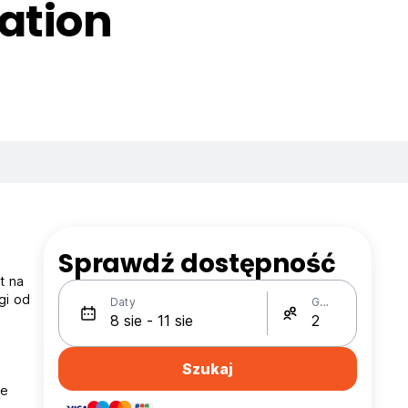
ation
Sprawdź dostępność
t na
gi od
Daty
Gości
Szukaj
xe