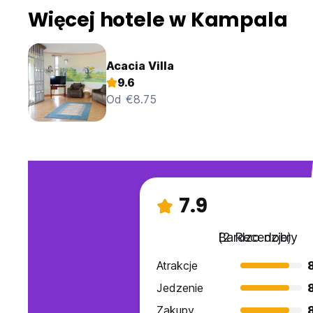
Więcej hotele w Kampala
Acacia Villa
9.6
Od €8.75
7.9
Bardzo dobry
(2 Recenzje)
Atrakcje
Jedzenie
Zakupy