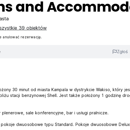
dens and Accommod
asta
zystkie 39 obiektów
 anulować rezerwację.
e
Zgłoś
ożony 30 minut od miasta Kampala w dystrykcie Wakiso, który jes
iżu stacji benzynowej Shell. Jest także położony 1 godzinę dro
plenerowe, sale konferencyjne, bar i usługi pralnicze.
i pokoje dwuosobowe typu Standard. Pokoje dwuosobowe Delu