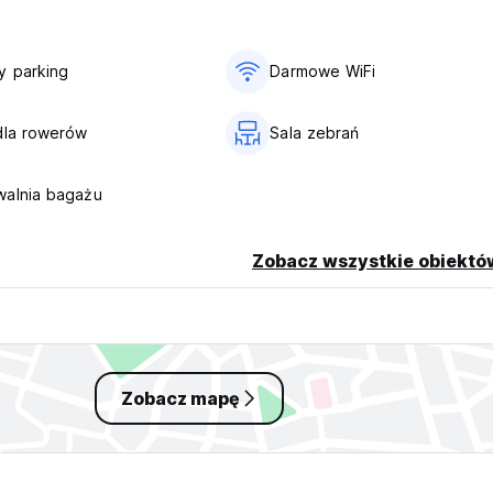
y parking
Darmowe WiFi
dla rowerów
Sala zebrań
walnia bagażu
Zobacz wszystkie obiektó
Zobacz mapę