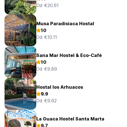
Od €20.61
Musa Paradisiaca Hostal
10
Od €10.11
Sana Mar Hostel & Eco-Café
10
Od €9.89
Hostal los Arhuacos
9.9
Od €9.62
La Guaca Hostel Santa Marta
9.7