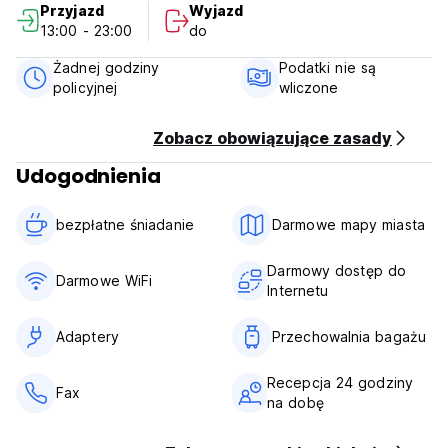
Przyjazd
Wyjazd
13:00 - 23:00
do
Żadnej godziny
Podatki nie są
policyjnej
wliczone
Zobacz obowiązujące zasady
Udogodnienia
bezpłatne śniadanie‎
Darmowe mapy miasta
Darmowy dostęp do
Darmowe WiFi
Internetu
Adaptery
Przechowalnia bagażu
Recepcja 24 godziny
Fax
na dobę