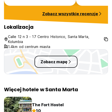
Hotel Nueva Granada Matt Fox
flickering and so
outright falling o
single working ou
Zobacz wszystkie recenzje
Poor counter spa
bathroom and ver
Someone kept tur
Lokalizacja
so we’d come bac
disgusting room. 
Calle 12 n 3 - 17 Centro Historico, Santa Marta,
like a rock. Also
Kolumbia
amenities were si
1.4km od centrum miasta
beach towels
Zobacz mapę
Więcej hotele w Santa Marta
The Fort Hostel
10