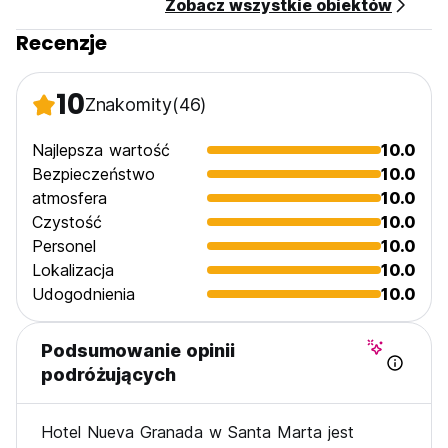
Zobacz wszystkie obiektów
Recenzje
10
Znakomity
(46)
Najlepsza wartość
10.0
Bezpieczeństwo
10.0
atmosfera
10.0
Czystość
10.0
Personel
10.0
Lokalizacja
10.0
Udogodnienia
10.0
Podsumowanie opinii
podróżujących
Hotel Nueva Granada w Santa Marta jest