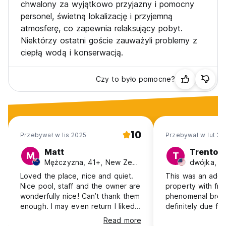
chwalony za wyjątkowo przyjazny i pomocny
personel, świetną lokalizację i przyjemną
atmosferę, co zapewnia relaksujący pobyt.
Niektórzy ostatni goście zauważyli problemy z
ciepłą wodą i konserwacją.
Czy to było pomocne?
10
Przebywał w lis 2025
Przebywał w lut 20
Matt
Trenton
M
T
Mężczyzna, 41+, New Zealand
dwójka, 1
Loved the place, nice and quiet.
This was an adora
Nice pool, staff and the owner are
property with fri
wonderfully nice! Can’t thank them
phenomenal brea
enough. I may even return I liked
definitely due fo
it that much. Very happy ! Gracias
NO HOT WATER. T
Read more