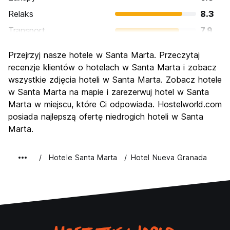
Relaks
8.3
Transport
7.9
Zwiedzanie
7.5
Przejrzyj nasze hotele w Santa Marta. Przeczytaj
Kultura
7.2
recenzje klientów o hotelach w Santa Marta i zobacz
Imprezy
wszystkie zdjęcia hoteli w Santa Marta. Zobacz hotele
7.5
w Santa Marta na mapie i zarezerwuj hotel w Santa
Najlepsza wartość
8.0
Marta w miejscu, które Ci odpowiada. Hostelworld.com
posiada najlepszą ofertę niedrogich hoteli w Santa
Marta.
Hotele Santa Marta
Hotel Nueva Granada