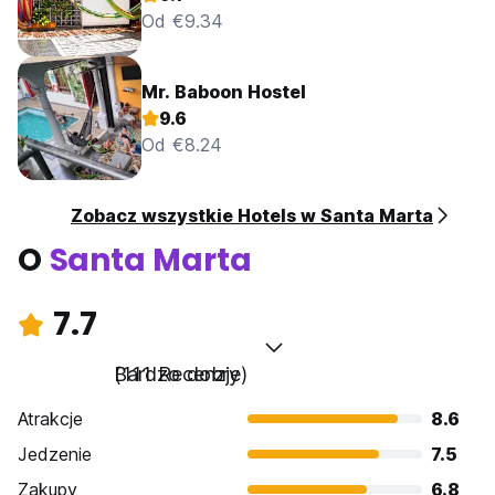
Od €9.34
Mr. Baboon Hostel
9.6
Od €8.24
Zobacz wszystkie Hotels w Santa Marta
O
Santa Marta
7.7
Bardzo dobry
(111 Recenzje)
Atrakcje
8.6
Jedzenie
7.5
Zakupy
6.8