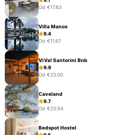
9.7
Od €17.83
Villa Manos
9.4
Od €11.67
ViVa! Santorini Bnb
9.9
Od €23.00
Caveland
9.7
Od €23.94
Bedspot Hostel