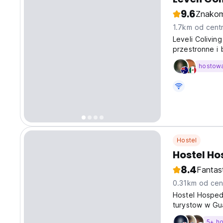
9.6
Znakom
1.7km od cent
Leveli Colivin
przestronne i 
1GG Optic Fibe
hostow
Hostel
Hostel H
8.4
Fantas
0.31km od cen
Hostel Hosped
turystow w Gua
najlepszego c
5+ h