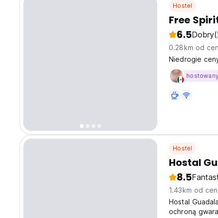
Hostel
Free Spir
6.5
Dobry
0.28km od cen
Niedrogie cen
hostowan
Hostel
Hostal G
8.5
Fantas
1.43km od cen
Hostal Guadal
ochroną gwara