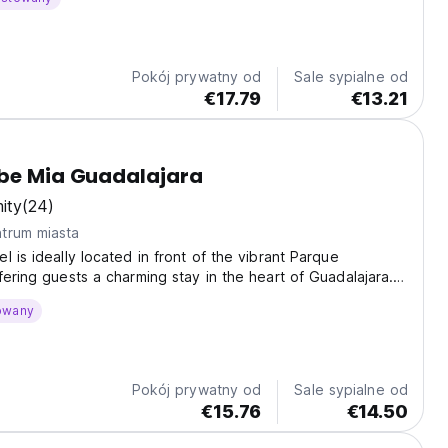
?ej lokalizacji.
Pokój prywatny od
Sale sypialne od
€17.79
€13.21
ube Mia Guadalajara
ity
(24)
trum miasta
l is ideally located in front of the vibrant Parque
fering guests a charming stay in the heart of Guadalajara.
have access to the common areas which include toilets,
owany
full equipped kitchen, a living room...
Pokój prywatny od
Sale sypialne od
€15.76
€14.50