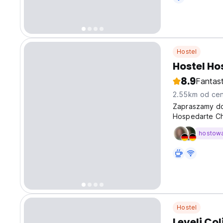
Hostel
Hostel H
8.9
Fantas
2.55km od cen
Zapraszamy do
Hospedarte Cha
Najgorętsze ba
hostow
spaceru.
Hostel
Leveli Co