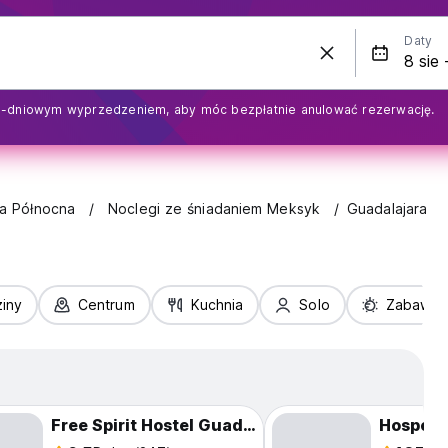
Daty
1-dniowym wyprzedzeniem, aby móc bezpłatnie anulować rezerwację.
a Północna
Noclegi ze śniadaniem Meksyk
Guadalajara
iny
Centrum
Kuchnia
Solo
Zabawa
Free Spirit Hostel Guadalajara
Hospeda