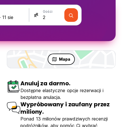
Gości
Mapa
Anuluj za darmo.
Dostępne elastyczne opcje rezerwacji i
bezpłatna anulacja.
Wypróbowany i zaufany przez
miliony.
Ponad 13 milionów prawdziwych recenzji
rte Central
podróżników, aby pomóc Ci wybrać