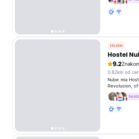
naszej doskona
Hostel
Hostel N
9.2
Znakom
0.82km od cen
Nube mia Hoste
Revolucion, of
All the rooms 
host
showers and a 