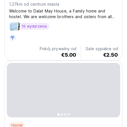
1.27km od centrum miasta
Welcome to Dalat May House, a Family home and
hostel. We are welcome brothers and sisters from all
over the world, not matter what color you are . May
16 wydarzenia
House Dalat is a beautiful, friendly and Cozy family run
“Home away from home” for tourist and Backpackers....
Pokój prywatny od
Sale sypialne od
€5.00
€2.50
Hostel