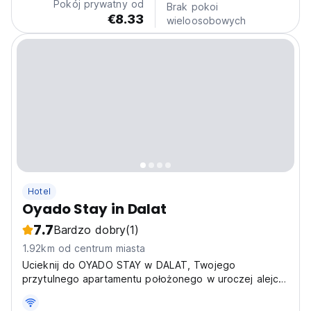
Pokój prywatny od
Brak pokoi
connecting...
€8.33
wieloosobowych
Hotel
Oyado Stay in Dalat
7.7
Bardzo dobry
(1)
1.92km od centrum miasta
Ucieknij do OYADO STAY w DALAT, Twojego
przytulnego apartamentu położonego w uroczej alejce
pod adresem Số 24 Hẻm 63. Doświadcz tętniącej
życiem kultury Da Lat z tej idealnej bazy wypadowej.