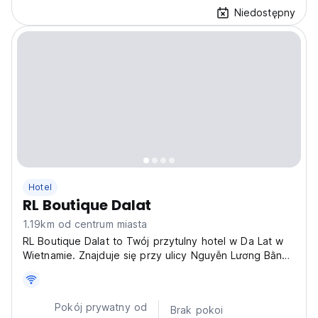
Niedostępny
Hotel
RL Boutique Dalat
1.19km od centrum miasta
RL Boutique Dalat to Twój przytulny hotel w Da Lat w
Wietnamie. Znajduje się przy ulicy Nguyễn Lương Bằng i
jest idealną bazą wypadową do zwiedzania tego
uroczego miasta. (Auto-translated from original
language)
Pokój prywatny od
Brak pokoi