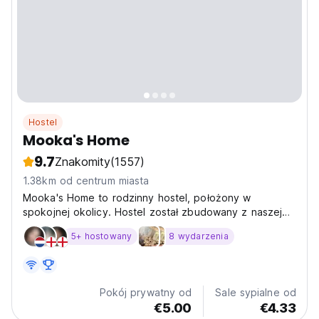
Hostel
Mooka's Home
9.7
Znakomity
(1557)
1.38km od centrum miasta
Mooka's Home to rodzinny hostel, położony w
spokojnej okolicy. Hostel został zbudowany z naszej
chęci do zapewnienia gościom ciepłego i przyjaznego
5+ hostowany
8 wydarzenia
miejsca do pobytu.
Pokój prywatny od
Sale sypialne od
€5.00
€4.33