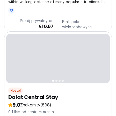
within walking distance of many popular attractions. It is
just a short stroll from Lam Vien Square and Xuan
Huong Lake, and close to Yersin Park. The hotel is also
near the Da Lat Flower Gardens and the Dalat...
Pokój prywatny od
Brak pokoi
€16.67
wieloosobowych
Hostel
Dalat Central Stay
9.0
Znakomity
(838)
0.11km od centrum miasta