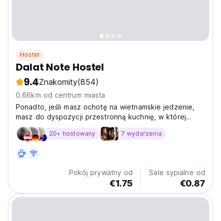
Hostel
Dalat Note Hostel
9.4
Znakomity
(854)
0.66km od centrum miasta
Ponadto, jeśli masz ochotę na wietnamskie jedzenie,
masz do dyspozycji przestronną kuchnię, w której
możesz gotować to, czego potrzebujesz w domu.
20+ hostowany
7 wydarzenia
Pokój prywatny od
Sale sypialne od
€1.75
€0.87