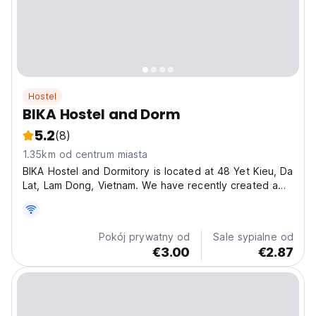
Hostel
BIKA Hostel and Dorm
5.2
(8)
1.35km od centrum miasta
BIKA Hostel and Dormitory is located at 48 Yet Kieu, Da
Lat, Lam Dong, Vietnam. We have recently created a
dorm room to appeal to backpackers and what a
fantastic job we've done! DOUBLE BEDS! Pod style
dorm with a nice thick curtain for privacy, a small
Pokój prywatny od
Sale sypialne od
shelf,...
€3.00
€2.87