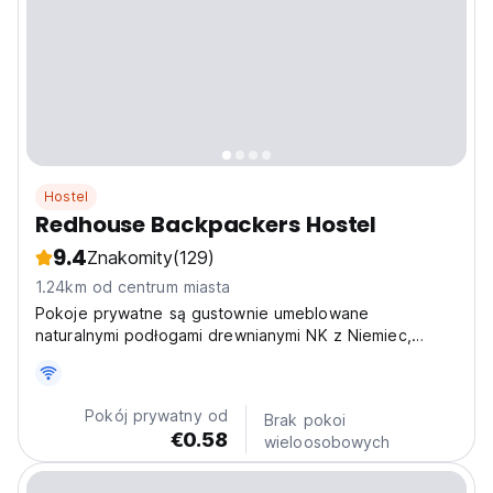
Hostel
Redhouse Backpackers Hostel
9.4
Znakomity
(129)
1.24km od centrum miasta
Pokoje prywatne są gustownie umeblowane
naturalnymi podłogami drewnianymi NK z Niemiec,
biurkiem, toaletką, szafą - zaprojektowanymi i
wykonanymi z sosnowego drewna typowego dla lasu
Dalat.
Pokój prywatny od
Brak pokoi
€0.58
wieloosobowych