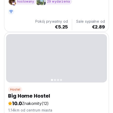
hostowany
29 wydarzenia
dachu, tanie piwa, wspaniałe widoki
Pokój prywatny od
Sale sypialne od
€5.25
€2.89
Hostel
Big Home Hostel
10.0
Znakomity
(12)
1.14km od centrum miasta