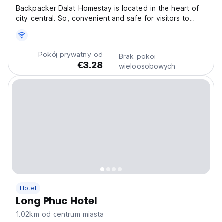
Backpacker Dalat Homestay is located in the heart of
city central. So, convenient and safe for visitors to
move and travel. Backpacker Dalat Homestay is 100
meters to Dalat market, 120 meters to financial Center:
Exim-bank, Sacombank, Agricultural Bank, Vietti...
Pokój prywatny od
Brak pokoi
€3.28
wieloosobowych
Hotel
Long Phuc Hotel
1.02km od centrum miasta