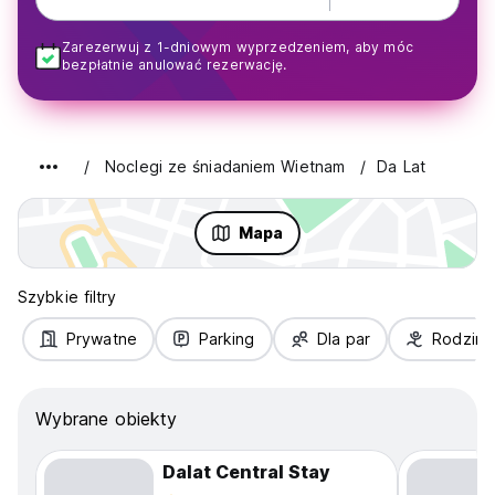
Zarezerwuj z 1-dniowym wyprzedzeniem, aby móc
bezpłatnie anulować rezerwację.
Noclegi ze śniadaniem Wietnam
Da Lat
Mapa
Szybkie filtry
Prywatne
Parking
Dla par
Rodziny
Wybrane obiekty
Dalat Central Stay