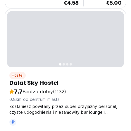
€4.58
€5.00
Hostel
Dalat Sky Hostel
7.7
Bardzo dobry
(1132)
0.8km od centrum miasta
Zostaniesz powitany przez super przyjazny personel,
czyste udogodnienia i niesamowity bar lounge i
zaprzyjaźnisz się z szalenie przyjaznymi przyjaciółmi z
całego świata.