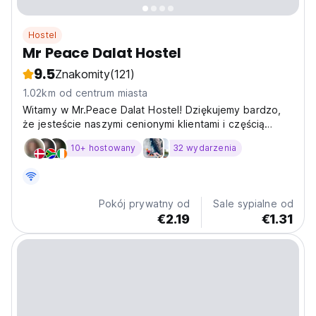
Hostel
Mr Peace Dalat Hostel
9.5
Znakomity
(121)
1.02km od centrum miasta
Witamy w Mr.Peace Dalat Hostel! Dziękujemy bardzo,
że jesteście naszymi cenionymi klientami i częścią
naszej (Auto-translated from original language)
10+ hostowany
32 wydarzenia
Pokój prywatny od
Sale sypialne od
€2.19
€1.31