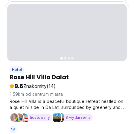
Hotel
Rose Hill Villa Dalat
9.6
Znakomity
(14)
1.59km od centrum miasta
Rose Hill Villa is a peaceful boutique retreat nestled on
a quiet hillside in Da Lat, surrounded by greenery and
fresh mountain air. Designed with a warm, elegant
hostowany
8 wydarzenia
aesthetic, the villa combines modern comfort with a
relaxed garden atmosphere, creating an intimate...