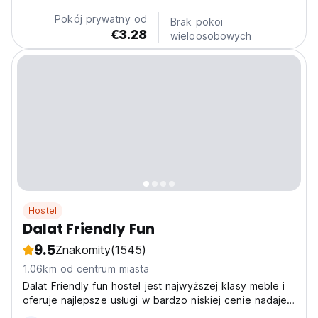
Wyobraź sobie, że budzisz się w chłodnym górskim
Pokój prywatny od
Brak pokoi
powietrzu i przygotowujesz...
€3.28
wieloosobowych
Hostel
Dalat Friendly Fun
9.5
Znakomity
(1545)
1.06km od centrum miasta
Dalat Friendly fun hostel jest najwyższej klasy meble i
oferuje najlepsze usługi w bardzo niskiej cenie nadaje
się dla tych, którzy mają napięty budżet i szukają