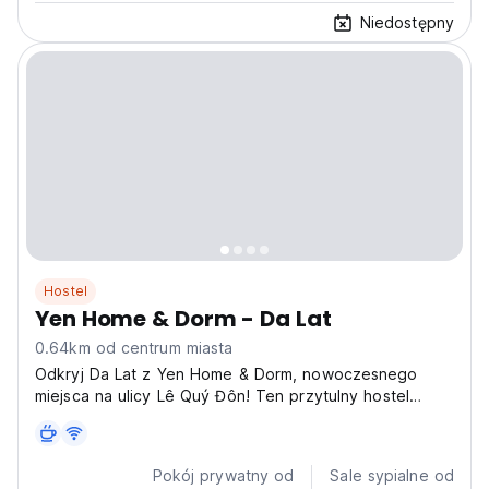
Niedostępny
Hostel
Yen Home & Dorm - Da Lat
0.64km od centrum miasta
Odkryj Da Lat z Yen Home & Dorm, nowoczesnego
miejsca na ulicy Lê Quý Đôn! Ten przytulny hostel
znajduje się w pobliżu rynków i jezior, idealny dla osób
podróżujących samotnie w środkowym Wietnamie.
(Auto-translated from original language)
Pokój prywatny od
Sale sypialne od