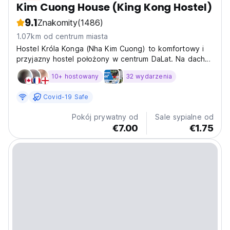
Kim Cuong House (King Kong Hostel)
9.1
Znakomity
(1486)
1.07km od centrum miasta
Hostel Króla Konga (Nha Kim Cuong) to komfortowy i
przyjazny hostel położony w centrum DaLat. Na dachu
znajduje się taras z pięknym widokiem na miasto.
10+ hostowany
32 wydarzenia
Covid-19 Safe
Pokój prywatny od
Sale sypialne od
€7.00
€1.75