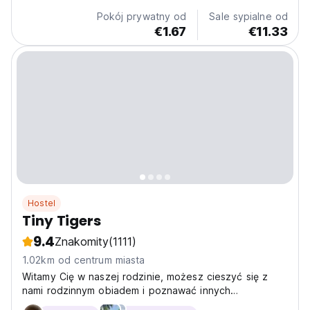
Pokój prywatny od
Sale sypialne od
€1.67
€11.33
Hostel
Tiny Tigers
9.4
Znakomity
(1111)
1.02km od centrum miasta
Witamy Cię w naszej rodzinie, możesz cieszyć się z
nami rodzinnym obiadem i poznawać innych
podróżników, relaksować się lub grać w bilard na