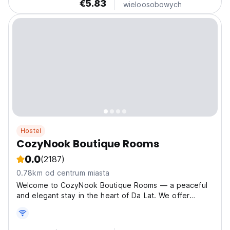
€5.83
wieloosobowych
Hostel
CozyNook Boutique Rooms
0.0
(2187)
0.78km od centrum miasta
Welcome to CozyNook Boutique Rooms — a peaceful
and elegant stay in the heart of Da Lat. We offer
beautifully designed private rooms with modern
amenities, comfortable beds, private bathrooms, fast
free Wi-Fi, and cozy shared spaces for relaxing or