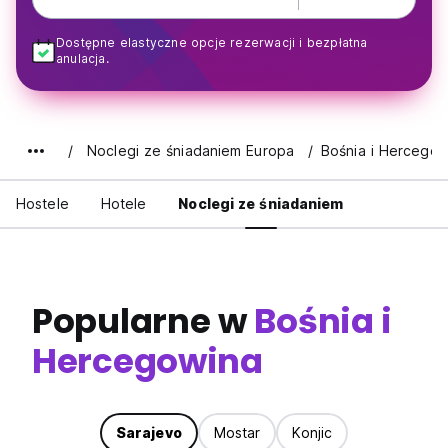
Dostępne elastyczne opcje rezerwacji i bezpłatna
anulacja.
Noclegi ze śniadaniem Europa
Bośnia i Hercegow
Hostele
Hotele
Noclegi ze śniadaniem
Popularne w
Bośnia i
Hercegowina
Sarajevo
Mostar
Konjic