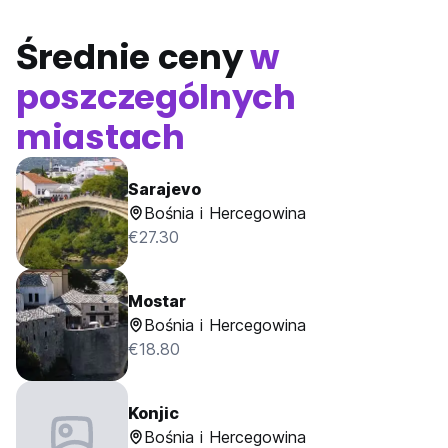
Średnie ceny
w
poszczególnych
miastach
Sarajevo
Bośnia i Hercegowina
€27.30
Mostar
Bośnia i Hercegowina
€18.80
Konjic
Bośnia i Hercegowina