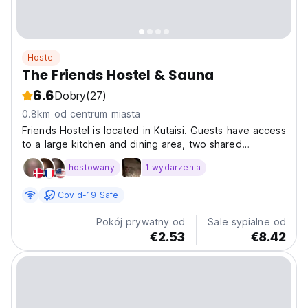
Hostel
The Friends Hostel & Sauna
6.6
Dobry
(27)
0.8km od centrum miasta
Friends Hostel is located in Kutaisi. Guests have access
to a large kitchen and dining area, two shared
bathrooms (plus two additional outdoor toilets), two
hostowany
1 wydarzenia
balconies, a snack bar, and free Wi-Fi throughout the
property. Breakfast is available for 10 GEL....
Covid-19 Safe
Pokój prywatny od
Sale sypialne od
€2.53
€8.42