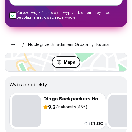
Zarezerwuj z 1-dniowym wyprzedzeniem, aby móc
bezpłatnie anulować rezerwację.
Noclegi ze śniadaniem Gruzja
Kutaisi
Mapa
Wybrane obiekty
Dingo Backpackers Hostel
9.2
Znakomity
(455)
€1.00
Od