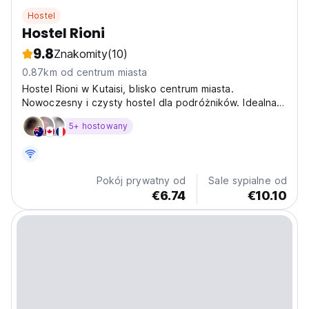
Hostel
Hostel Rioni
9.8
Znakomity
(10)
0.87km od centrum miasta
Hostel Rioni w Kutaisi, blisko centrum miasta.
Nowoczesny i czysty hostel dla podróżników. Idealna
baza do odkrywania gruzińskiej kultury i relaksujący
5+ hostowany
ogród. (Auto-translated from original language)
Pokój prywatny od
Sale sypialne od
€6.74
€10.10