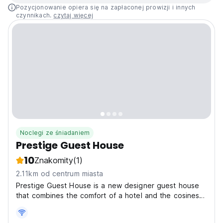
Pozycjonowanie opiera się na zapłaconej prowizji i innych
czynnikach.
czytaj więcej
Noclegi ze śniadaniem
Prestige Guest House
10
Znakomity
(1)
2.11km od centrum miasta
Prestige Guest House is a new designer guest house
that combines the comfort of a hotel and the cosiness
of a private home at an affordable price. Our three-
storey building has everything you need for a pleasant