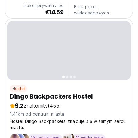
stay: guest areas with TVs, sunbathing area,...
Pokój prywatny od
Brak pokoi
€14.59
wieloosobowych
Hostel
Dingo Backpackers Hostel
9.2
Znakomity
(455)
1.41km od centrum miasta
Hostel Dingo Backpackers znajduje się w samym sercu
miasta.
10+ hostowany
22 wydarzenia