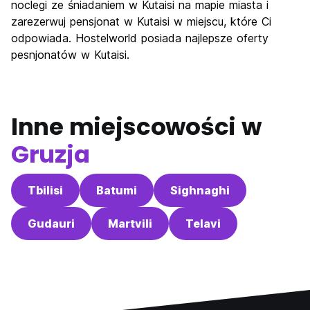
noclegi ze śniadaniem w Kutaisi na mapie miasta i
Najlepsza wartość
8.7
zarezerwuj pensjonat w Kutaisi w miejscu, które Ci
odpowiada. Hostelworld posiada najlepsze oferty
pesnjonatów w Kutaisi.
Inne miejscowości w
Gruzja
Tbilisi
Batumi
Sighnaghi
Gudauri
Martvili
Telavi