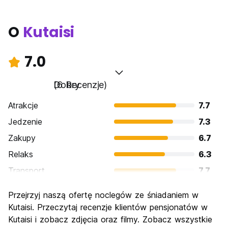
O
Kutaisi
7.0
Dobry
(6 Recenzje)
Atrakcje
7.7
Jedzenie
7.3
Zakupy
6.7
Relaks
6.3
Transport
7.7
Zwiedzanie
6.3
Przejrzyj naszą ofertę noclegów ze śniadaniem w
Kultura
6.7
Kutaisi. Przeczytaj recenzje klientów pensjonatów w
Imprezy
Kutaisi i zobacz zdjęcia oraz filmy. Zobacz wszystkie
5.3