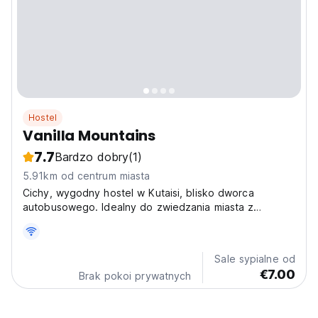
Hostel
Vanilla Mountains
7.7
Bardzo dobry
(1)
5.91km od centrum miasta
Cichy, wygodny hostel w Kutaisi, blisko dworca
autobusowego. Idealny do zwiedzania miasta z
pojedynczymi łóżkami, klimatyzacją i dużymi balkonami
do relaksu po podróży. (Auto-translated from original
language)
Sale sypialne od
€7.00
Brak pokoi prywatnych