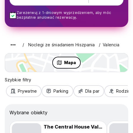
Zarezerwuj z 1-dniowym wyprzedzeniem, aby móc
bezpłatnie anulować rezerwację.
Noclegi ze śniadaniem Hiszpania
Valencia
Mapa
Szybkie filtry
Prywatne
Parking
Dla par
Rodziny
Wybrane obiekty
The Central House Valencia Mercado Central