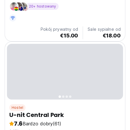
exceptional location in Valencia, one of the most
20+ hostowany
vibrant and welcoming cities in Spain. We would like to
offer you our comfortable and modern guest rooms,...
Pokój prywatny od
Sale sypialne od
€15.00
€18.00
Hostel
U-nit Central Park
7.6
Bardzo dobry
(61)