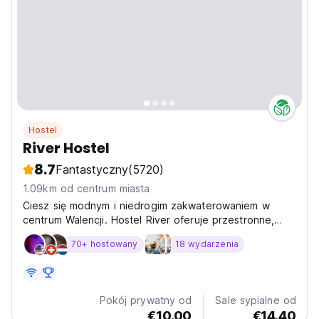
Hostel
River Hostel
8.7
Fantastyczny
(5720)
1.09km od centrum miasta
Ciesz się modnym i niedrogim zakwaterowaniem w
centrum Walencji. Hostel River oferuje przestronne,
jasne i nowoczesne pokoje dla 2–14 osób; idealne dla
70+ hostowany
18 wydarzenia
podróżujących indywidualnie - duże grupy.
Pokój prywatny od
Sale sypialne od
€10.00
€14.40