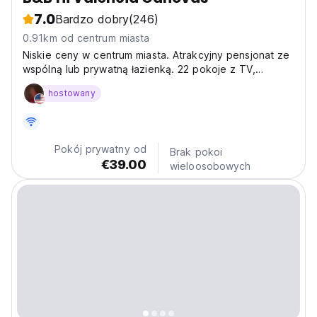
7.0
Bardzo dobry
(246)
0.91km od centrum miasta
Niskie ceny w centrum miasta. Atrakcyjny pensjonat ze
wspólną lub prywatną łazienką. 22 pokoje z TV,
ogrzewaniem, wentylatorem, suszarką do włosów, Wi-Fi
hostowany
i bezpłatną przechowalnią bagażu
Pokój prywatny od
Brak pokoi
€39.00
wieloosobowych