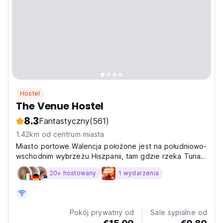
Hostel
The Venue Hostel
8.3
Fantastyczny
(561)
1.42km od centrum miasta
Miasto portowe Walencja położone jest na południowo-
wschodnim wybrzeżu Hiszpanii, tam gdzie rzeka Turia
łączy się z Morzem Śródziemnym. Jest słynne z Miasta
20+ hostowany
1 wydarzenia
Sztuki i Nauki.
Pokój prywatny od
Sale sypialne od