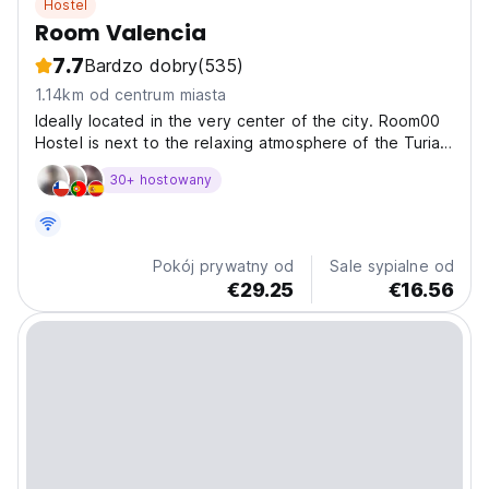
Hostel
Room Valencia
7.7
Bardzo dobry
(535)
1.14km od centrum miasta
Ideally located in the very center of the city. Room00
Hostel is next to the relaxing atmosphere of the Turia
Gardens, to the Valencia Cathedral, and very
30+ hostowany
convenient to the restaurants and cafeterias with
terraces in the neighbourhood. The hostel is the
ideal...
Pokój prywatny od
Sale sypialne od
€29.25
€16.56