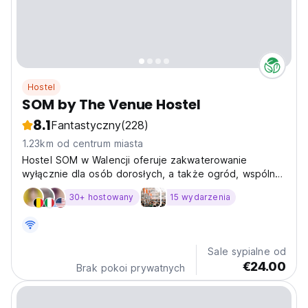
Hostel
SOM by The Venue Hostel
8.1
Fantastyczny
(228)
1.23km od centrum miasta
Hostel SOM w Walencji oferuje zakwaterowanie
wyłącznie dla osób dorosłych, a także ogród, wspólny
salon i taras. Obiekt zapewnia wieczorne występy
30+ hostowany
15 wydarzenia
rozrywkowe i wspólną kuchnię.
Sale sypialne od
€24.00
Brak pokoi prywatnych