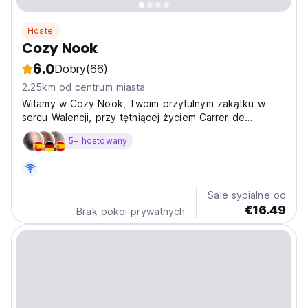
Hostel
Cozy Nook
6.0
Dobry
(66)
2.25km od centrum miasta
Witamy w Cozy Nook, Twoim przytulnym zakątku w
sercu Walencji, przy tętniącej życiem Carrer de
Sèneca. Zanurz się w *przytulnej* i *stylowej*
5+ hostowany
atmosferze naszego *hostelu*, zaprojektowanego tak,
aby zapewnić niezapomniane wrażenia. Tutaj komfort
łączy się...
Sale sypialne od
€16.49
Brak pokoi prywatnych