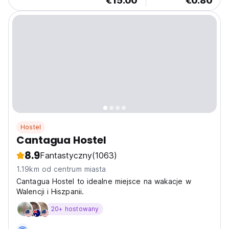
€15.00
€0.80
Hostel
Cantagua Hostel
8.9
Fantastyczny
(1063)
1.19km od centrum miasta
Cantagua Hostel to idealne miejsce na wakacje w
Walencji i Hiszpanii.
20+ hostowany