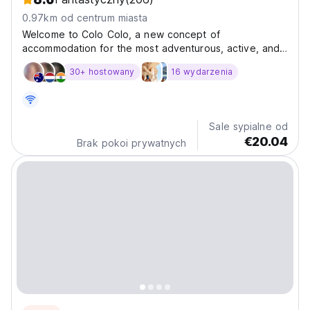
0.97km od centrum miasta
Welcome to Colo Colo, a new concept of
accommodation for the most adventurous, active, and
respectful travelers. If you're looking to feel like a
30+ hostowany
16 wydarzenia
local, experience the culture, and share the journey
with other Citytrotters, this is the place for you—your...
Sale sypialne od
€20.04
Brak pokoi prywatnych