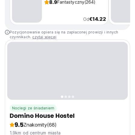
8.9
Fantastyczny
(264)
€14.22
Od
Pozycjonowanie opiera się na zapłaconej prowizji i innych
czynnikach.
czytaj więcej
Noclegi ze śniadaniem
Domino House Hostel
9.5
Znakomity
(68)
1.9km od centrum miasta