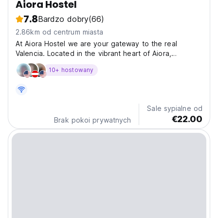
Aiora Hostel
7.8
Bardzo dobry
(66)
2.86km od centrum miasta
At Aiora Hostel we are your gateway to the real
Valencia. Located in the vibrant heart of Aiora,
Valencia, we offer a mix of comfort, hospitality and fun.
10+ hostowany
Our hostel is the perfect meeting point for travellers
from all over the world looking to explore the...
Sale sypialne od
€22.00
Brak pokoi prywatnych