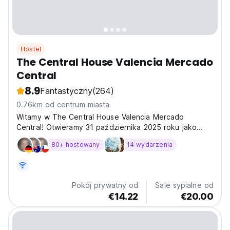
Hostel
The Central House Valencia Mercado
Central
8.9
Fantastyczny
(264)
0.76km od centrum miasta
Witamy w The Central House Valencia Mercado
Central! Otwieramy 31 października 2025 roku jako
butikowy hostel położony w sercu starego miasta
80+ hostowany
14 wydarzenia
Walencji. Oferujemy nowoczesną, stylową i przytulną
atmosferę, idealną dla podróżników ceniących relaks w
najlepszym...
Pokój prywatny od
Sale sypialne od
€14.22
€20.00