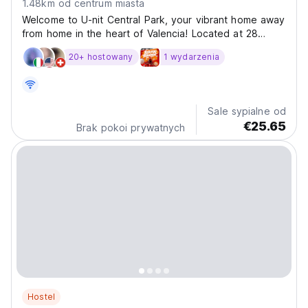
1.48km od centrum miasta
Welcome to U-nit Central Park, your vibrant home away
from home in the heart of Valencia! Located at 28
Avinguda d'Ausiàs March, our hostel is the perfect base
20+ hostowany
1 wydarzenia
for exploring all that this amazing city has to offer. U-
nit Central Park offers a modern and stylish...
Sale sypialne od
€25.65
Brak pokoi prywatnych
Hostel