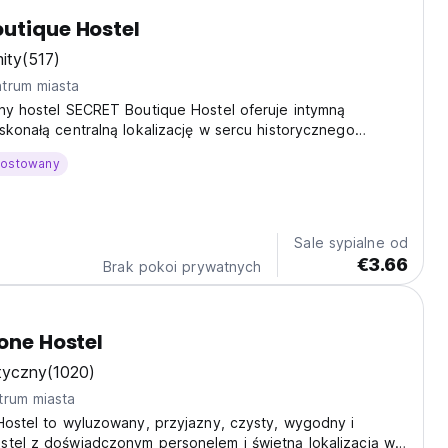
utique Hostel
ity
(517)
trum miasta
ny hostel SECRET Boutique Hostel oferuje intymną
skonałą centralną lokalizację w sercu historycznego
a Brasov.
hostowany
Sale sypialne od
€3.66
Brak pokoi prywatnych
tone Hostel
tyczny
(1020)
trum miasta
Hostel to wyluzowany, przyjazny, czysty, wygodny i
stel z doświadczonym personelem i świetną lokalizacją w