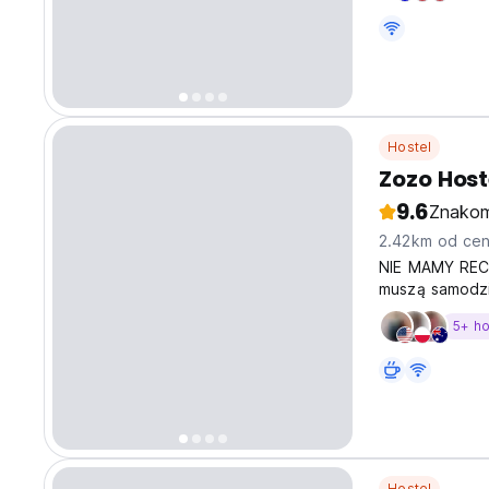
Hostel
Zozo Host
9.6
Znakom
2.42km od cen
NIE MAMY RECE
muszą samodzi
5+ h
Hostel