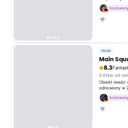
centrum...
hostowan
Hotel
Main Squ
8.3
Fantas
0.61km od cen
Obiekt mieści 
odnowiony w 2
prawdopodobni
hostowan