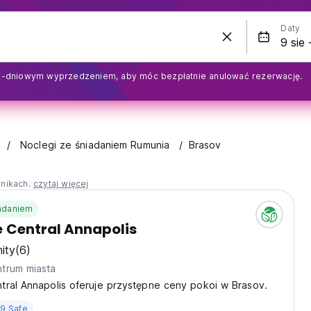
Daty
2-dniowym wyprzedzeniem, aby móc bezpłatnie anulować rezerwację.
Noclegi ze śniadaniem Rumunia
Brasov
nnikach.
czytaj więcej
iadaniem
 Central Annapolis
ity
(6)
trum miasta
tral Annapolis oferuje przystępne ceny pokoi w Brasov.
9 Safe