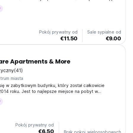
y
Pokój prywatny od
Sale sypialne od
€11.50
€9.00
are Apartments & More
tyczny
(41)
trum miasta
się w zabytkowym budynku, który został całkowicie
014 roku. Jest to najlepsze miejsce na pobyt w
e najpiękniejszym mieście w Rumunii.
y
Pokój prywatny od
€6.50
Brak pokoi wieloosobowych