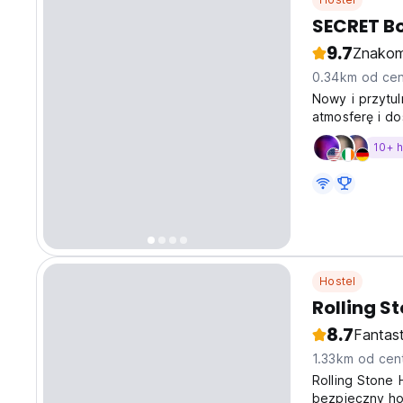
SECRET Bo
9.7
Znakom
0.34km od cen
Nowy i przytul
atmosferę i do
Starego Miast
10+ 
Hostel
Rolling S
8.7
Fantas
1.33km od cen
Rolling Stone 
bezpieczny ho