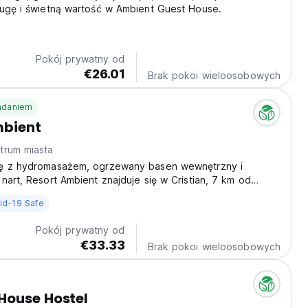
ługę i świetną wartość w Ambient Guest House.
Pokój prywatny od
€26.01
Brak pokoi wieloosobowych
iadaniem
mbient
trum miasta
ę z hydromasażem, ogrzewany basen wewnętrzny i
nart, Resort Ambient znajduje się w Cristian, 7 km od
ek ma sezonowy basen na zewnątrz i plac zabaw dla
id-19 Safe
Pokój prywatny od
€33.33
Brak pokoi wieloosobowych
House Hostel