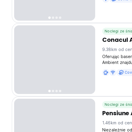
Noclegi ze śn
Conacul 
9.38km od cen
Oferując basen
Ambient znajdu
w tym ośrodku.
Cov
Noclegi ze śn
Pensiune
1.46km od cen
Niezależnie o