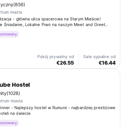
tyczny
(856)
trum miasta
lizacja - główna ulica spacerowa na Starym Mieście!
e Śniadanie, Lokalne Piwo na naszym Meet and Greet
ęczniki, Uśmiechy Nasz bar organizuje wspaniałe chwile z
hostowany
mi ludźmi z całego świata - Wander Bar -...
Pokój prywatny od
Sale sypialne od
€26.55
€16.44
ube Hostel
ity
(1028)
trum miasta
nner - Najlepszy hostel w Rumunii - najbardziej prestiżowe
steli na świecie
hostowany