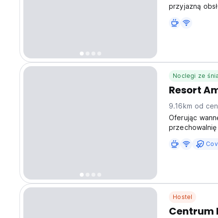
przyjazną obs
Noclegi ze śn
Resort A
9.16km od cen
Oferując wann
przechowalnię 
Braşov. Ośrod
Cov
dzieci.
Hostel
Centrum 