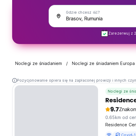
Gdzie chcesz iść?
Zarezerwuj z 
Noclegi ze śniadaniem
Noclegi ze śniadaniem Europa
Pozycjonowanie opiera się na zapłaconej prowizji i innych czy
Noclegi ze śn
Residence
9.7
Znakom
0.65km od cen
Residence Cen
Covid-1