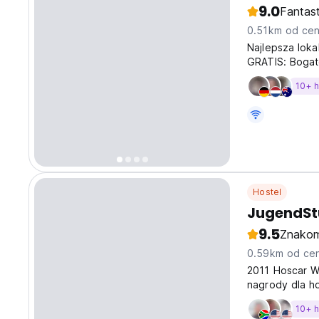
9.0
Fantas
0.51km od cen
Najlepsza loka
GRATIS: Bogat
HAPPY HOUR, R
10+ 
najwspanialszy
Hostel
JugendSt
9.5
Znakom
0.59km od cen
2011 Hoscar Wi
nagrody dla ho
10+ 