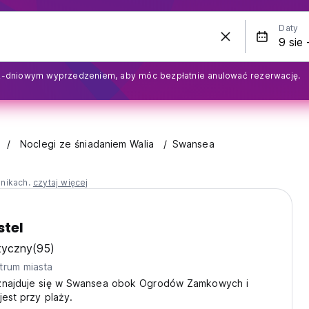
Daty
2-dniowym wyprzedzeniem, aby móc bezpłatnie anulować rezerwację.
Noclegi ze śniadaniem Walia
Swansea
nnikach.
czytaj więcej
stel
tyczny
(95)
trum miasta
znajduje się w Swansea obok Ogrodów Zamkowych i
jest przy plaży.