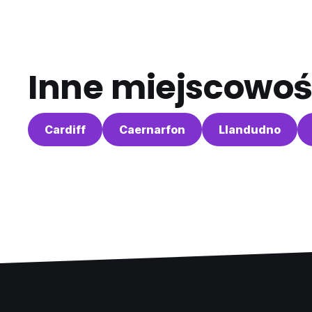
Inne miejscowoś
Cardiff
Caernarfon
Llandudno