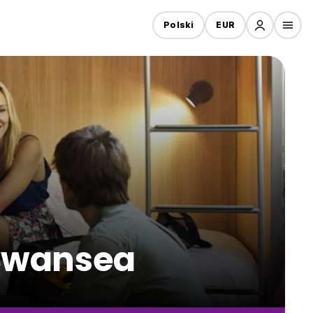
Polski
EUR
 Swansea