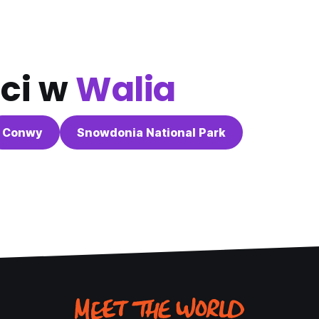
ci w
Walia
Conwy
Snowdonia National Park