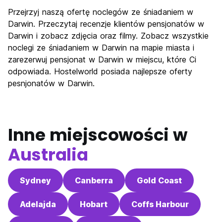
Zwiedzanie
7.3
Przejrzyj naszą ofertę noclegów ze śniadaniem w
Kultura
7.4
Darwin. Przeczytaj recenzje klientów pensjonatów w
Imprezy
Darwin i zobacz zdjęcia oraz filmy. Zobacz wszystkie
7.9
noclegi ze śniadaniem w Darwin na mapie miasta i
Najlepsza wartość
6.1
zarezerwuj pensjonat w Darwin w miejscu, które Ci
odpowiada. Hostelworld posiada najlepsze oferty
pesnjonatów w Darwin.
Inne miejscowości w
Australia
Sydney
Canberra
Gold Coast
Adelajda
Hobart
Coffs Harbour