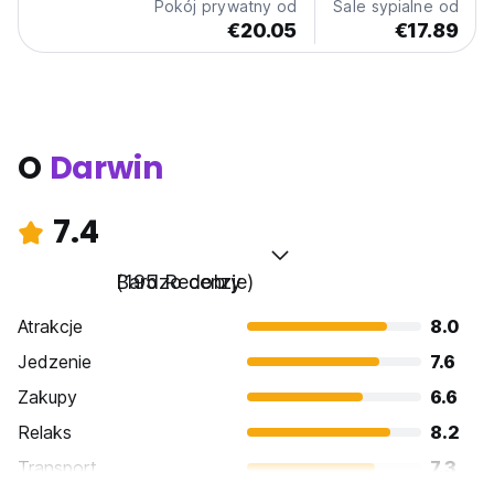
Pokój prywatny od
Sale sypialne od
€20.05
€17.89
O
Darwin
7.4
Bardzo dobry
(195 Recenzje)
Atrakcje
8.0
Jedzenie
7.6
Zakupy
6.6
Relaks
8.2
Transport
7.3