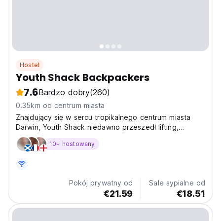
Hostel
Youth Shack Backpackers
7.6
Bardzo dobry
(260)
0.35km od centrum miasta
Znajdujący się w sercu tropikalnego centrum miasta
Darwin, Youth Shack niedawno przeszedł lifting,
zapewniając najlepsze doświadczenie w podróżowaniu
10+ hostowany
po Top End.
Pokój prywatny od
Sale sypialne od
€21.59
€18.51