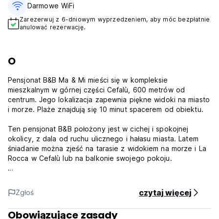
Darmowe WiFi
Zarezerwuj z 6-dniowym wyprzedzeniem, aby móc bezpłatnie
anulować rezerwację.
O
Pensjonat B&B Ma & Mi mieści się w kompleksie
mieszkalnym w górnej części Cefalù, 600 metrów od
centrum. Jego lokalizacja zapewnia piękne widoki na miasto
i morze. Plaże znajdują się 10 minut spacerem od obiektu.
Ten pensjonat B&B położony jest w cichej i spokojnej
okolicy, z dala od ruchu ulicznego i hałasu miasta. Latem
śniadanie można zjeść na tarasie z widokiem na morze i La
Rocca w Cefalù lub na balkonie swojego pokoju.
Pokoje są proste, ale funkcjonalne i wyposażone w
telewizor i wentylator sufitowy. Większość z nich oferuje
czytaj więcej
Zgłoś
widok na Stare Miasto i wybrzeże Sycylii.
Obowiązujące zasady
Obiekt Ma & Mi położony jest 1 km od dworca kolejowego