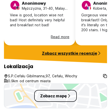
Anonimowy
Anonim
A
A
Mężczyzna, 31-40, Malaysia
Kobieta, 2
View is good, location wise not
Gorgeous view a
bad! Host definitely very helpful
breakfast!! Only 
and breakfast not bad!
it's literally on to
200 stairs. I hig
getting a taxi to
Read more
train station if y
a car.
Zobacz wszystkie recenzje
Lokalizacja
S.P.Cefalu Gibilmanna,97, Cefalu, Włochy
0.9km od centrum miasta
Zobacz mapę