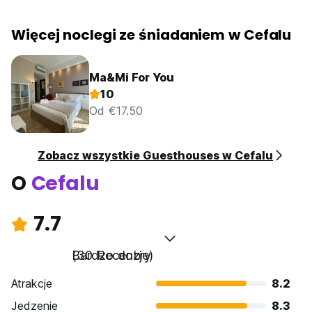
Więcej noclegi ze śniadaniem w Cefalu
Ma&Mi For You
10
Od €17.50
Zobacz wszystkie Guesthouses w Cefalu
O
Cefalu
7.7
Bardzo dobry
(30 Recenzje)
Atrakcje
8.2
Jedzenie
8.3