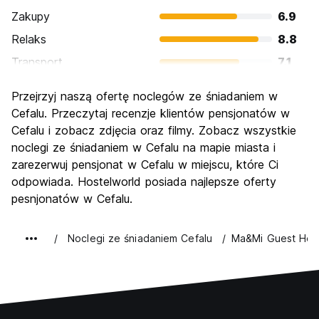
Zakupy
6.9
Relaks
8.8
Transport
7.1
Zwiedzanie
8.1
Przejrzyj naszą ofertę noclegów ze śniadaniem w
Kultura
8.5
Cefalu. Przeczytaj recenzje klientów pensjonatów w
Imprezy
Cefalu i zobacz zdjęcia oraz filmy. Zobacz wszystkie
6.3
noclegi ze śniadaniem w Cefalu na mapie miasta i
Najlepsza wartość
7.3
zarezerwuj pensjonat w Cefalu w miejscu, które Ci
odpowiada. Hostelworld posiada najlepsze oferty
pesnjonatów w Cefalu.
Noclegi ze śniadaniem Cefalu
Ma&Mi Guest Hou